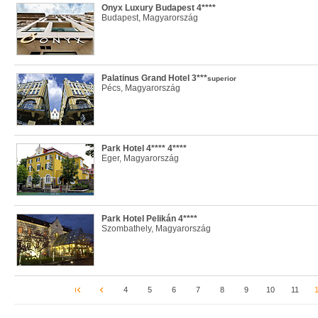
Onyx Luxury Budapest 4****
Budapest, Magyarország
Palatinus Grand Hotel 3***
superior
Pécs, Magyarország
Park Hotel 4**** 4****
Eger, Magyarország
Park Hotel Pelikán 4****
Szombathely, Magyarország
4
5
6
7
8
9
10
11