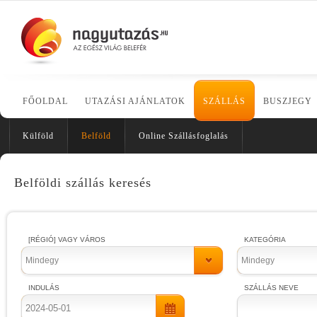
FŐOLDAL
UTAZÁSI AJÁNLATOK
SZÁLLÁS
BUSZJEGY
Külföld
Belföld
Online Szállásfoglalás
Belföldi szállás keresés
[RÉGIÓ] VAGY VÁROS
KATEGÓRIA
Mindegy
Mindegy
INDULÁS
SZÁLLÁS NEVE