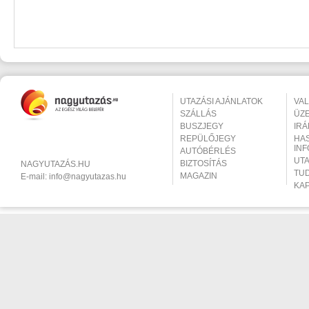
UTAZÁSI AJÁNLATOK
VA
SZÁLLÁS
ÜZ
BUSZJEGY
IR
REPÜLŐJEGY
HA
IN
AUTÓBÉRLÉS
UT
BIZTOSÍTÁS
NAGYUTAZÁS.HU
TU
MAGAZIN
E-mail:
info@nagyutazas.hu
KA