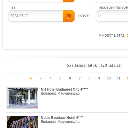
ÉS
MEGJELENÍTÉS SO
KÖZÖTT
Ár
MINDENT LISTÁZ
Szállásajánlatok (128 találat)
4
5
6
7
8
9
10
11
NH Hotel Budapest City 4****
Budapest, Magyarország
Noble Boutique Hotel 4****
Budapest, Magyarország