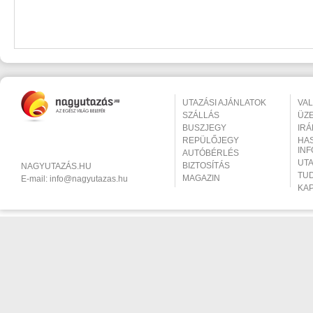
UTAZÁSI AJÁNLATOK
VA
SZÁLLÁS
ÜZ
BUSZJEGY
IR
REPÜLŐJEGY
HA
IN
AUTÓBÉRLÉS
UT
BIZTOSÍTÁS
NAGYUTAZÁS.HU
TU
MAGAZIN
E-mail:
info@nagyutazas.hu
KA