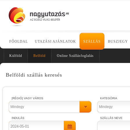
FŐOLDAL
UTAZÁSI AJÁNLATOK
SZÁLLÁS
BUSZJEGY
Külföld
Belföld
Online Szállásfoglalás
Belföldi szállás keresés
[RÉGIÓ] VAGY VÁROS
KATEGÓRIA
Mindegy
Mindegy
INDULÁS
SZÁLLÁS NEVE