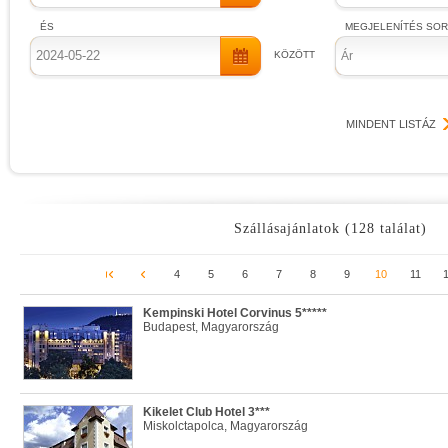
ÉS
MEGJELENÍTÉS SO
KÖZÖTT
Ár
MINDENT LISTÁZ
Szállásajánlatok (128 találat)
4
5
6
7
8
9
10
11
Kempinski Hotel Corvinus 5*****
Budapest, Magyarország
Kikelet Club Hotel 3***
Miskolctapolca, Magyarország