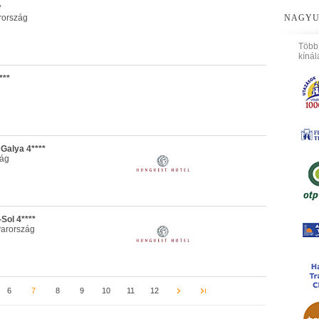
*
rország
NAGYU
Több
kínál
***
Galya 4****
zág
Sol 4****
arország
6
7
8
9
10
11
12