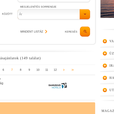
MEGJELENÍTÉS SORRENDJE
KÖZÖTT
Ár
MINDENT LISTÁZ
KERESÉS
VA
Ü
ásajánlatok (149 találat)
IR
6
7
8
9
10
11
12
HA
*
zág
UT
MAGAZ