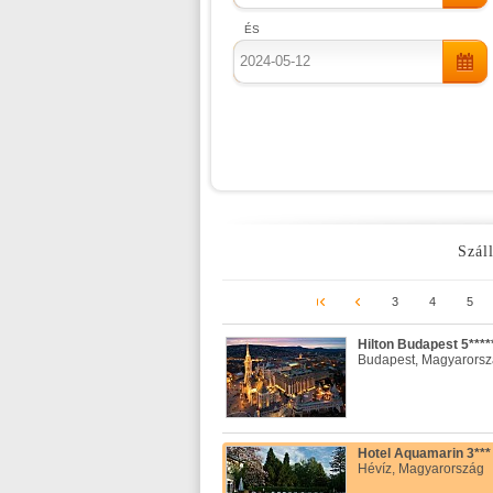
ÉS
Száll
3
4
5
Hilton Budapest 5****
Budapest, Magyarors
Hotel Aquamarin 3***
Hévíz, Magyarország