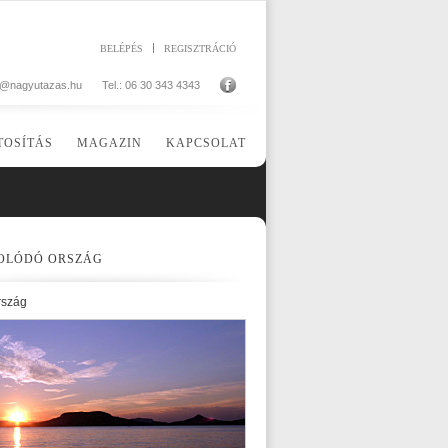
BELÉPÉS
REGISZTRÁCIÓ
o@nagyutazas.hu
Tel.: 06 30 343 4343
TOSÍTÁS
MAGAZIN
KAPCSOLAT
OLÓDÓ ORSZÁG
rszág