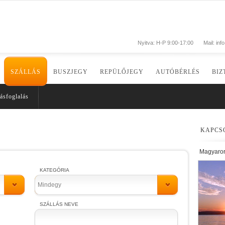
Nyitva: H-P 9:00-17:00
Mail:
inf
SZÁLLÁS
BUSZJEGY
REPÜLŐJEGY
AUTÓBÉRLÉS
BIZ
ásfoglalás
KAPCS
Magyaro
KATEGÓRIA
Mindegy
SZÁLLÁS NEVE