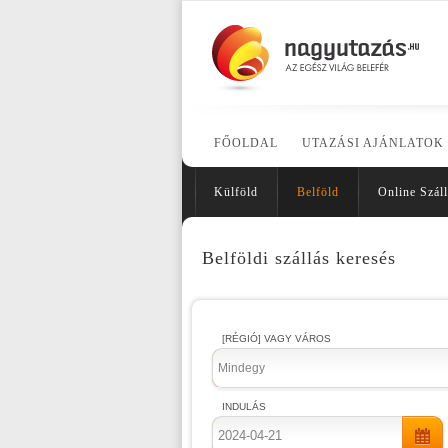
FŐOLDAL
UTAZÁSI AJÁNLATOK
Külföld
Belföld
Online Száll
Belföldi szállás keresés
[RÉGIÓ] VAGY VÁROS
Mindegy
INDULÁS