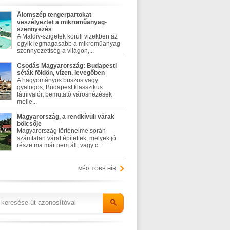
Álomszép tengerpartokat
veszélyeztet a mikroműanyag-
szennyezés
A Maldív-szigetek körüli vizekben az
egyik legmagasabb a mikroműanyag-
szennyezettség a világon,...
Csodás Magyarország: Budapesti
séták földön, vízen, levegőben
A hagyományos buszos vagy
gyalogos, Budapest klasszikus
látnivalóit bemutató városnézések
melle...
Magyarország, a rendkívüli várak
bölcsője
Magyarország történelme során
számtalan várat építettek, melyek jó
része ma már nem áll, vagy c...
MÉG TÖBB HÍR