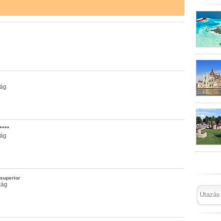
zág
****
zág
superior
zág