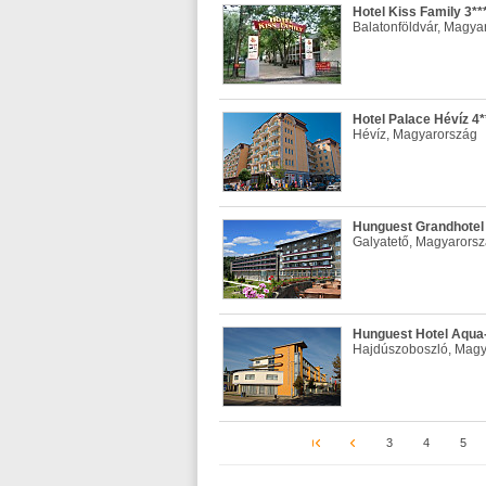
Hotel Kiss Family 3**
Balatonföldvár, Magya
Hotel Palace Hévíz 4*
Hévíz, Magyarország
Hunguest Grandhotel 
Galyatető, Magyarors
Hunguest Hotel Aqua-
Hajdúszoboszló, Magy
3
4
5