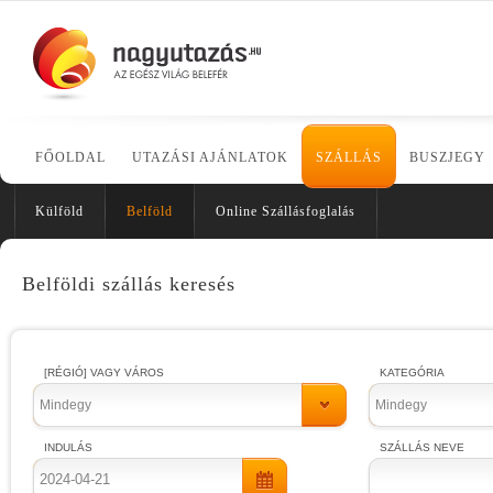
FŐOLDAL
UTAZÁSI AJÁNLATOK
SZÁLLÁS
BUSZJEGY
Külföld
Belföld
Online Szállásfoglalás
Belföldi szállás keresés
[RÉGIÓ] VAGY VÁROS
KATEGÓRIA
Mindegy
Mindegy
INDULÁS
SZÁLLÁS NEVE