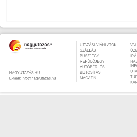
UTAZÁSI AJÁNLATOK
VA
SZÁLLÁS
ÜZ
BUSZJEGY
IR
REPÜLŐJEGY
HA
IN
AUTÓBÉRLÉS
UT
BIZTOSÍTÁS
NAGYUTAZÁS.HU
TU
MAGAZIN
E-mail:
info@nagyutazas.hu
KA