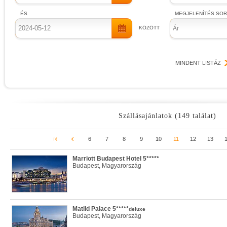
ÉS
MEGJELENÍTÉS SO
KÖZÖTT
Ár
MINDENT LISTÁZ
Szállásajánlatok (149 találat)
6
7
8
9
10
11
12
13
Marriott Budapest Hotel 5*****
Budapest, Magyarország
Matild Palace 5*****
deluxe
Budapest, Magyarország