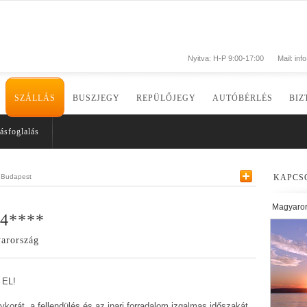
Nyitva: H-P 9:00-17:00
Mail:
inf
SZÁLLÁS
BUSZJEGY
REPÜLŐJEGY
AUTÓBÉRLÉS
BIZ
ásfoglalás
Budapest
KAPCS
Magyaro
 4****
yarország
EL!
korát, a fellendülés és az ipari forradalom izgalmas időszakát,