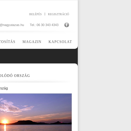
BELÉPÉS
REGISZTRÁCIÓ
o@nagyutazas.hu
Tel.: 06 30 343 4343
TOSÍTÁS
MAGAZIN
KAPCSOLAT
OLÓDÓ ORSZÁG
rszág