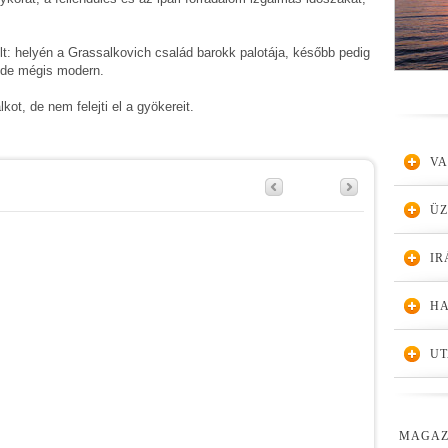
lt: helyén a Grassalkovich család barokk palotája, később pedig
i de mégis modern.
kot, de nem felejti el a gyökereit.
VA
Ü
IR
HA
UT
MAGAZ