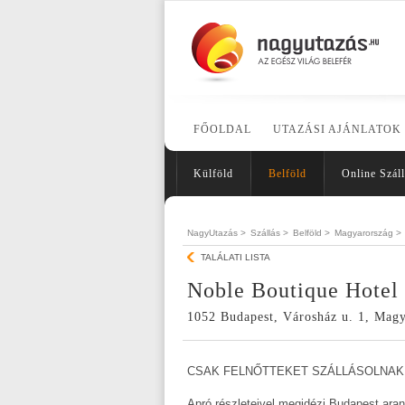
FŐOLDAL
UTAZÁSI AJÁNLATOK
Külföld
Belföld
Online Száll
NagyUtazás >
Szállás >
Belföld >
Magyarország >
TALÁLATI LISTA
Noble Boutique Hotel
1052 Budapest, Városház u. 1, Mag
CSAK FELNŐTTEKET SZÁLLÁSOLNAK 
Apró részleteivel megidézi Budapest arany