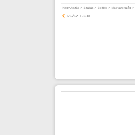
NagyUtazás >
Szállás >
Belföld >
Magyarország >
TALÁLATI LISTA