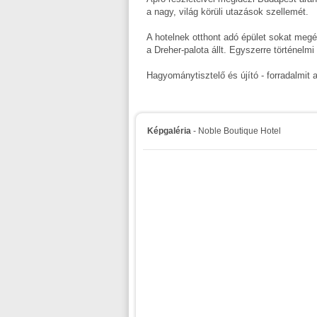
a nagy, világ körüli utazások szellemét.
A hotelnek otthont adó épület sokat megé
a Dreher-palota állt. Egyszerre történelm
Hagyománytisztelő és újító - forradalmit al
Képgaléria
- Noble Boutique Hotel