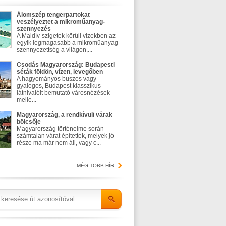
Álomszép tengerpartokat
veszélyeztet a mikroműanyag-
szennyezés
A Maldív-szigetek körüli vizekben az
egyik legmagasabb a mikroműanyag-
szennyezettség a világon,...
Csodás Magyarország: Budapesti
séták földön, vízen, levegőben
A hagyományos buszos vagy
gyalogos, Budapest klasszikus
látnivalóit bemutató városnézések
melle...
Magyarország, a rendkívüli várak
bölcsője
Magyarország történelme során
számtalan várat építettek, melyek jó
része ma már nem áll, vagy c...
MÉG TÖBB HÍR