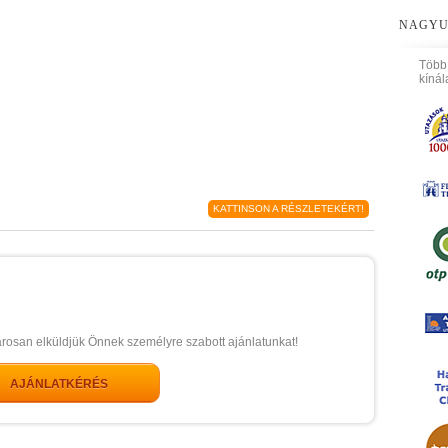
NAGYU
Több
kínál
KATTINSON A RÉSZLETEKÉRT!
arosan elküldjük Önnek személyre szabott ajánlatunkat!
AJÁNLATKÉRÉS