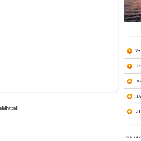
VA
Ü
IR
HA
alálhatóak:
UT
MAGAZ