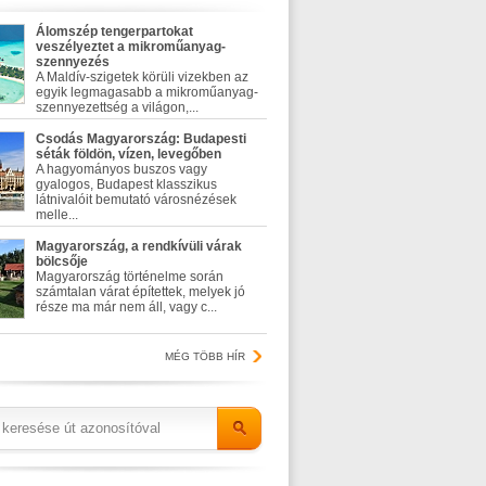
Álomszép tengerpartokat
veszélyeztet a mikroműanyag-
szennyezés
A Maldív-szigetek körüli vizekben az
egyik legmagasabb a mikroműanyag-
szennyezettség a világon,...
Csodás Magyarország: Budapesti
séták földön, vízen, levegőben
A hagyományos buszos vagy
gyalogos, Budapest klasszikus
látnivalóit bemutató városnézések
melle...
Magyarország, a rendkívüli várak
bölcsője
Magyarország történelme során
számtalan várat építettek, melyek jó
része ma már nem áll, vagy c...
MÉG TÖBB HÍR