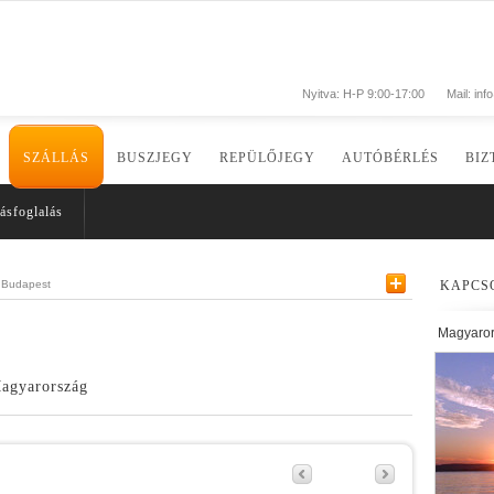
Nyitva: H-P 9:00-17:00
Mail:
inf
SZÁLLÁS
BUSZJEGY
REPÜLŐJEGY
AUTÓBÉRLÉS
BIZ
ásfoglalás
Budapest
KAPCS
Magyaro
Magyarország