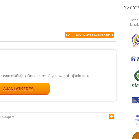
NAGYU
Több
kínál
KATTINSON A RÉSZLETEKÉRT!
arosan elküldjük Önnek személyre szabott ajánlatunkat!
AJÁNLATKÉRÉS
Budapest