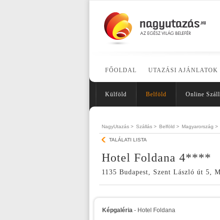
FŐOLDAL
UTAZÁSI AJÁNLATOK
Külföld
Belföld
Online Száll
NagyUtazás >
Szállás >
Belföld >
Magyarország >
TALÁLATI LISTA
Hotel Foldana 4****
1135 Budapest, Szent László út 5, 
Képgaléria
- Hotel Foldana