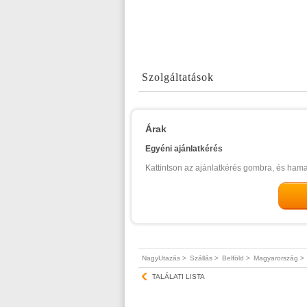
Szolgáltatások
Árak
Egyéni ajánlatkérés
Kattintson az ajánlatkérés gombra, és ham
NagyUtazás >
Szállás >
Belföld >
Magyarország >
TALÁLATI LISTA