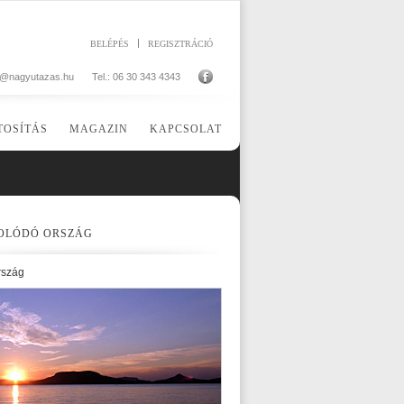
BELÉPÉS
REGISZTRÁCIÓ
o@nagyutazas.hu
Tel.: 06 30 343 4343
TOSÍTÁS
MAGAZIN
KAPCSOLAT
OLÓDÓ ORSZÁG
rszág