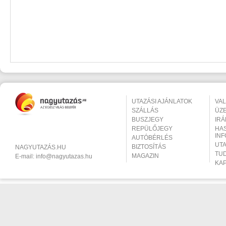
UTAZÁSI AJÁNLATOK
VA
SZÁLLÁS
ÜZ
BUSZJEGY
IR
REPÜLŐJEGY
HA
IN
AUTÓBÉRLÉS
UT
BIZTOSÍTÁS
NAGYUTAZÁS.HU
TU
MAGAZIN
E-mail:
info@nagyutazas.hu
KA