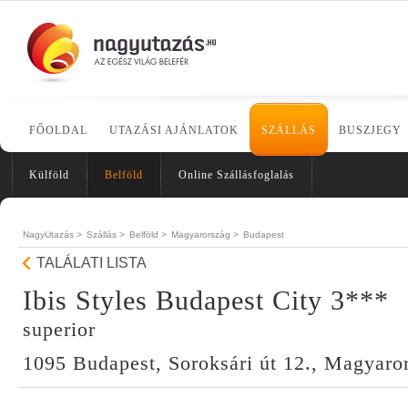
FŐOLDAL
UTAZÁSI AJÁNLATOK
SZÁLLÁS
BUSZJEGY
Külföld
Belföld
Online Szállásfoglalás
NagyUtazás >
Szállás >
Belföld >
Magyarország >
Budapest
TALÁLATI LISTA
Ibis Styles Budapest City 3***
superior
1095 Budapest, Soroksári út 12., Magyaro