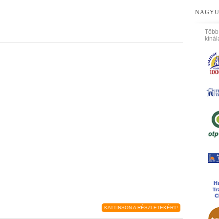
NAGYU
Több
kínál
KATTINSON A RÉSZLETEKÉRT!