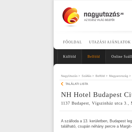
FŐOLDAL
UTAZÁSI AJÁNLATOK
Külföld
Belföld
Online Száll
NagyUtazás >
Szállás >
Belföld >
Magyarország >
TALÁLATI LISTA
NH Hotel Budapest Ci
1137 Budapest, Vígszinház utca 3.,
A szálloda a 13. kerületben, Budapest l
található, csupán néhány percre a Margit-