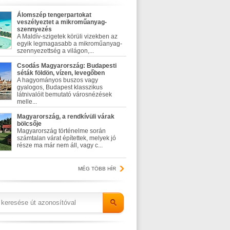
Álomszép tengerpartokat
veszélyeztet a mikroműanyag-
szennyezés
A Maldív-szigetek körüli vizekben az
egyik legmagasabb a mikroműanyag-
szennyezettség a világon,...
Csodás Magyarország: Budapesti
séták földön, vízen, levegőben
A hagyományos buszos vagy
gyalogos, Budapest klasszikus
látnivalóit bemutató városnézések
melle...
Magyarország, a rendkívüli várak
bölcsője
Magyarország történelme során
számtalan várat építettek, melyek jó
része ma már nem áll, vagy c...
MÉG TÖBB HÍR