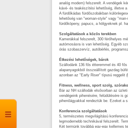
analóg modem) felszerelt. A vendégek ké
kávé- és teakészítési lehetőség, illetve
A fürdőkádas fürdőszobákban különleges
lehetőség van "woman-style" vagy "man-s
fürdőköpeny, papucs, a hölgyeknek pl. haj
Szolgáltatások a közös terekben
Kamerákkal felszerelt, 300 férőhelyes m
autómosásra is van lehetőség. Egyéb szol
órás szobaszervíz, autóbérlés, programs
Étkezési lehetőségek, bárok
Szállodánk 136 fős étteremmel és 40 fős 
alapanyagokból összeállított gazdag büfé
azonban az "Early Riser" típusú reggelit 
Fitness, wellness, sport szolg, szórak
Bár az NH szállodák elsősorban az üzleti 
vendégeink pihenésére, felüdülésére is go
pihenőágyakkal rendeztük be. Ezeket a s
Konferencia szolgáltatások
5, természetes megvilágítású konferenci
legmodernebb technikával felszerelt. Ter
Két termünk továbbá egy-egy kellemes te