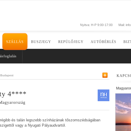
Nyitva: H-P 9:00-17:00
Mail:
inf
SZÁLLÁS
BUSZJEGY
REPÜLŐJEGY
AUTÓBÉRLÉS
BIZ
ásfoglalás
Budapest
KAPCS
Magyaro
ty 4****
 Magyarország
egrégibb és talán legszebb színházának tőszomszédságában
szigettől vagy a Nyugati Pályaudvartól.