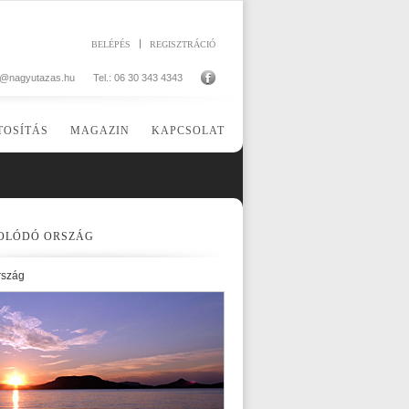
BELÉPÉS
REGISZTRÁCIÓ
o@nagyutazas.hu
Tel.: 06 30 343 4343
TOSÍTÁS
MAGAZIN
KAPCSOLAT
OLÓDÓ ORSZÁG
rszág