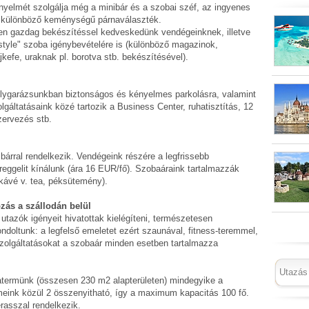
nyelmét szolgálja még a minibár és a szobai széf, az ingyenes
 a különböző keménységű párnaválaszték.
en gazdag bekészítéssel kedveskedünk vendégeinknek, illetve
tyle" szoba igénybevételére is (különböző magazinok,
kefe, uraknak pl. borotva stb. bekészítésével).
élygarázsunkban biztonságos és kényelmes parkolásra, valamint
gáltatásaink közé tartozik a Business Center, ruhatisztítás, 12
zervezés stb.
bárral rendelkezik. Vendégeink részére a legfrissebb
reggelit kínálunk (ára 16 EUR/fő). Szobaáraink tartalmazzák
(kávé v. tea, péksütemény).
ozás a szállodán belül
utazók igényeit hivatottak kielégíteni, természetesen
ndoltunk: a legfelső emeletet ezért szaunával, fitness-teremmel,
zolgáltatásokat a szobaár minden esetben tartalmazza
atermünk (összesen 230 m2 alapterületen) mindegyike a
meink közül 2 összenyitható, így a maximum kapacitás 100 fő.
rasszal rendelkezik.