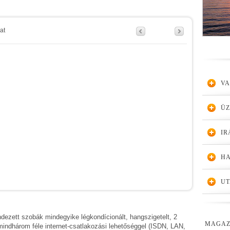
at
VA
Ü
IR
HA
UT
dezett szobák mindegyike légkondícionált, hangszigetelt, 2
MAGAZ
 mindhárom féle internet-csatlakozási lehetőséggel (ISDN, LAN,