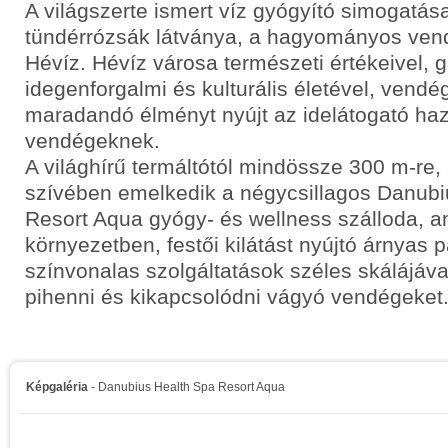
A világszerte ismert víz gyógyító simogatás
tündérrózsák látványa, a hagyományos vendé
Hévíz. Hévíz városa természeti értékeivel, 
idegenforgalmi és kulturális életével, vendé
maradandó élményt nyújt az idelátogató haza
vendégeknek.
A világhírű termáltótól mindössze 300 m-re,
szívében emelkedik a négycsillagos Danubi
Resort Aqua gyógy- és wellness szálloda, 
környezetben, festői kilátást nyújtó árnyas 
színvonalas szolgáltatások széles skálájával
pihenni és kikapcsolódni vágyó vendégeket
Képgaléria
- Danubius Health Spa Resort Aqua