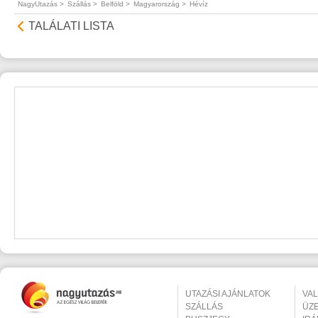
NagyUtazás >
Szállás >
Belföld >
Magyarország >
Hévíz
TALÁLATI LISTA
UTAZÁSI AJÁNLATOK
VA
SZÁLLÁS
ÜZ