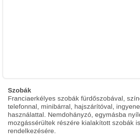
Szobák
Franciaerkélyes szobák fürdőszobával, színe
telefonnal, minibárral, hajszárítóval, ingye
használattal. Nemdohányzó, egymásba nyíló 
mozgássérültek részére kialakított szobák i
rendelkezésére.