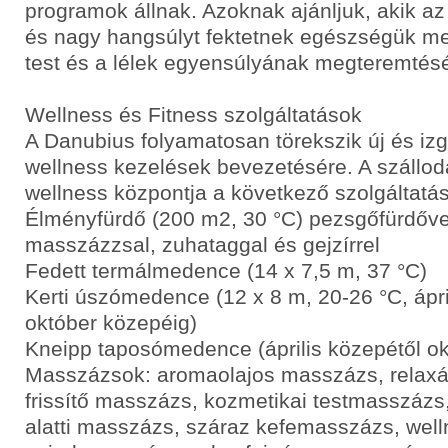
programok állnak. Azoknak ajánljuk, akik az
és nagy hangsúlyt fektetnek egészségük meg
test és a lélek egyensúlyának megteremtésé
Wellness és Fitness szolgáltatások
A Danubius folyamatosan törekszik új és iz
wellness kezelések bevezetésére. A szállod
wellness központja a következő szolgáltatás
Élményfürdő (200 m2, 30 °C) pezsgőfürdővel,
masszázzsal, zuhataggal és gejzírrel
Fedett termálmedence (14 x 7,5 m, 37 °C)
Kerti úszómedence (12 x 8 m, 20-26 °C, ápri
október közepéig)
Kneipp taposómedence (április közepétől ok
Masszázsok: aromaolajos masszázs, relax
frissítő masszázs, kozmetikai testmasszázs
alatti masszázs, száraz kefemasszázs, wel