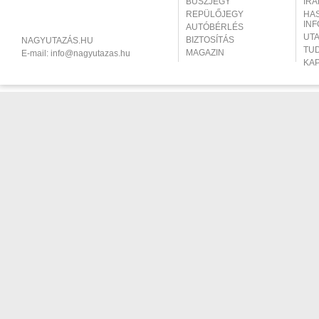
BUSZJEGY
IR
REPÜLŐJEGY
HA
IN
AUTÓBÉRLÉS
UT
BIZTOSÍTÁS
NAGYUTAZÁS.HU
TU
MAGAZIN
E-mail:
info@nagyutazas.hu
KA