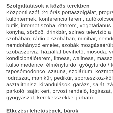
Szolgáltatások a közös terekben
Központi széf, 24 órás portaszolgálat, pro
különtermek, konferencia terem, autókölcsö
butik, internet szoba, étterem, vegetáriánus
konyha, söröző, drinkbár, színes televízió a
szobában, rádió a szobában, minibár, nem
nemdohányzó emelet, szobák mozgássérült
szobaszerviz, háziállat bevihető, mosoda, ve
kondicionálóterem, fitness, wellness, mass
külső medence, élményfürdő, gyógyfürdő / t
taposómedence, szauna, szolárium, kozmet
fodrászat, manikűr, pedikűr, sporteszköz-kö
asztalitenisz, kirándulások, garázs, saját, z
parkoló, saját kert, orvosi rendelő, fogásza
gyógyászat, kerekesszékkel járható.
Étkezési lehetőségek, bárok