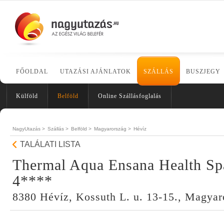
FŐOLDAL
UTAZÁSI AJÁNLATOK
SZÁLLÁS
BUSZJEGY
Külföld
Belföld
Online Szállásfoglalás
NagyUtazás >
Szállás >
Belföld >
Magyarország >
Hévíz
TALÁLATI LISTA
Thermal Aqua Ensana Health Sp
4****
8380 Hévíz, Kossuth L. u. 13-15., Magyar