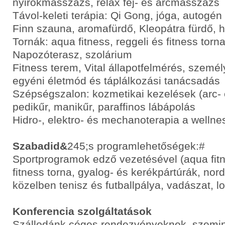
nyirokmasszázs, relax fej- és arcmasszázs
Távol-keleti terápia: Qi Gong, jóga, autogén
Finn szauna, aromafürdő, Kleopátra fürdő, h
Tornák: aqua fitness, reggeli és fitness torn
Napozóterasz, szolárium
Fitness terem, Vital állapotfelmérés, személy
egyéni életmód és táplálkozási tanácsadás
Szépségszalon: kozmetikai kezelések (arc- 
pedikűr, manikűr, paraffinos lábápolás
Hidro-, elektro- és mechanoterapia a welln
Szabadid&
245;s programlehetőségek:#
Sportprogramok edző vezetésével (aqua fitn
fitness torna, gyalog- és kerékpártúrák, nord
közelben tenisz és futballpálya, vadászat, l
Konferencia szolgáltatások
Szállodánk céges rendezvényeknek, szemi