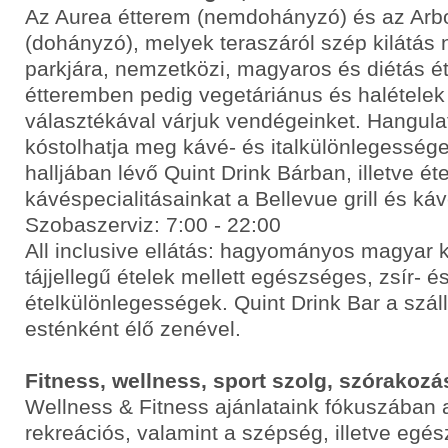
Az Aurea étterem (nemdohányzó) és az Arb
(dohányzó), melyek teraszáról szép kilátás n
parkjára, nemzetközi, magyaros és diétás ét
étteremben pedig vegetáriánus és halételek
választékával várjuk vendégeinket. Hangul
kóstolhatja meg kávé- és italkülönlegessége
halljában lévő Quint Drink Bárban, illetve éte
kávéspecialitásainkat a Bellevue grill és ká
Szobaszerviz: 7:00 - 22:00
All inclusive ellátás: hagyományos magyar 
tájjellegű ételek mellett egészséges, zsír- 
ételkülönlegességek. Quint Drink Bar a szál
esténként élő zenével.
Fitness, wellness, sport szolg, szórakozá
Wellness & Fitness ajánlataink fókuszában a
rekreációs, valamint a szépség, illetve eg