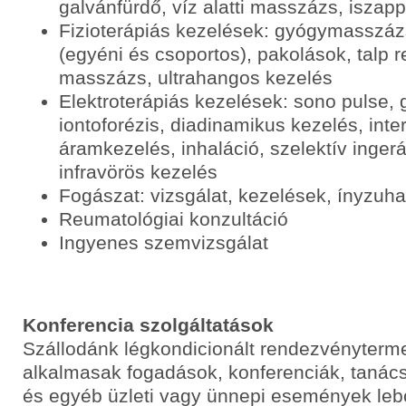
galvánfürdő, víz alatti masszázs, iszap
Fizioterápiás kezelések: gyógymasszáz
(egyéni és csoportos), pakolások, talp 
masszázs, ultrahangos kezelés
Elektroterápiás kezelések: sono pulse, 
iontoforézis, diadinamikus kezelés, inte
áramkezelés, inhaláció, szelektív inge
infravörös kezelés
Fogászat: vizsgálat, kezelések, ínyzuh
Reumatológiai konzultáció
Ingyenes szemvizsgálat
Konferencia szolgáltatások
Szállodánk légkondicionált rendezvényterme
alkalmasak fogadások, konferenciák, tanác
és egyéb üzleti vagy ünnepi események leb