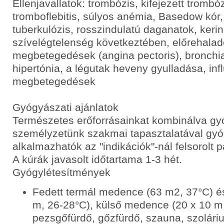
Ellenjavallatok: trombózis, kifejezett trombó
tromboflebitis, súlyos anémia, Basedow kór
tuberkulózis, rosszindulatú daganatok, keri
szívelégtelenség következtében, előrehalad
megbetegedések (angina pectoris), bronchi
hipertónia, a légutak heveny gyulladása, inf
megbetegedések
Gyógyászati ajánlatok
Természetes erőforrásainkat kombinálva gy
személyzetünk szakmai tapasztalatával gyó
alkalmazhatók az "indikációk"-nál felsorolt
A kúrák javasolt időtartama 1-3 hét.
Gyógylétesítmények
Fedett termál medence (63 m2, 37°C) é
m, 26-28°C), külső medence (20 x 10 m
pezsgőfürdő, gőzfürdő, szauna, szolári