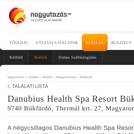
FŐOLDAL
UTAZÁSI AJÁNLATOK
SZÁLLÁS
BUSZJEGY
Külföld
Belföld
Online Szállásfoglalás
NagyUtazás >
Szállás >
Belföld >
Magyarország >
Bükfürdő
TALÁLATI LISTA
Danubius Health Spa Resort Bü
9740 Bükfürdő, Thermál krt. 27, Magyaro
A négycsillagos Danubius Health Spa Resor