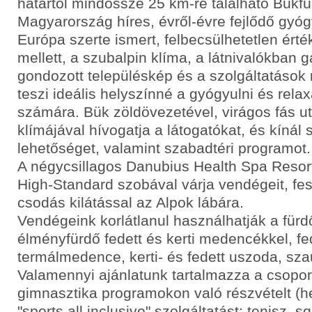
határtól mindössze 25 km-re található Bükf
Magyarország híres, évről-évre fejlődő gyó
Európa szerte ismert, felbecsülhetetlen ért
mellett, a szubalpin klíma, a látnivalókban 
gondozott településkép és a szolgáltatáso
teszi ideális helyszínné a gyógyulni és rela
számára. Bük zöldövezetével, virágos fás ut
klímájával hívogatja a látogatókat, és kínál
lehetőséget, valamint szabadtéri programot.
A négycsillagos Danubius Health Spa Resor
High-Standard szobával várja vendégeit, fes
csodás kilátással az Alpok lábára.
Vendégeink korlátlanul használhatják a fürd
élményfürdő fedett és kerti medencékkel, fe
termálmedence, kerti- és fedett uszoda, sza
Valamennyi ajánlatunk tartalmazza a csopor
gimnasztika programokon való részvételt (hé
"sports all inclusive" szolgáltatást: tenisz, s