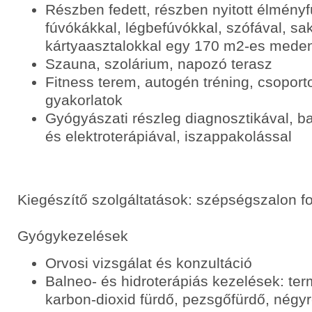
Részben fedett, részben nyitott élmén
fúvókákkal, légbefúvókkal, szófával, sa
kártyaasztalokkal egy 170 m2-es mede
Szauna, szolárium, napozó terasz
Fitness terem, autogén tréning, csoporto
gyakorlatok
Gyógyászati részleg diagnosztikával, baln
és elektroterápiával, iszappakolással
Kiegészítő szolgáltatások: szépségszalon f
Gyógykezelések
Orvosi vizsgálat és konzultáció
Balneo- és hidroterápiás kezelések: t
karbon-dioxid fürdő, pezsgőfürdő, négy