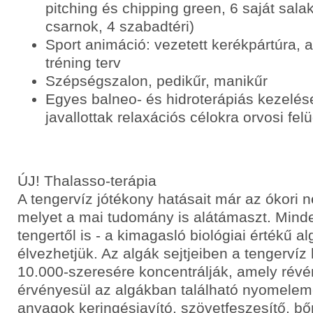
pitching és chipping green, 6 saját sala
csarnok, 4 szabadtéri)
Sport animáció: vezetett kerékpártúra, 
tréning terv
Szépségszalon, pedikűr, manikűr
Egyes balneo- és hidroterápiás kezelés
javallottak relaxációs célokra orvosi felü
ÚJ! Thalasso-terápia
A tengervíz jótékony hatásait már az ókori n
melyet a mai tudomány is alátámaszt. Mindez
tengertől is - a kimagasló biológiai értékű a
élvezhetjük. Az algák sejtjeiben a tengervíz
10.000-szeresére koncentrálják, amely rév
érvényesül az algákban található nyomelem
anyagok keringésjavító, szövetfeszesítő, bő