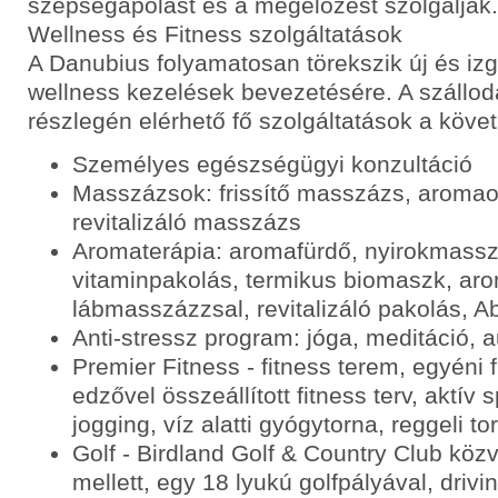
szépségápolást és a megelőzést szolgálják.
Wellness és Fitness szolgáltatások
A Danubius folyamatosan törekszik új és iz
wellness kezelések bevezetésére. A szállod
részlegén elérhető fő szolgáltatások a köve
Személyes egészségügyi konzultáció
Masszázsok: frissítő masszázs, aromaol
revitalizáló masszázs
Aromaterápia: aromafürdő, nyirokmassz
vitaminpakolás, termikus biomaszk, ar
lábmasszázzsal, revitalizáló pakolás, 
Anti-stressz program: jóga, meditáció, 
Premier Fitness - fitness terem, egyéni 
edzővel összeállított fitness terv, aktí
jogging, víz alatti gyógytorna, reggeli to
Golf - Birdland Golf & Country Club közv
mellett, egy 18 lyukú golfpályával, drivi