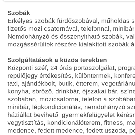
Szobák
Erkélyes szobák fürdőszobával, műholdas sz
fizetős mozi csatornával, telefonnal, minibárr
Nemdohányzó és összenyitható szobák, val
mozgássérültek részére kialakított szobák á
Szolgáltatások a közös terekben
Központi széf, 24 órás portaszolgálat, pro
repülőjegy értékesítés, különtermek, konfer
taxi, ajándékbolt, butik, étterem, vegetárián
konyha, söröző, drinkbár, éjszakai bár, színe
szobában, mozicsatorna, telefon a szobában
minibár, légkondicionálás, nemdohányzó sz
háziállat bevihető, gyermekfelügyelet kérés
vegytisztítás, kondicionálóterem, fitness, m
medence, fedett medence, fedett uszoda, p