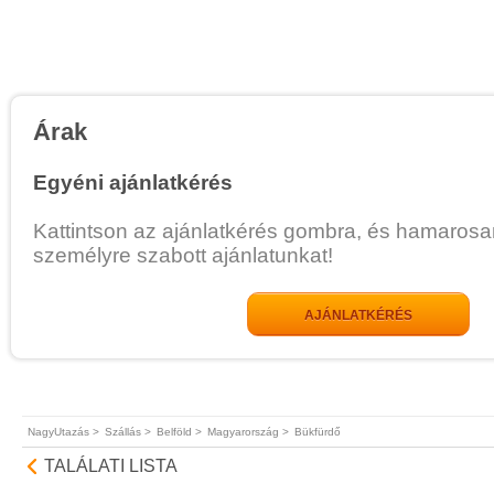
Árak
Egyéni ajánlatkérés
Kattintson az ajánlatkérés gombra, és hamarosa
személyre szabott ajánlatunkat!
AJÁNLATKÉRÉS
NagyUtazás >
Szállás >
Belföld >
Magyarország >
Bükfürdő
TALÁLATI LISTA