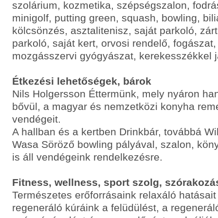
szolárium, kozmetika, szépségszalon, fodrász
minigolf, putting green, squash, bowling, bil
kölcsönzés, asztalitenisz, saját parkoló, zár
parkoló, saját kert, orvosi rendelő, fogásza
mozgásszervi gyógyászat, kerekesszékkel j
Étkezési lehetőségek, bárok
Nils Holgersson Éttermünk, mely nyáron han
bővül, a magyar és nemzetközi konyha reme
vendégeit.
A hallban és a kertben Drinkbár, továbbá Wi
Wasa Söröző bowling pályával, szalon, kön
is áll vendégeink rendelkezésre.
Fitness, wellness, sport szolg, szórakozá
Természetes erőforrásaink relaxáló hatásait
regeneráló kúráink a felüdülést, a regenerál