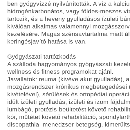
ben gyógyvízzé nyilvánították. A víz a kal
hidrogénkarbonátos, vagy földes-meszes vi
tartozik, és a heveny gyulladásos ízületi bá
kiválóan alkalmas valamennyi mozgásszerv
kezelésére. Magas szénsavtartalma miatt ált
keringésjavító hatása is van.
Gyógyászati tartózkodás
A szálloda hagyományos gyógyászati kezelé
wellness és fitness programokat ajánl.
Javallatok: reuma (kivéve akut gyulladás), 
mozgásrendszer krónikus megbetegedései (
kivételével), sérülések és ortopédiai operác
idült izületi gyulladás, izületi és izom fájdal
lumbágó, protézis-beültetést követő rehabil
kór, műtétet követő rehabilitáció, spondylart
discopathia, menedzser betegség, kimerült