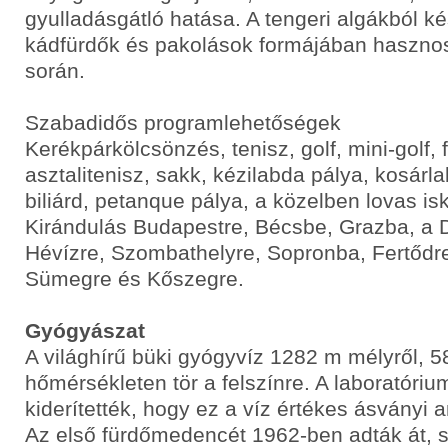
gyulladásgátló hatása. A tengeri algákból k
kádfürdők és pakolások formájában hasznosí
során.
Szabadidős programlehetőségek
Kerékpárkölcsönzés, tenisz, golf, mini-golf, 
asztalitenisz, sakk, kézilabda pálya, kosárl
biliárd, petanque pálya, a közelben lovas is
Kirándulás Budapestre, Bécsbe, Grazba, a
Hévízre, Szombathelyre, Sopronba, Fertődre
Sümegre és Kőszegre.
Gyógyászat
A világhírű büki gyógyvíz 1282 m mélyről, 5
hőmérsékleten tör a felszínre. A laboratóriu
kiderítették, hogy ez a víz értékes ásványi 
Az első fürdőmedencét 1962-ben adták át, s