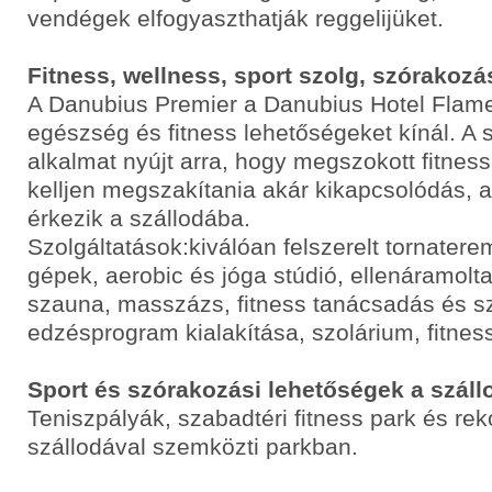
vendégek elfogyaszthatják reggelijüket.
Fitness, wellness, sport szolg, szórakozá
A Danubius Premier a Danubius Hotel Flam
egészség és fitness lehetőségeket kínál. A 
alkalmat nyújt arra, hogy megszokott fitnes
kelljen megszakítania akár kikapcsolódás, ak
érkezik a szállodába.
Szolgáltatások:kiválóan felszerelt tornaterem
gépek, aerobic és jóga stúdió, ellenáramol
szauna, masszázs, fitness tanácsadás és s
edzésprogram kialakítása, szolárium, fitness
Sport és szórakozási lehetőségek a száll
Teniszpályák, szabadtéri fitness park és rek
szállodával szemközti parkban.