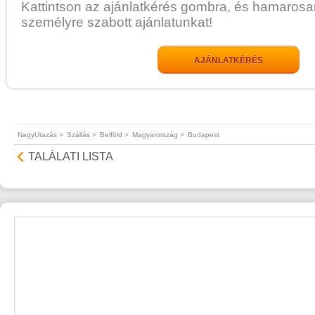
Kattintson az ajánlatkérés gombra, és hamarosa
személyre szabott ajánlatunkat!
AJÁNLATKÉRÉS
NagyUtazás >
Szállás >
Belföld >
Magyarország >
Budapest
TALÁLATI LISTA