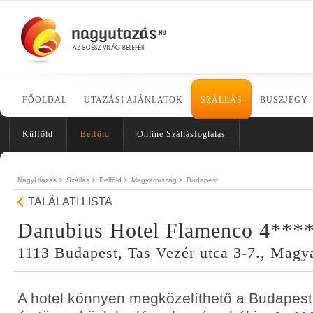
FŐOLDAL
UTAZÁSI AJÁNLATOK
SZÁLLÁS
BUSZJEGY
Külföld
Belföld
Online Szállásfoglalás
NagyUtazás >
Szállás >
Belföld >
Magyarország >
Budapest
TALÁLATI LISTA
Danubius Hotel Flamenco 4***
1113 Budapest, Tas Vezér utca 3-7., Magy
A hotel könnyen megközelíthető a Budapest