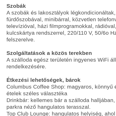
Szobák
A szobák és lakosztályok légkondicionáltak,
fürdőszobával, minibárral, közvetlen telefon
televízióval, házi filmprogramokkal, rádióval
kulcskártya rendszerrel, 220/110 V, 50/6o 
felszerelve.
Szolgáltatások a közös terekben
A szálloda egész területén ingyenes WiFi ál
rendelkezésére.
Étkezési lehetőségek, bárok
Columbus Coffee Shop: magyaros, könnyű é
ételek széles választéka
Drinkbár: kellemes bár a szálloda halljában
parkra néző hangulatos terasszal.
Top Club Lounge: hangulatos helyiség, ahol