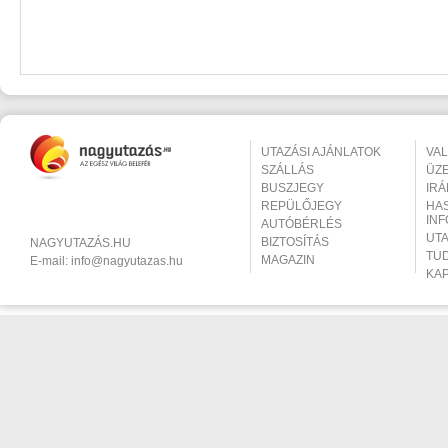
UTAZÁSI AJÁNLATOK
VA
SZÁLLÁS
ÜZ
BUSZJEGY
IR
REPÜLŐJEGY
HA
IN
AUTÓBÉRLÉS
UT
BIZTOSÍTÁS
NAGYUTAZÁS.HU
TU
MAGAZIN
E-mail:
info@nagyutazas.hu
KA