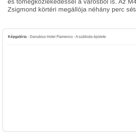
és tömegközlekedéssel a városból is. Az M
Zsigmond körtéri megállója néhány perc sétá
Képgaléria
- Danubius Hotel Flamenco - A szálloda épülete