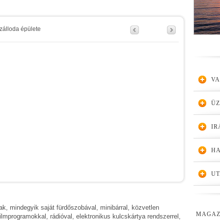
zálloda épülete
VA
Ü
IR
HA
UT
ak, mindegyik saját fürdőszobával, minibárral, közvetlen
MAGAZ
 filmprogramokkal, rádióval, elektronikus kulcskártya rendszerrel,