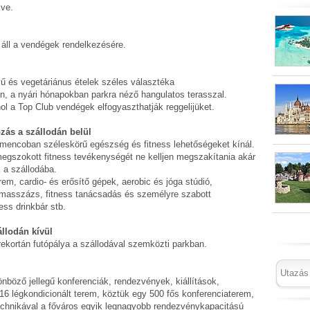
lve.
 áll a vendégek rendelkezésére.
 és vegetáriánus ételek széles választéka
an, a nyári hónapokban parkra néző hangulatos terasszal.
ol a Top Club vendégek elfogyaszthatják reggelijüket.
ozás a szállodán belül
mencoban széleskörű egészség és fitness lehetőségeket kínál.
 megszokott fitness tevékenységét ne kelljen megszakítania akár
k a szállodába.
rem, cardio- és erősítő gépek, aerobic és jóga stúdió,
 masszázs, fitness tanácsadás és személyre szabott
ess drinkbár stb.
llodán kívül
rekortán futópálya a szállodával szemközti parkban.
lönböző jellegű konferenciák, rendezvények, kiállítások,
6 légkondicionált terem, köztük egy 500 fős konferenciaterem,
echnikával a főváros egyik legnagyobb rendezvénykapacitású