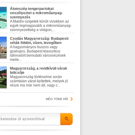
Álomszép tengerpartokat
veszélyeztet a mikroműanyag-
szennyezés
A Maldív-szigetek körüli vizekben az
egyik legmagasabb a mikroműanyag-
szennyezettség a világon,...
Csodás Magyarország: Budapesti
séták földön, vízen, levegőben
A hagyományos buszos vagy
gyalogos, Budapest klasszikus
látnivalóit bemutató városnézések
melle...
Magyarország, a rendkívüli várak
bölcsője
Magyarország történelme során
számtalan várat építettek, melyek jó
része ma már nem áll, vagy c...
MÉG TÖBB HÍR