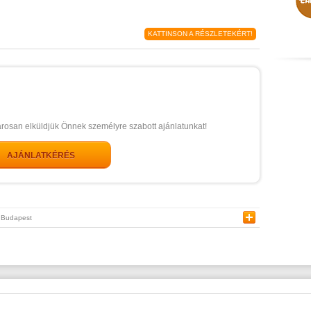
KATTINSON A RÉSZLETEKÉRT!
arosan elküldjük Önnek személyre szabott ajánlatunkat!
AJÁNLATKÉRÉS
Budapest