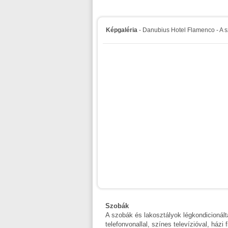
Képgaléria
- Danubius Hotel Flamenco - A s
Szobák
A szobák és lakosztályok légkondicionált
telefonvonallal, színes televízióval, házi