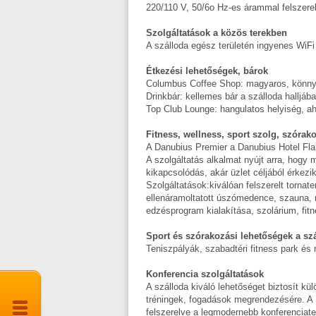
220/110 V, 50/6o Hz-es árammal felszere
Szolgáltatások a közös terekben
A szálloda egész területén ingyenes WiFi
Étkezési lehetőségek, bárok
Columbus Coffee Shop: magyaros, könnyű
Drinkbár: kellemes bár a szálloda halljáb
Top Club Lounge: hangulatos helyiség, ah
Fitness, wellness, sport szolg, szórak
A Danubius Premier a Danubius Hotel Fla
A szolgáltatás alkalmat nyújt arra, hogy
kikapcsolódás, akár üzlet céljából érkezi
Szolgáltatások:kiválóan felszerelt tornate
ellenáramoltatott úszómedence, szauna,
edzésprogram kialakítása, szolárium, fitn
Sport és szórakozási lehetőségek a szá
Teniszpályák, szabadtéri fitness park és 
Konferencia szolgáltatások
A szálloda kiváló lehetőséget biztosít kü
tréningek, fogadások megrendezésére. A 1
felszerelve a legmodernebb konferenciat