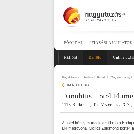
FŐOLDAL
UTAZÁSI AJÁNLATOK
Külföld
Belföld
Online Száll
NagyUtazás >
Szállás >
Belföld >
Magyarország >
TALÁLATI LISTA
Danubius Hotel Flame
1113 Budapest, Tas Vezér utca 3-7.
A hotel könnyen megközelíthető a Budape
M4 metróvonal Móricz Zsigmond körtéri m