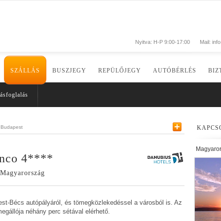
Nyitva: H-P 9:00-17:00
Mail:
inf
SZÁLLÁS
BUSZJEGY
REPÜLŐJEGY
AUTÓBÉRLÉS
BIZ
ásfoglalás
Budapest
KAPCS
Magyaro
nco 4****
, Magyarország
st-Bécs autópályáról, és tömegközlekedéssel a városból is. Az
egállója néhány perc sétával elérhető.