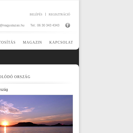
BELÉPÉS
REGISZTRÁCIÓ
o@nagyutazas.hu
Tel.: 06 30 343 4343
TOSÍTÁS
MAGAZIN
KAPCSOLAT
OLÓDÓ ORSZÁG
rszág