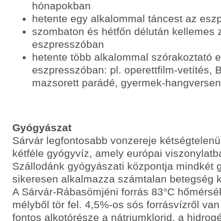
hónapokban
hetente egy alkalommal táncest az esz
szombaton és hétfőn délután kellemes
eszpresszóban
hetente több alkalommal szórakoztató e
eszpresszóban: pl. operettfilm-vetítés, 
mazsorett parádé, gyermek-hangverse
Gyógyászat
Sárvár legfontosabb vonzereje kétségtelenül 
kétféle gyógyvíz, amely európai viszonylatba
Szállodánk gyógyászati központja mindkét 
sikeresen alkalmazza számtalan betegség k
A Sárvár-Rábasömjéni forrás 83°C hőmérsék
mélyből tör fel. 4,5%-os sós forrásvízről va
fontos alkotórésze a nátriumklorid, a hidrog