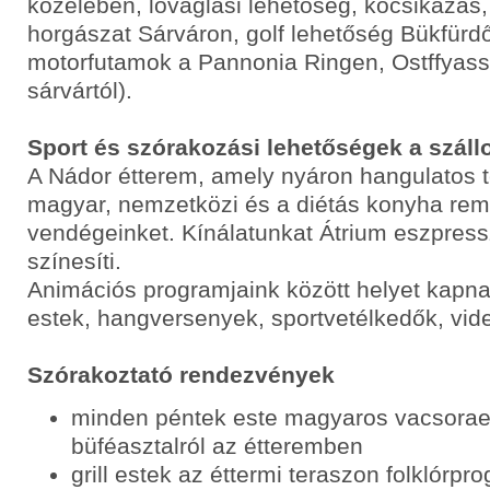
közelében, lovaglási lehetőség, kocsikázás,
horgászat Sárváron, golf lehetőség Bükfürdő
motorfutamok a Pannonia Ringen, Ostffyass
sárvártól).
Sport és szórakozási lehetőségek a száll
A Nádor étterem, amely nyáron hangulatos t
magyar, nemzetközi és a diétás konyha rem
vendégeinket. Kínálatunkat Átrium eszpressz
színesíti.
Animációs programjaink között helyet kapna
estek, hangversenyek, sportvetélkedők, vide
Szórakoztató rendezvények
minden péntek este magyaros vacsorae
büféasztalról az étteremben
grill estek az éttermi teraszon folklórpr