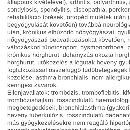
állapotok kivételével), arthritis, polyarthritis,
sondylosis, spondylitis, discopathia, porcko
rehabilitáció törések, ortopéd műtétek után 
begyógyulását követően) továbbá neurológ
után, krónikus elhúzódó nőgyógyászati gyu
nőgyógyászati beavatkozásokat követően,
változáskori tünetcsoport, dysmenorrhoea, 
krónikus hörghurut, dohányzás okozta hör
hörghurut, utókezelés a légutak heveny gyul
foglalkozással összefüggő tüdőbetegségek 
kezelése, asthma bronchialis, nem allergiku
keringési zavarok.
Ellenjavallatok: trombózis, tromboflebitis, kif
trombózishajlam, rosszindulatú haematológi
megbetegedések, bronchialasthma (gyakori
heveny tuberkulózis, rosszindulatú daganat
más gyógykezelésekre nem reagáló hipertón