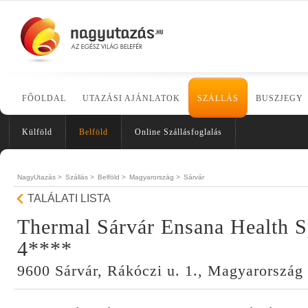
FŐOLDAL
UTAZÁSI AJÁNLATOK
SZÁLLÁS
BUSZJEGY
Külföld
Belföld
Online Szállásfoglalás
NagyUtazás >
Szállás >
Belföld >
Magyarország >
Sárvár
TALÁLATI LISTA
Thermal Sárvár Ensana Health S
4****
9600 Sárvár, Rákóczi u. 1., Magyarország