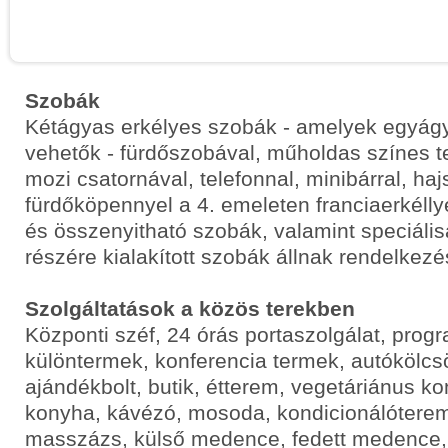
Szobák
Kétágyas erkélyes szobák - amelyek egyágy
vehetők - fürdőszobával, műholdas színes tel
mozi csatornával, telefonnal, minibárral, haj
fürdőköpennyel a 4. emeleten franciaerkél
és összenyitható szobák, valamint speciáli
részére kialakított szobák állnak rendelkezé
Szolgáltatások a közös terekben
Központi széf, 24 órás portaszolgálat, pro
különtermek, konferencia termek, autókölcsö
ajándékbolt, butik, étterem, vegetáriánus ko
konyha, kávézó, mosoda, kondicionálóterem,
masszázs, külső medence, fedett medence,