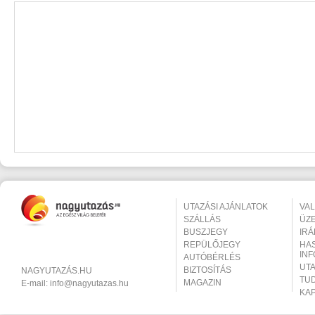
UTAZÁSI AJÁNLATOK
VA
SZÁLLÁS
ÜZ
BUSZJEGY
IR
REPÜLŐJEGY
HA
IN
AUTÓBÉRLÉS
UT
BIZTOSÍTÁS
NAGYUTAZÁS.HU
TU
MAGAZIN
E-mail:
info@nagyutazas.hu
KA