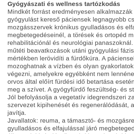
Gyógyászati és wellness tartózkodás
Mindkét forrást eredményesen alkalmazzák
gyógyulást kereső páciensek legnagyobb cs
mozgásszervek krónikus gyulladásos és elfa
megbetegedéseinél, a törések és ortopéd m
rehabilitációnál és neurológiai panaszoknál.
műtéti beavatkozások utáni gyógyulási fázis
mértékben lerövidíti a fürdőkúra. A pácien
mozoghatnak a vízben és olyan gyakorlatoka
végezni, amelyekre egyébként nem lennéne
orvos által előírt fürdési idő betartása esetén
meg a szívet. A gyógyfürdő feszültség- és s
Jól befolyásolja a vegetatív idegrendszeri za
szervezet kipihenését és regenerálódását, az
javítja.
Javallatok: reuma, a támasztó- és mozgásr
gyulladásos és elfajulással járó megbetege