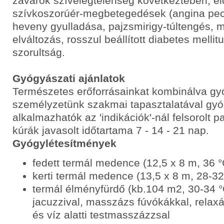
zavarok szívelégtelenség következtében, el
szívkoszorúér-megbetegedések (angina pecto
heveny gyulladása, pajzsmirigy-túltengés, 
elváltozás, rosszul beállított diabetes mellit
szorultság.
Gyógyászati ajánlatok
Természetes erőforrásainkat kombinálva gy
személyzetünk szakmai tapasztalatával gyó
alkalmazhatók az 'indikációk'-nál felsorolt 
kúrák javasolt időtartama 7 - 14 - 21 nap.
Gyógylétesítmények
fedett termál medence (12,5 x 8 m, 36 °
kerti termál medence (13,5 x 8 m, 28-32
termál élményfürdő (kb.104 m2, 30-34 °
jacuzzival, masszázs fúvókákkal, relax
és víz alatti testmasszázzsal