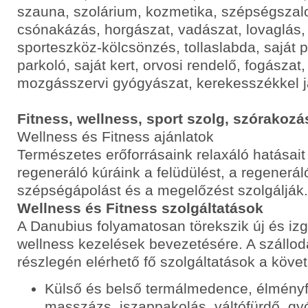
szauna, szolárium, kozmetika, szépségszalo
csónakázás, horgászat, vadászat, lovaglás, 
sporteszköz-kölcsönzés, tollaslabda, saját 
parkoló, saját kert, orvosi rendelő, fogásza
mozgásszervi gyógyászat, kerekesszékkel j
Fitness, wellness, sport szolg, szórakozá
Wellness és Fitness ajánlatok
Természetes erőforrásaink relaxáló hatásait
regeneráló kúráink a felüdülést, a regenerál
szépségápolást és a megelőzést szolgálják.
Wellness és Fitness szolgáltatások
A Danubius folyamatosan törekszik új és iz
wellness kezelések bevezetésére. A szállod
részlegén elérhető fő szolgáltatások a köve
Külső és belső termálmedence, élményfür
masszázs, iszappakolás, váltófürdő, gy