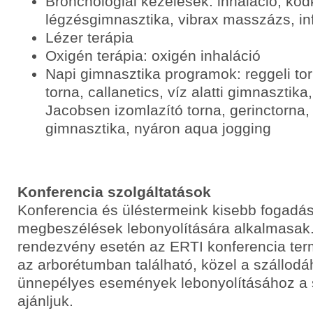
Bronchológiai kezelések: inhaláció, kö
légzésgimnasztika, vibrax masszázs, in
Lézer terápia
Oxigén terápia: oxigén inhaláció
Napi gimnasztika programok: reggeli tor
torna, callanetics, víz alatti gimnasztika
Jacobsen izomlazító torna, gerinctorna,
gimnasztika, nyáron aqua jogging
Konferencia szolgáltatások
Konferencia és üléstermeink kisebb fogadá
megbeszélések lebonyolítására alkalmasak.
rendezvény esetén az ERTI konferencia term
az arborétumban található, közel a szállodá
ünnepélyes események lebonyolításához a s
ajánljuk.