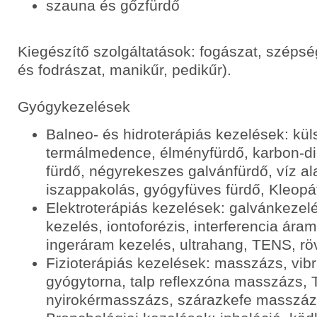
szauna és gőzfürdő
Kiegészítő szolgáltatások: fogászat, széps
és fodrászat, manikűr, pedikűr).
Gyógykezelések
Balneo- és hidroterápiás kezelések: kül
termálmedence, élményfürdő, karbon-di
fürdő, négyrekeszes galvánfürdő, víz al
iszappakolás, gyógyfüves fürdő, Kleopá
Elektroterápiás kezelések: galvánkezel
kezelés, iontoforézis, interferencia ára
ingeráram kezelés, ultrahang, TENS, rö
Fizioterápiás kezelések: masszázs, vib
gyógytorna, talp reflexzóna masszázs,
nyirokérmasszázs, szárazkefe masszá