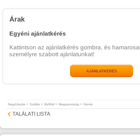
Árak
Egyéni ajánlatkérés
Kattintson az ajánlatkérés gombra, és hamarosa
személyre szabott ajánlatunkat!
AJÁNLATKÉRÉS
NagyUtazás >
Szállás >
Belföld >
Magyarország >
Sárvár
TALÁLATI LISTA