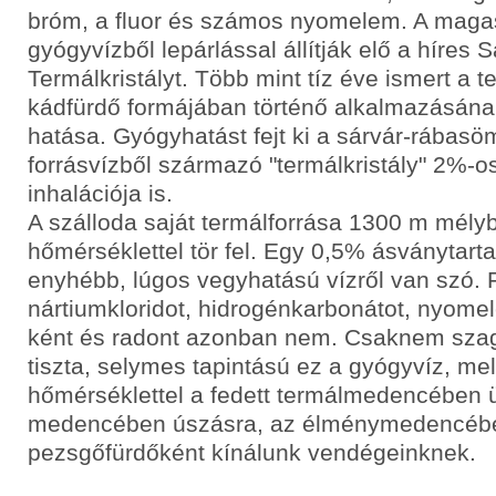
bróm, a fluor és számos nyomelem. A maga
gyógyvízből lepárlással állítják elő a híres S
Termálkristályt. Több mint tíz éve ismert a t
kádfürdő formájában történő alkalmazásán
hatása. Gyógyhatást fejt ki a sárvár-rábasö
forrásvízből származó "termálkristály" 2%-o
inhalációja is.
A szálloda saját termálforrása 1300 m mély
hőmérséklettel tör fel. Egy 0,5% ásványtarta
enyhébb, lúgos vegyhatású vízről van szó. 
nártiumkloridot, hidrogénkarbonátot, nyome
ként és radont azonban nem. Csaknem szag
tiszta, selymes tapintású ez a gyógyvíz, me
hőmérséklettel a fedett termálmedencében ül
medencében úszásra, az élménymedencében 
pezsgőfürdőként kínálunk vendégeinknek.