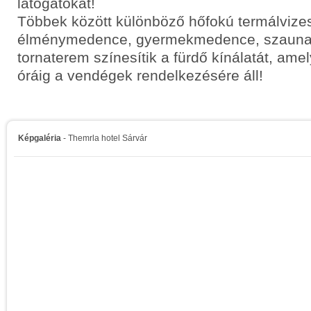
látogatókat!
Többek között különböző hőfokú termálviz
élménymedence, gyermekmedence, szaunavil
tornaterem színesítik a fürdő kínálatát, am
óráig a vendégek rendelkezésére áll!
Képgaléria
- Themrla hotel Sárvár