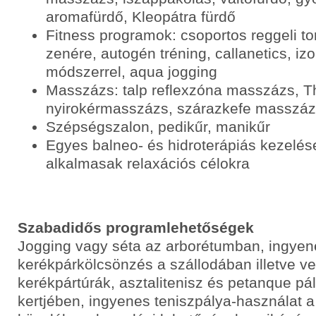
aromafürdő, Kleopátra fürdő
Fitness programok: csoportos reggeli to
zenére, autogén tréning, callanetics, i
módszerrel, aqua jogging
Masszázs: talp reflexzóna masszázs, T
nyirokérmasszázs, szárazkefe masszá
Szépségszalon, pedikűr, manikűr
Egyes balneo- és hidroterápiás kezelés
alkalmasak relaxációs célokra
Szabadidős programlehetőségek
Jogging vagy séta az arborétumban, ingyen
kerékpárkölcsönzés a szállodában illetve ve
kerékpártúrák, asztalitenisz és petanque pá
kertjében, ingyenes teniszpálya-használat a