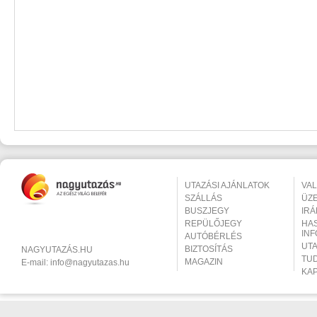
UTAZÁSI AJÁNLATOK
VA
SZÁLLÁS
ÜZ
BUSZJEGY
IR
REPÜLŐJEGY
HA
IN
AUTÓBÉRLÉS
UT
BIZTOSÍTÁS
NAGYUTAZÁS.HU
TU
MAGAZIN
E-mail:
info@nagyutazas.hu
KA