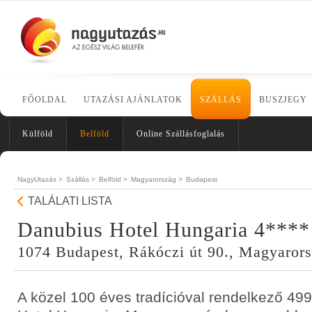
FŐOLDAL
UTAZÁSI AJÁNLATOK
SZÁLLÁS
BUSZJEGY
Külföld
Belföld
Online Szállásfoglalás
NagyUtazás >
Szállás >
Belföld >
Magyarország >
Budapest
TALÁLATI LISTA
Danubius Hotel Hungaria 4****
1074 Budapest, Rákóczi út 90., Magyaror
A közel 100 éves tradícióval rendelkező 4