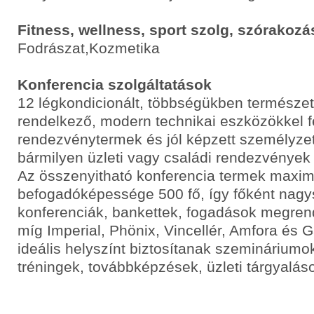
Fitness, wellness, sport szolg, szórakozá
Fodrászat,Kozmetika
Konferencia szolgáltatások
12 légkondicionált, többségükben természet
rendelkező, modern technikai eszközökkel fe
rendezvénytermek és jól képzett személyzet
bármilyen üzleti vagy családi rendezvények 
Az összenyitható konferencia termek maxim
befogadóképessége 500 fő, így főként nag
konferenciák, bankettek, fogadások megren
míg Imperial, Phönix, Vincellér, Amfora és 
ideális helyszínt biztosítanak szemináriumo
tréningek, továbbképzések, üzleti tárgyalás