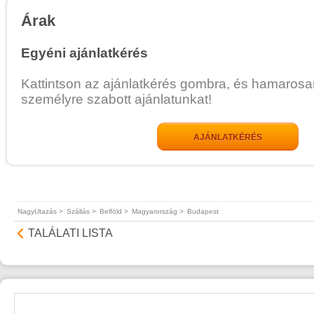
Árak
Egyéni ajánlatkérés
Kattintson az ajánlatkérés gombra, és hamarosa
személyre szabott ajánlatunkat!
AJÁNLATKÉRÉS
NagyUtazás >
Szállás >
Belföld >
Magyarország >
Budapest
TALÁLATI LISTA