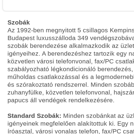
Szobák
Az 1992-ben megnyitott 5 csillagos Kempins
Budapest luxusszálloda 349 vendégszobával
szobák berendezése alkalmazkodik az üzl
igényeihez. A berendezéshez tartozik egy na
közvetlen városi telefonvonal, fax/PC csatla
szabályozható légkondicionáló berendezés, 
műholdas csatlakozással és a legmoderne
és szórakoztató rendszerrel. Minden szobá
zuhanyfülke, közvetlen telefonvonal, hajszá
papucs áll vendégek rendelkezésére.
Standard Szobák:
Minden szobánkat az üzl
igényeinek megfelelően alakítottuk ki. Egy
íróasztal, városi vonalas telefon, fax/PC csa