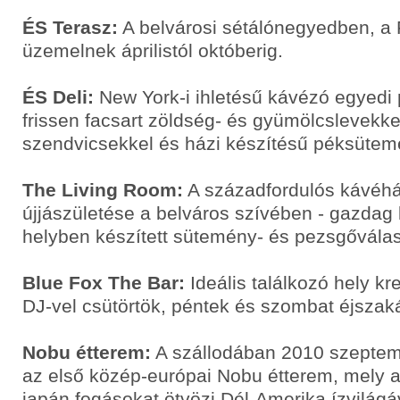
ÉS Terasz:
A belvárosi sétálónegyedben, a 
üzemelnek áprilistól októberig.
ÉS Deli:
New York-i ihletésű kávézó egyedi 
frissen facsart zöldség- és gyümölcslevekke
szendvicsekkel és házi készítésű péksütem
The Living Room:
A századfordulós kávéház
újjászületése a belváros szívében - gazdag 
helyben készített sütemény- és pezsgőválas
Blue Fox The Bar:
Ideális találkozó hely kre
DJ-vel csütörtök, péntek és szombat éjszak
Nobu étterem:
A szállodában 2010 szeptem
az első közép-európai Nobu étterem, mely
japán fogásokat ötvözi Dél-Amerika ízvilágá