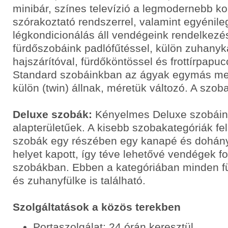
minibár, színes televízió a legmodernebb 
szórakoztató rendszerrel, valamint egyénile
légkondicionálás áll vendégeink rendelkezé
fürdőszobáink padlófűtéssel, külön zuhanyka
hajszárítóval, fürdőköntössel és frottírpapuc
Standard szobáinkban az ágyak egymás mell
külön (twin) állnak, méretük változó. A szo
Deluxe szobák:
Kényelmes Deluxe szobáin
alapterületűek. A kisebb szobakategóriák fels
szobák egy részében egy kanapé és dohány
helyet kapott, így téve lehetővé vendégek f
szobákban. Ebben a kategóriában minden 
és zuhanyfülke is található.
Szolgáltatások a közös terekben
Portaszolgálat: 24 órán keresztül.