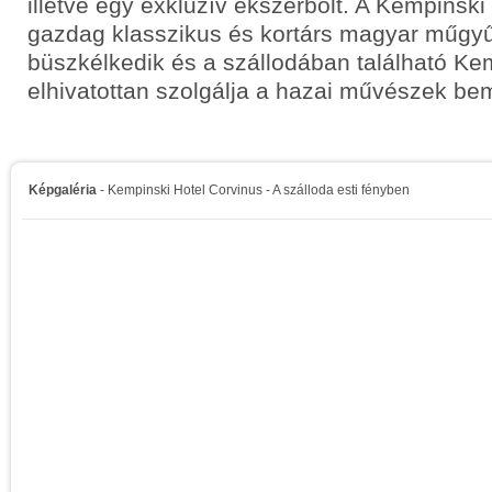
illetve egy exkluzív ékszerbolt. A Kempinski
gazdag klasszikus és kortárs magyar műgy
büszkélkedik és a szállodában található Ke
elhivatottan szolgálja a hazai művészek be
Képgaléria
- Kempinski Hotel Corvinus - A szálloda esti fényben