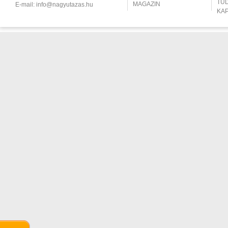
TU
MAGAZIN
E-mail:
info@nagyutazas.hu
KA