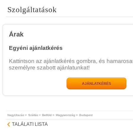
Szolgáltatások
Árak
Egyéni ajánlatkérés
Kattintson az ajánlatkérés gombra, és hamarosa
személyre szabott ajánlatunkat!
AJÁNLATKÉRÉS
NagyUtazás >
Szállás >
Belföld >
Magyarország >
Budapest
TALÁLATI LISTA