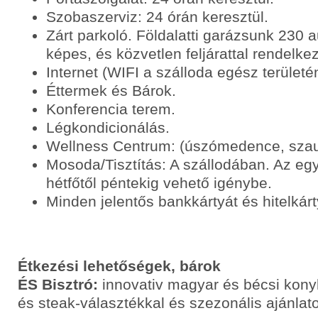
Szobaszerviz: 24 órán keresztül.
Zárt parkoló. Földalatti garázsunk 230 
képes, és közvetlen feljárattal rendelke
Internet (WIFI a szálloda egész területé
Éttermek és Bárok.
Konferencia terem.
Légkondicionálás.
Wellness Centrum: (úszómedence, szaun
Mosoda/Tisztítás: A szállodában. Az eg
hétfőtől péntekig vehető igénybe.
Minden jelentős bankkártyát és hitelkár
Étkezési lehetőségek, bárok
ÉS Bisztró:
innovativ magyar és bécsi konyh
és steak-választékkal és szezonális ajánlato