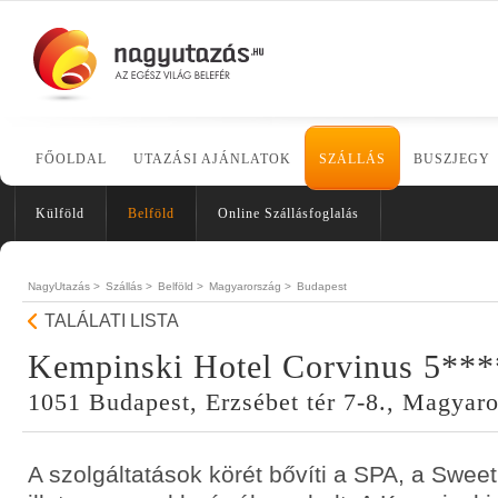
FŐOLDAL
UTAZÁSI AJÁNLATOK
SZÁLLÁS
BUSZJEGY
Külföld
Belföld
Online Szállásfoglalás
NagyUtazás >
Szállás >
Belföld >
Magyarország >
Budapest
TALÁLATI LISTA
Kempinski Hotel Corvinus 5***
1051 Budapest, Erzsébet tér 7-8., Magyar
A szolgáltatások körét bővíti a SPA, a Sweet