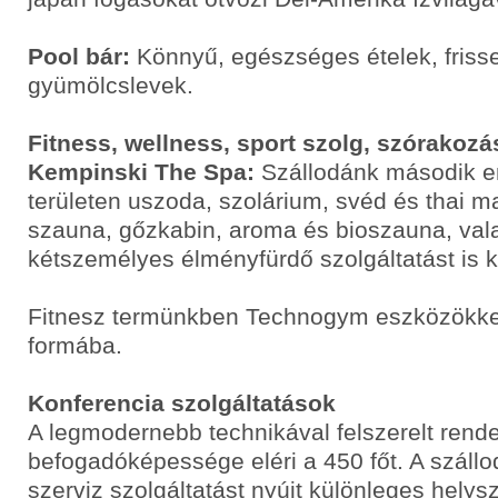
Pool bár:
Könnyű, egészséges ételek, friss
gyümölcslevek.
Fitness, wellness, sport szolg, szórakozá
Kempinski The Spa:
Szállodánk második e
területen uszoda, szolárium, svéd és thai m
szauna, gőzkabin, aroma és bioszauna, val
kétszemélyes élményfürdő szolgáltatást is k
Fitnesz termünkben Technogym eszközökke
formába.
Konferencia szolgáltatások
A legmodernebb technikával felszerelt ren
befogadóképessége eléri a 450 főt. A szállo
szerviz szolgáltatást nyújt különleges helys