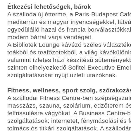
Étkezési lehetőségek, bárok
A szálloda új étterme, a Paris-Budapest Café
mediterrán és magyar ínyencségekkel, látv
egyedülálló hazai és francia borválasztékka
modern bárral várja vendégeit.
A Bibliotek Lounge kávézó széles választék
teákból és teafőzetekből, a világ kávékülön
valamint ízletes házi készítésű süteményekb
szinten elhelyezkedő Sofitel Executive Emele
szolgáltatásokat nyújt üzleti utazóknak.
Fitness, wellness, sport szolg, szórakozá
A szállodai Fitness Centre-ben szépségszalo
masszázs, szauna, szolárium, edzőterem és
felfrissülésre vágyókat. A Business Centre-
szolgáltatások: internetet, fénymásolási és 
tolmács és titkári szolgáltatások. A szállodá