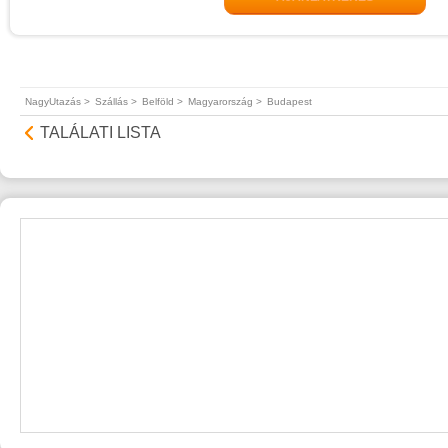
NagyUtazás >
Szállás >
Belföld >
Magyarország >
Budapest
TALÁLATI LISTA