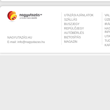
UTAZÁSI AJÁNLATOK
VA
SZÁLLÁS
ÜZ
BUSZJEGY
IR
REPÜLŐJEGY
HA
IN
AUTÓBÉRLÉS
UT
BIZTOSÍTÁS
NAGYUTAZÁS.HU
TU
MAGAZIN
E-mail:
info@nagyutazas.hu
KA