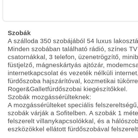
Szobák
A szálloda 350 szobájából 54 luxus lakoszt
Minden szobában található rádió, színes T
csatornákkal, 3 telefon, üzenetrögzítő, minib
füstjelző, mágneskártyás ajtózár, modemcsa
internetkapcsolat és vezeték nélküli interne
fürdőszoba hajszárítóval, kozmetikai tükörrel
Roger&Galletfürdőszobai kiegészítőkkel.
Szobák mozgássérülteknek:
A mozgássérülteket speciális felszereltségű, 
szobák várják a Sofitelben. A szobák 1 mé
felszerelt villanykapcsolókkal, és a hálószob
eszközökkel ellátott fürdőszobával felszerel