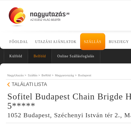
FŐOLDAL
UTAZÁSI AJÁNLATOK
SZÁLLÁS
BUSZJEGY
Külföld
Belföld
Online Szállásfoglalás
NagyUtazás >
Szállás >
Belföld >
Magyarország >
Budapest
TALÁLATI LISTA
Sofitel Budapest Chain Brigde H
5*****
1052 Budapest, Széchenyi István tér 2., 