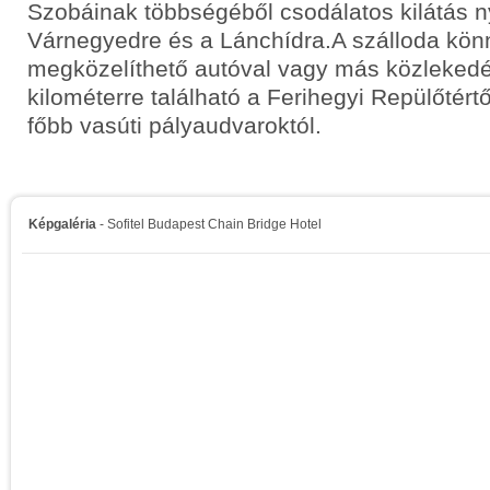
Szobáinak többségéből csodálatos kilátás ny
Várnegyedre és a Lánchídra.A szálloda kö
megközelíthető autóval vagy más közlekedé
kilométerre található a Ferihegyi Repülőtértő
főbb vasúti pályaudvaroktól.
Képgaléria
- Sofitel Budapest Chain Bridge Hotel