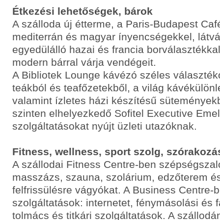
Étkezési lehetőségek, bárok
A szálloda új étterme, a Paris-Budapest Café
mediterrán és magyar ínyencségekkel, látv
egyedülálló hazai és francia borválasztékka
modern bárral várja vendégeit.
A Bibliotek Lounge kávézó széles választék
teákból és teafőzetekből, a világ kávékülön
valamint ízletes házi készítésű süteményekb
szinten elhelyezkedő Sofitel Executive Emele
szolgáltatásokat nyújt üzleti utazóknak.
Fitness, wellness, sport szolg, szórakozá
A szállodai Fitness Centre-ben szépségszalo
masszázs, szauna, szolárium, edzőterem és
felfrissülésre vágyókat. A Business Centre-
szolgáltatások: internetet, fénymásolási és 
tolmács és titkári szolgáltatások. A szállodá