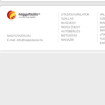
UTAZÁSI AJÁNLATOK
VA
SZÁLLÁS
ÜZ
BUSZJEGY
IR
REPÜLŐJEGY
HA
IN
AUTÓBÉRLÉS
UT
BIZTOSÍTÁS
NAGYUTAZÁS.HU
TU
MAGAZIN
E-mail:
info@nagyutazas.hu
KA