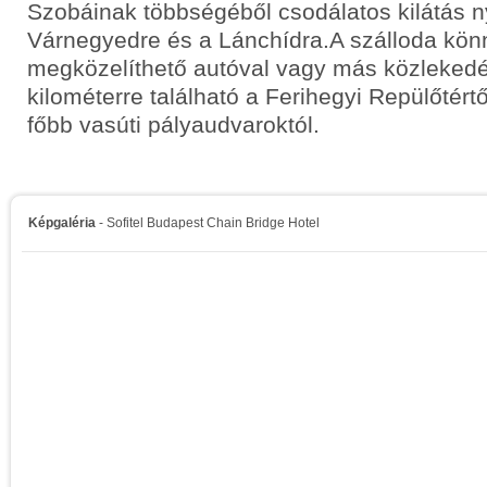
Szobáinak többségéből csodálatos kilátás ny
Várnegyedre és a Lánchídra.A szálloda kö
megközelíthető autóval vagy más közlekedé
kilométerre található a Ferihegyi Repülőtértő
főbb vasúti pályaudvaroktól.
Képgaléria
- Sofitel Budapest Chain Bridge Hotel