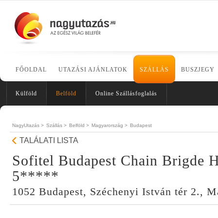
FŐOLDAL
UTAZÁSI AJÁNLATOK
SZÁLLÁS
BUSZJEGY
Külföld
Belföld
Online Szállásfoglalás
NagyUtazás >
Szállás >
Belföld >
Magyarország >
Budapest
TALÁLATI LISTA
Sofitel Budapest Chain Brigde H
5*****
1052 Budapest, Széchenyi István tér 2., 