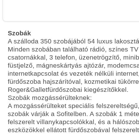
Szobák
A szálloda 350 szobájából 54 luxus lakoszt
Minden szobában található rádió, színes T
csatornákkal, 3 telefon, üzenetrögzítő, minib
füstjelző, mágneskártyás ajtózár, modemcsa
internetkapcsolat és vezeték nélküli interne
fürdőszoba hajszárítóval, kozmetikai tükörrel
Roger&Galletfürdőszobai kiegészítőkkel.
Szobák mozgássérülteknek:
A mozgássérülteket speciális felszereltségű, 
szobák várják a Sofitelben. A szobák 1 mé
felszerelt villanykapcsolókkal, és a hálószob
eszközökkel ellátott fürdőszobával felszerel