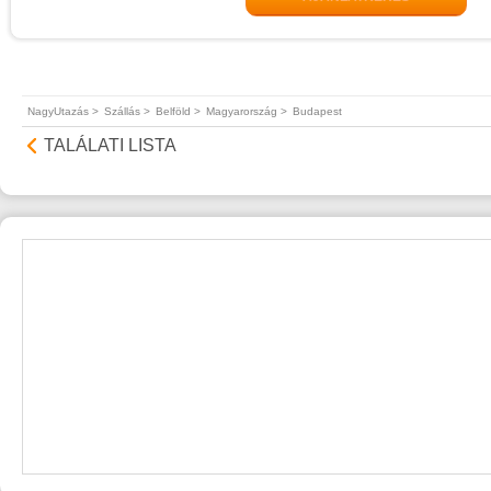
NagyUtazás >
Szállás >
Belföld >
Magyarország >
Budapest
TALÁLATI LISTA