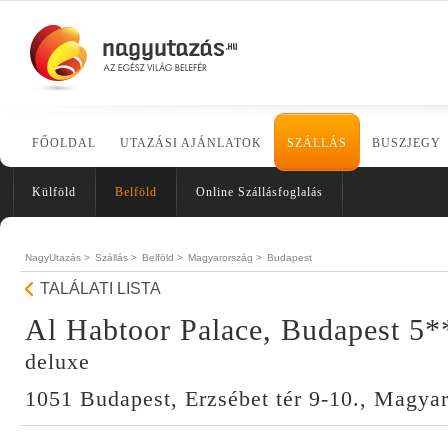
FŐOLDAL
UTAZÁSI AJÁNLATOK
SZÁLLÁS
BUSZJEGY
Külföld
Belföld
Online Szállásfoglalás
NagyUtazás >
Szállás >
Belföld >
Magyarország >
Budapest
TALÁLATI LISTA
Al Habtoor Palace, Budapest 5
deluxe
1051 Budapest, Erzsébet tér 9-10., Magya