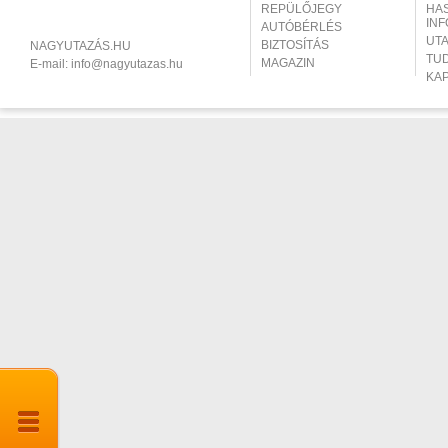
REPÜLŐJEGY
HA
IN
AUTÓBÉRLÉS
UT
BIZTOSÍTÁS
NAGYUTAZÁS.HU
TU
MAGAZIN
E-mail:
info@nagyutazas.hu
KA