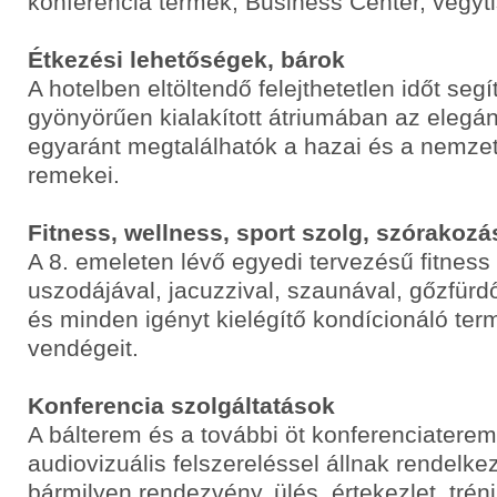
konferencia termek, Business Center, vegyti
Étkezési lehetőségek, bárok
A hotelben eltöltendő felejthetetlen időt segí
gyönyörűen kialakított átriumában az elegán
egyaránt megtalálhatók a hazai és a nemze
remekei.
Fitness, wellness, sport szolg, szórakozá
A 8. emeleten lévő egyedi tervezésű fitnes
uszodájával, jacuzzival, szaunával, gőzfür
és minden igényt kielégítő kondícionáló ter
vendégeit.
Konferencia szolgáltatások
A bálterem és a további öt konferenciater
audiovizuális felszereléssel állnak rendelk
bármilyen rendezvény, ülés, értekezlet, tréni