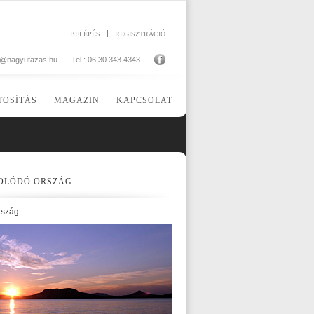
BELÉPÉS
REGISZTRÁCIÓ
o@nagyutazas.hu
Tel.: 06 30 343 4343
TOSÍTÁS
MAGAZIN
KAPCSOLAT
OLÓDÓ ORSZÁG
rszág