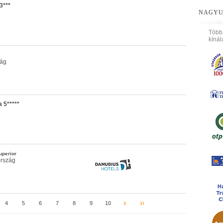
3***
NAGYU
Több
kínál
zág
 5*****
uperior
ország
4
5
6
7
8
9
10