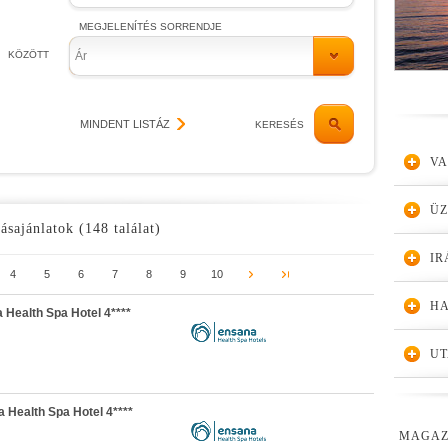
MEGJELENÍTÉS SORRENDJE
KÖZÖTT
Ár
MINDENT LISTÁZ
KERESÉS
VA
Ü
ásajánlatok (148 találat)
IR
4
5
6
7
8
9
10
HA
Health Spa Hotel 4****
UT
 Health Spa Hotel 4****
MAGAZ