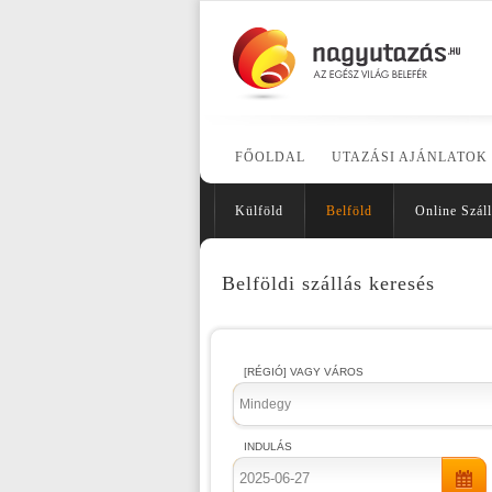
FŐOLDAL
UTAZÁSI AJÁNLATOK
Külföld
Belföld
Online Száll
Belföldi szállás keresés
[RÉGIÓ] VAGY VÁROS
Mindegy
INDULÁS