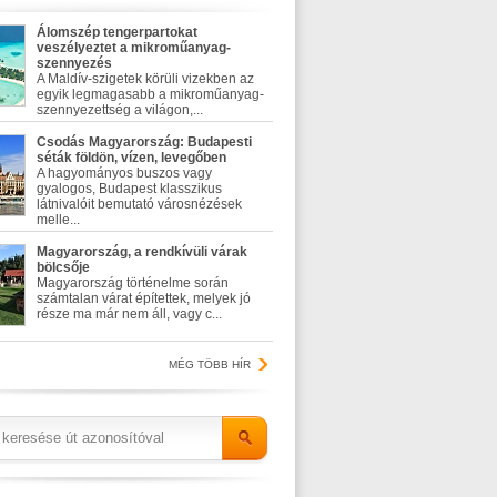
Álomszép tengerpartokat
veszélyeztet a mikroműanyag-
szennyezés
A Maldív-szigetek körüli vizekben az
egyik legmagasabb a mikroműanyag-
szennyezettség a világon,...
Csodás Magyarország: Budapesti
séták földön, vízen, levegőben
A hagyományos buszos vagy
gyalogos, Budapest klasszikus
látnivalóit bemutató városnézések
melle...
Magyarország, a rendkívüli várak
bölcsője
Magyarország történelme során
számtalan várat építettek, melyek jó
része ma már nem áll, vagy c...
MÉG TÖBB HÍR