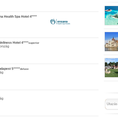
a Health Spa Hotel 4****
llness Hotel 4****
superior
ország
dapest 5*****
deluxe
zág
zág