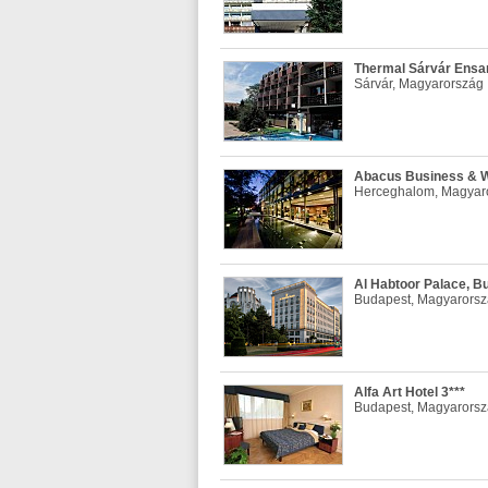
Thermal Sárvár Ensan
Sárvár, Magyarország
Abacus Business & We
Herceghalom, Magyar
Al Habtoor Palace, Bu
Budapest, Magyarors
Alfa Art Hotel 3***
Budapest, Magyarors