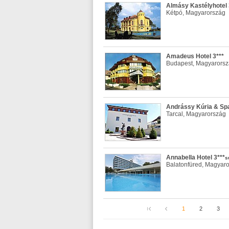
Almásy Kastélyhotel 
Kétpó, Magyarország
Amadeus Hotel 3***
Budapest, Magyarors
Andrássy Kúria & Spa
Tarcal, Magyarország
Annabella Hotel 3***
s
Balatonfüred, Magyar
1
2
3