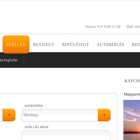
Nyitva: H-P 9:00-17:00
Mail:
inf
SZÁLLÁS
BUSZJEGY
REPÜLŐJEGY
AUTÓBÉRLÉS
BIZ
ásfoglalás
KAPCS
Magyaro
KATEGÓRIA
Mindegy
SZÁLLÁS NEVE