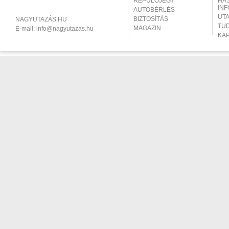
REPÜLŐJEGY
HA
IN
AUTÓBÉRLÉS
UT
BIZTOSÍTÁS
NAGYUTAZÁS.HU
TU
MAGAZIN
E-mail:
info@nagyutazas.hu
KA