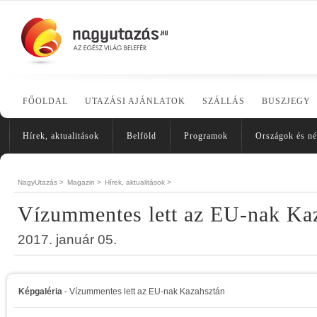
FŐOLDAL
UTAZÁSI AJÁNLATOK
SZÁLLÁS
BUSZJEGY
Hírek, aktualitások
Belföld
Programok
Országok és n
NagyUtazás >
Magazin >
Hírek, aktualitások >
Vízummentes lett az EU-nak Ka
2017. január 05.
Képgaléria
- Vízummentes lett az EU-nak Kazahsztán