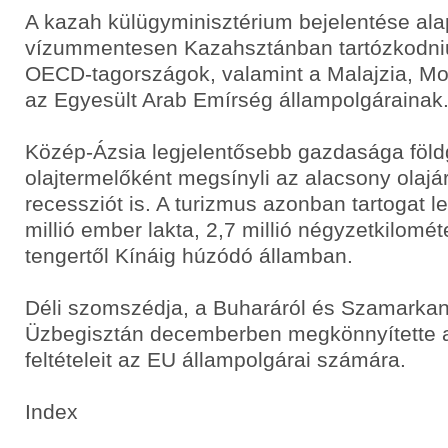
A kazah külügyminisztérium bejelentése ala
vízummentesen Kazahsztánban tartózkodni
OECD-tagországok, valamint a Malajzia, M
az Egyesült Arab Emírség állampolgárainak
Közép-Ázsia legjelentősebb gazdasága föld
olajtermelőként megsínyli az alacsony olajá
recessziót is. A turizmus azonban tartogat 
millió ember lakta, 2,7 millió négyzetkilomét
tengertől Kínáig húzódó államban.
Déli szomszédja, a Buharáról és Szamarkan
Üzbegisztán decemberben megkönnyítette a
feltételeit az EU állampolgárai számára.
Index