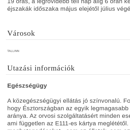
19 órás, a legrövidebb téli nap alig 6 órán ke
éjszakák időszaka május elejétől július végéi
Városok
TALLINN
Utazási információk
Egészségügy
A közegészségügyi ellátás jó színvonalú. F
hogy Észtországban az egyik legmagasabb a
aránya. Az orvosi szolgáltatásért minden eset
ami független az E111-es kártya meglététől