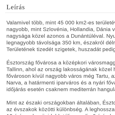
Leírás
Valamivel több, mint 45 000 km2-es terület
nagyobb, mint Szlovénia, Hollandia, Dánia 
nagysága közel azonos a Dunántúléval. Nyug
legnagyobb távolsága 350 km, északról dél
Területének tizedét szigetek, huszadát pedig
Észtország fővárosa a középkori városmag
Tallinn, ahol az ország lakosságának közel 
fővároson kívül nagyobb város még Tartu, 
Narva, a határmenti iparváros és a nyári fő
időjárás esetén csaknem mediterrán hangul
Mint az északi országokban általában, Észt
az évszakok közötti különbség. A leghossza