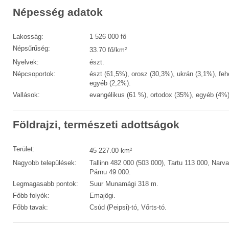
Népesség adatok
Lakosság:
1 526 000 fő
Népsűrűség:
2
33.70 fő/km
Nyelvek:
észt.
Népcsoportok:
észt (61,5%), orosz (30,3%), ukrán (3,1%), feh
egyéb (2,2%).
Vallások:
evangélikus (61 %), ortodox (35%), egyéb (4%)
Földrajzi, természeti adottságok
Terület:
2
45 227.00 km
Nagyobb települések:
Tallinn 482 000 (503 000), Tartu 113 000, Narv
Párnu 49 000.
Legmagasabb pontok:
Suur Munamági 318 m.
Főbb folyók:
Emajögi.
Főbb tavak:
Csúd (Peipsi)-tó, Vőrts-tó.