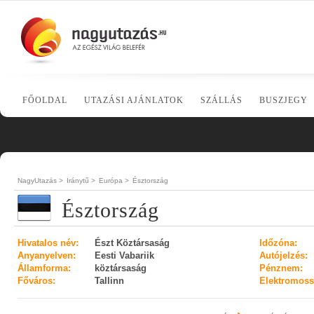
FŐOLDAL
UTAZÁSI AJÁNLATOK
SZÁLLÁS
BUSZJEGY
NagyUtazás >
Iránytű >
Európa >
Észtország
Észtország
Hivatalos név:
Észt Köztársaság
Időzóna:
Anyanyelven:
Eesti Vabariik
Autójelzés:
Államforma:
köztársaság
Pénznem:
Főváros:
Tallinn
Elektromoss