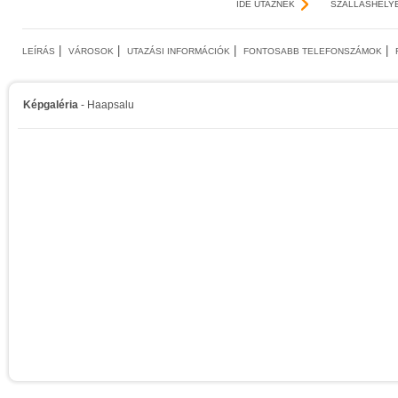
IDE UTAZNÉK
SZÁLLÁSHELY
|
|
|
|
LEÍRÁS
VÁROSOK
UTAZÁSI INFORMÁCIÓK
FONTOSABB TELEFONSZÁMOK
Képgaléria
- Haapsalu