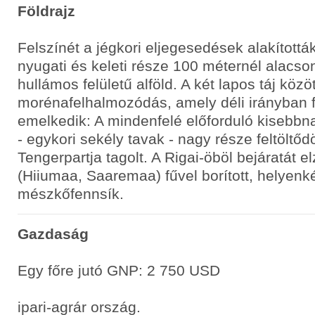
Földrajz
Felszínét a jégkori eljegesedések alakítottá
nyugati és keleti része 100 méternél alacso
hullámos felületű alföld. A két lapos táj közö
morénafelhalmozódás, amely déli irányban 
emelkedik: A mindenfelé előforduló kiseb
- egykori sekély tavak - nagy része feltöltődö
Tengerpartja tagolt. A Rigai-öböl bejáratát e
(Hiiumaa, Saaremaa) fűvel borított, helyenk
mészkőfennsík.
Gazdaság
Egy főre jutó GNP: 2 750 USD
ipari-agrár ország.