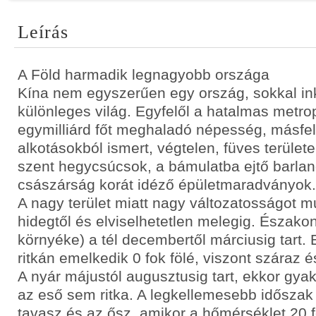
Leírás
A Föld harmadik legnagyobb országa
Kína nem egyszerűen egy ország, sokkal i
különleges világ. Egyfelől a hatalmas metro
egymilliárd főt meghaladó népesség, másfel
alkotásokból ismert, végtelen, füves területe
szent hegycsúcsok, a bámulatba ejtő barla
császárság korát idéző épületmaradványok.
A nagy terület miatt nagy változatosságot m
hidegtől és elviselhetetlen melegig. Észako
környéke) a tél decembertől márciusig tart.
ritkán emelkedik 0 fok fölé, viszont száraz 
A nyár májustól augusztusig tart, ekkor gya
az eső sem ritka. A legkellemesebb időszak
tavasz és az ősz, amikor a hőmérséklet 20 f