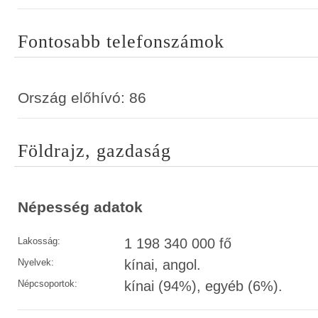
Fontosabb telefonszámok
Ország előhívó: 86
Földrajz, gazdaság
Népesség adatok
Lakosság:
1 198 340 000 fő
Nyelvek:
kínai, angol.
Népcsoportok:
kínai (94%), egyéb (6%).