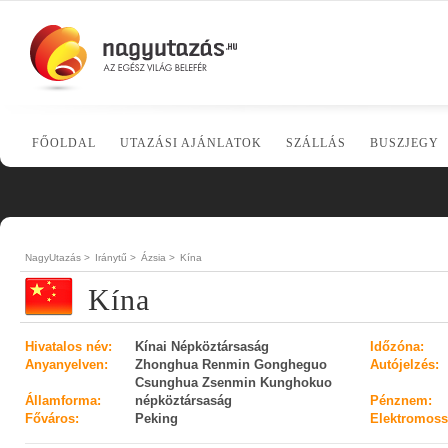
FŐOLDAL
UTAZÁSI AJÁNLATOK
SZÁLLÁS
BUSZJEGY
NagyUtazás >
Iránytű >
Ázsia >
Kína
Kína
Hivatalos név:
Kínai Népköztársaság
Időzóna:
Anyanyelven:
Zhonghua Renmin Gongheguo
Autójelzés:
Csunghua Zsenmin Kunghokuo
Államforma:
népköztársaság
Pénznem:
Főváros:
Peking
Elektromoss