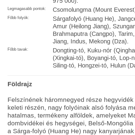
975 000).
Legmagasabb pontok:
Csomolungma (Mount Everest
Főbb folyók:
Sárgafolyó (Huang He), Jangce
Amur (Heilong Jiang), Szungar
Brahmaputra (Cangpo), Tarim, 
Jiang, Indus, Mekong (Dza).
Főbb tavak:
Dongting-tó, Kuku-nór (Qingha
(Xingkai-tó), Boyangi-tó, Lop-n
Siling-tó, Hongzei-tó, Hulun (Da
Földrajz
Felszínének háromnegyed része hegyvidék 
keleti részén, nagy folyóinak alsó folyása m
hatalmas, termékeny alföldek, amelyeket M
dombvidékei és hegységei, Belső-Mongólia s
a Sárga-folyó (Huang He) nagy kanyarjának 