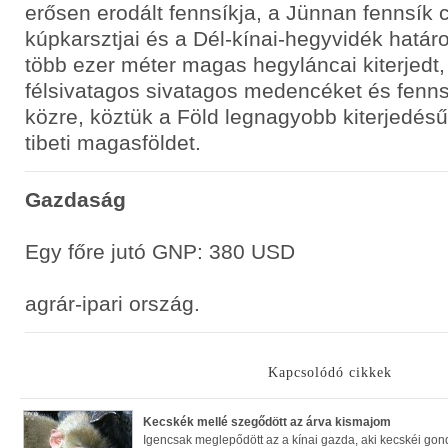
erősen erodált fennsíkja, a Jünnan fennsík 
kúpkarsztjai és a Dél-kínai-hegyvidék határ
több ezer méter magas hegyláncai kiterjedt,
félsivatagos sivatagos medencéket és fenn
közre, köztük a Föld legnagyobb kiterjedésű
tibeti magasföldet.
Gazdaság
Egy főre jutó GNP: 380 USD
agrár-ipari ország.
Kapcsolódó cikkek
Kecskék mellé szegődött az árva kismajom
Igencsak meglepődött az a kínai gazda, aki kecskéi gon