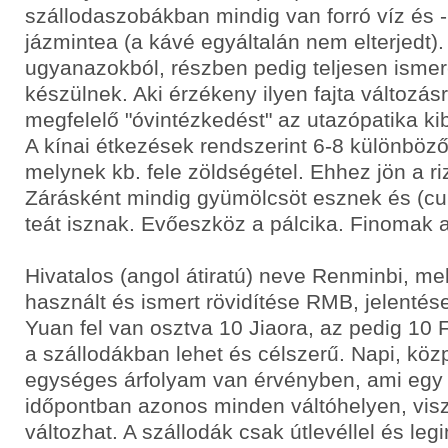
szállodaszobákban mindig van forró víz és 
jázmintea (a kávé egyáltalán nem elterjedt).
ugyanazokból, részben pedig teljesen isme
készülnek. Aki érzékeny ilyen fajta változás
megfelelő "óvintézkedést" az utazópatika ki
A kínai étkezések rendszerint 6-8 különböző 
melynek kb. fele zöldségétel. Ehhez jön a ri
Zárásként mindig gyümölcsöt esznek és (cuk
teát isznak. Evőeszköz a pálcika. Finomak a
Hivatalos (angol átiratú) neve Renminbi, me
használt és ismert rövidítése RMB, jelentés
Yuan fel van osztva 10 Jiaora, az pedig 10 F
a szállodákban lehet és célszerű. Napi, közp
egységes árfolyam van érvényben, ami egy
időpontban azonos minden váltóhelyen, visz
változhat. A szállodák csak útlevéllel és leg