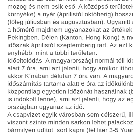
mozog és nem esik eső. A középső területe
környéke) a nyár (áprilistól októberig) hoss
(főleg júliusban és augusztusban). Ugyanitt a
a hőmérő majdnem ugyanazokat az értékeke
Pekingben. Délen (Kanton, Hong-Kong) a m
időszak áprilistól szeptemberig tart. Az ezt kö
enyhébb, mint a többi területen.
Időeltolódás: A magyarországi normál téli i
alatt 7 óra, ami azt jelenti, hogy amikor ittho
akkor Kínában délután 7 óra van. A magyaro
időszámítás tartama alatt 6 óra az időkülö
központilag egyetlen időzónát használnak (bá
is indokolt lenne), ami azt jelenti, hogy az 
országban ugyanaz az idő.
A csapvizet egyik városban sem célszerű, ill
viszont szinte minden sarkon lehet palackozot
bármilyen üdítőt, sört kapni (fél liter 3-5 Yua