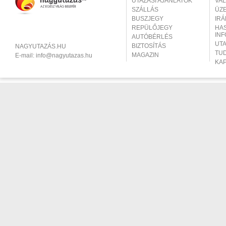
UTAZÁSI AJÁNLATOK
VA
SZÁLLÁS
ÜZ
BUSZJEGY
IR
REPÜLŐJEGY
HA
IN
AUTÓBÉRLÉS
UT
BIZTOSÍTÁS
NAGYUTAZÁS.HU
TU
MAGAZIN
E-mail:
info@nagyutazas.hu
KA