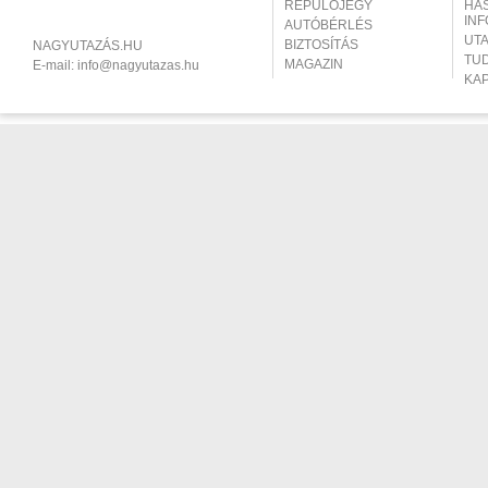
REPÜLŐJEGY
HA
IN
AUTÓBÉRLÉS
UT
BIZTOSÍTÁS
NAGYUTAZÁS.HU
TU
MAGAZIN
E-mail:
info@nagyutazas.hu
KA