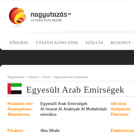
FŐOLDAL
UTAZÁSI AJÁNLATOK
SZÁLLÁS
BUSZJEGY
NagyUtazás >
Iránytű >
Ázsia >
Egyesült Arab Emirségek
Egyesült Arab Emirségek
Hivatalos név:
Egyesült Arab Emirségek
Időzóna:
Anyanyelven:
Al Imarat Al Arabiyah Al Muttahidah
Autójelzés:
Államforma:
emirátus
Pénznem:
Főváros:
Abu Dhabi
Elektromoss