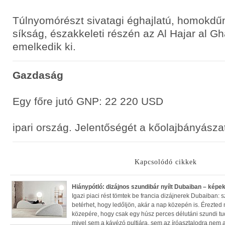
Túlnyomórészt sivatagi éghajlatú, homokdűn
síkság, északkeleti részén az Al Hajar al G
emelkedik ki.
Gazdaság
Egy főre jutó GNP: 22 220 USD
ipari ország. Jelentőségét a kőolajbányászat
Kapcsolódó cikkek
Hiánypótló: dizájnos szundibár nyílt Dubaiban – képe
Igazi piaci rést tömtek be francia dizájnerek Dubaiban: s
betérhet, hogy ledőljön, akár a nap közepén is. Érezted
közepére, hogy csak egy húsz perces délutáni szundi t
mivel sem a kávézó pultjára, sem az íróasztalodra nem ak