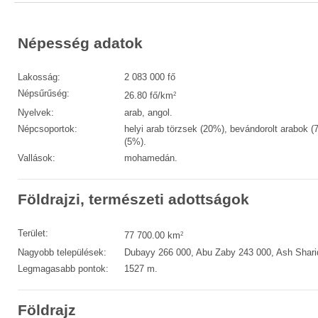
Népesség adatok
Lakosság:
2 083 000 fő
Népsűrűség:
2
26.80 fő/km
Nyelvek:
arab, angol.
Népcsoportok:
helyi arab törzsek (20%), bevándorolt arabok (75
(5%).
Vallások:
mohamedán.
Földrajzi, természeti adottságok
Terület:
2
77 700.00 km
Nagyobb települések:
Dubayy 266 000, Abu Zaby 243 000, Ash Shariq
Legmagasabb pontok:
1527 m.
Földrajz