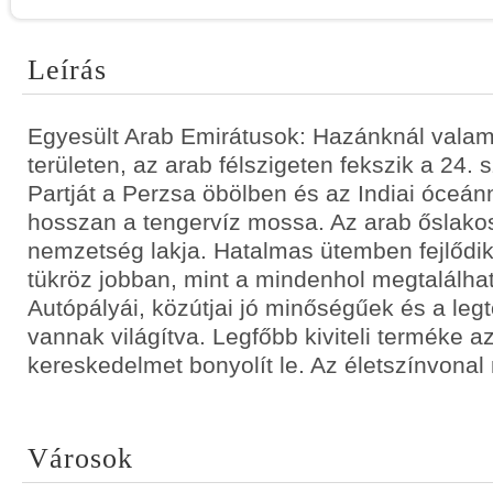
Leírás
Egyesült Arab Emirátusok: Hazánknál valam
területen, az arab félszigeten fekszik a 24. 
Partját a Perzsa öbölben és az Indiai óceán
hosszan a tengervíz mossa. Az arab őslako
nemzetség lakja. Hatalmas ütemben fejlődi
tükröz jobban, mint a mindenhol megtalálha
Autópályái, közútjai jó minőségűek és a leg
vannak világítva. Legfőbb kiviteli terméke az
kereskedelmet bonyolít le. Az életszínvona
Városok