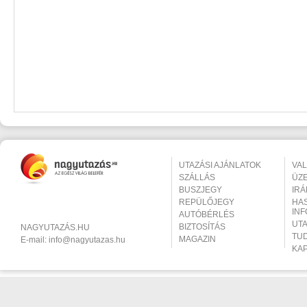
UTAZÁSI AJÁNLATOK
VA
SZÁLLÁS
ÜZ
BUSZJEGY
IR
REPÜLŐJEGY
HA
IN
AUTÓBÉRLÉS
UT
BIZTOSÍTÁS
NAGYUTAZÁS.HU
TU
MAGAZIN
E-mail:
info@nagyutazas.hu
KA