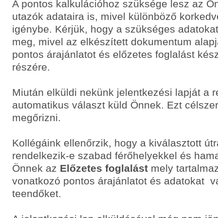
A pontos kalkulációhoz szüksége lesz az Ö
utazók adataira is, mivel különböző korke
igénybe. Kérjük, hogy a szükséges adatoka
meg, mivel az elkészített dokumentum alapj
pontos árajánlatot és előzetes foglalást ké
részére.
Miután elküldi nekünk jelentkezési lapját a 
automatikus választ küld Önnek. Ezt célsze
megőrizni.
Kollégáink ellenőrzik, hogy a kiválasztott út
rendelkezik-e szabad férőhelyekkel és hama
Önnek az
Előzetes foglalást
mely tartalmaz
vonatkozó pontos árajánlatot és adatokat v
teendőket.