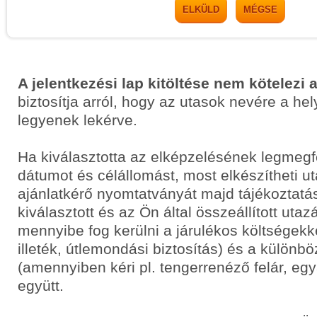
ELKÜLD
MÉGSE
A jelentkezési lap kitöltése nem kötelezi 
biztosítja arról, hogy az utasok nevére a he
legyenek lekérve.
Ha kiválasztotta az elképzelésének legmegf
dátumot és célállomást, most elkészítheti 
ajánlatkérő nyomtatványát majd tájékoztatás
kiválasztott és az Ön által összeállított uta
mennyibe fog kerülni a járulékos költségekkel
illeték, útlemondási biztosítás) és a különbö
(amennyiben kéri pl. tengerrenéző felár, egyá
együtt.