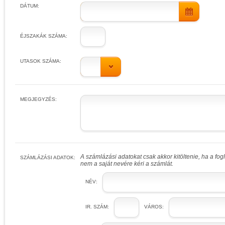
DÁTUM:
ÉJSZAKÁK SZÁMA:
UTASOK SZÁMA:
MEGJEGYZÉS:
A számlázási adatokat csak akkor kitöltenie, ha a fo
SZÁMLÁZÁSI ADATOK:
nem a saját nevére kéri a számlát.
NÉV:
IR. SZÁM:
VÁROS: