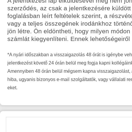
A jelentkezési lap elküldésével még nem jön
szerződés, az csak a jelentkezésére küldött
foglalásban leírt feltételek szerint, a részvét
vagy a teljes összegének irodánkhoz történ
jön létre. Ön eldöntheti, hogy milyen módon
számlát kiegyenlíteni. Ennek lehetőségeiről
*A nyári időszakban a visszaigazolás 48 órát is igénybe veh
jelentkezést követő 24 órán belül meg fogja kapni kollégáin
Amennyiben 48 órán belül mégsem kapna visszaigazolást, a
hiba, ugyanis bizonyos e-mail szolgáltatók, vagy vállalati r
eket.