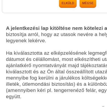
ELKÜLD
MÉGSE
A jelentkezési lap kitöltése nem kötelezi 
biztosítja arról, hogy az utasok nevére a he
legyenek lekérve.
Ha kiválasztotta az elképzelésének legmegf
dátumot és célállomást, most elkészítheti 
ajánlatkérő nyomtatványát majd tájékoztatás
kiválasztott és az Ön által összeállított uta
mennyibe fog kerülni a járulékos költségekkel
illeték, útlemondási biztosítás) és a különbö
(amennyiben kéri pl. tengerrenéző felár, egyá
együtt.