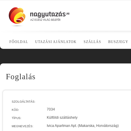
FŐOLDAL
UTAZÁSI AJÁNLATOK
SZÁLLÁS
BUSZJEGY
Foglalás
SZOLGÁLTATÁS:
7034
KÓD:
Külföldi szálláshely
TÍPUS:
Ivica Apartman Apt. (Makarska, Horvátország)
MEGNEVEZÉS: