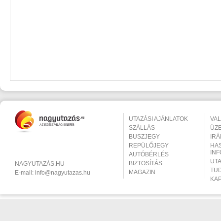
UTAZÁSI AJÁNLATOK
VA
SZÁLLÁS
ÜZ
BUSZJEGY
IR
REPÜLŐJEGY
HA
IN
AUTÓBÉRLÉS
UT
BIZTOSÍTÁS
NAGYUTAZÁS.HU
TU
MAGAZIN
E-mail:
info@nagyutazas.hu
KA