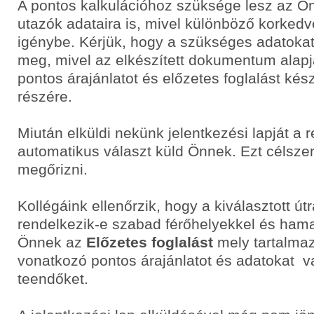
A pontos kalkulációhoz szüksége lesz az Ö
utazók adataira is, mivel különböző korke
igénybe. Kérjük, hogy a szükséges adatoka
meg, mivel az elkészített dokumentum alapj
pontos árajánlatot és előzetes foglalást ké
részére.
Miután elküldi nekünk jelentkezési lapját a 
automatikus választ küld Önnek. Ezt célsze
megőrizni.
Kollégáink ellenőrzik, hogy a kiválasztott út
rendelkezik-e szabad férőhelyekkel és hama
Önnek az
Előzetes foglalást
mely tartalmaz
vonatkozó pontos árajánlatot és adatokat v
teendőket.