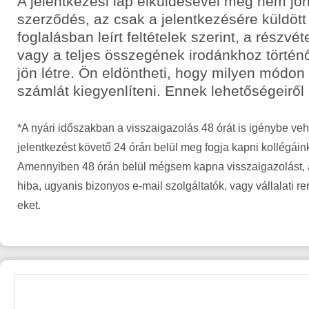
A jelentkezési lap elküldésével még nem jön
szerződés, az csak a jelentkezésére küldött
foglalásban leírt feltételek szerint, a részvét
vagy a teljes összegének irodánkhoz történ
jön létre. Ön eldöntheti, hogy milyen módon
számlát kiegyenlíteni. Ennek lehetőségeiről
*A nyári időszakban a visszaigazolás 48 órát is igénybe veh
jelentkezést követő 24 órán belül meg fogja kapni kollégáin
Amennyiben 48 órán belül mégsem kapna visszaigazolást, a
hiba, ugyanis bizonyos e-mail szolgáltatók, vagy vállalati r
eket.