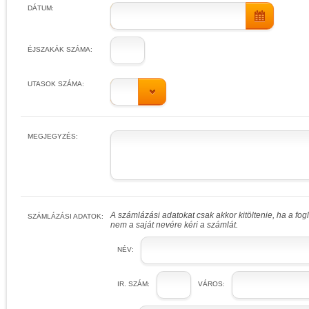
DÁTUM:
ÉJSZAKÁK SZÁMA:
UTASOK SZÁMA:
MEGJEGYZÉS:
A számlázási adatokat csak akkor kitöltenie, ha a fo
SZÁMLÁZÁSI ADATOK:
nem a saját nevére kéri a számlát.
NÉV:
IR. SZÁM:
VÁROS: