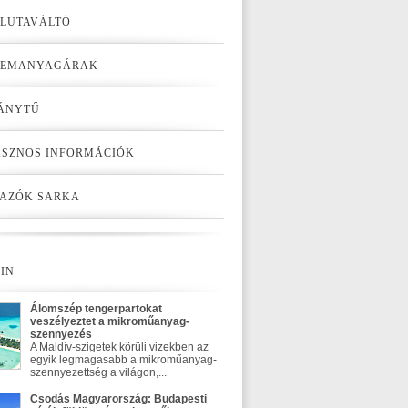
LUTAVÁLTÓ
ZEMANYAGÁRAK
ÁNYTŰ
SZNOS INFORMÁCIÓK
AZÓK SARKA
IN
Álomszép tengerpartokat
veszélyeztet a mikroműanyag-
szennyezés
A Maldív-szigetek körüli vizekben az
egyik legmagasabb a mikroműanyag-
szennyezettség a világon,...
Csodás Magyarország: Budapesti