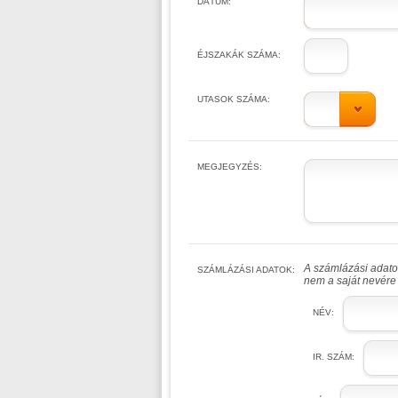
DÁTUM:
ÉJSZAKÁK SZÁMA:
UTASOK SZÁMA:
MEGJEGYZÉS:
A számlázási adatok
SZÁMLÁZÁSI ADATOK:
nem a saját nevére 
NÉV:
IR. SZÁM: