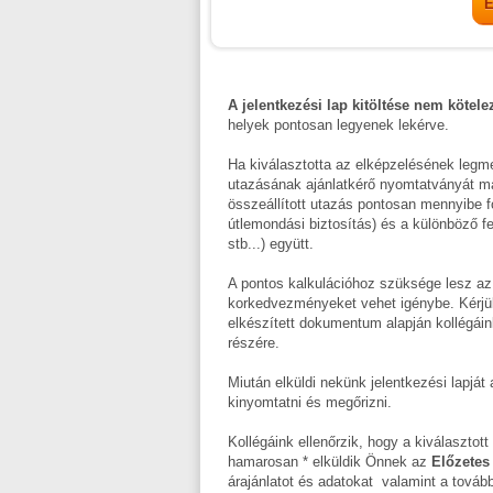
A jelentkezési lap kitöltése nem kötele
helyek pontosan legyenek lekérve.
Ha kiválasztotta az elképzelésének legme
utazásának ajánlatkérő nyomtatványát majd
összeállított utazás pontosan mennyibe fog 
útlemondási biztosítás) és a különböző fe
stb...) együtt.
A pontos kalkulációhoz szüksége lesz az
korkedvezményeket vehet igénybe. Kérjü
elkészített dokumentum alapján kollégáin
részére.
Miután elküldi nekünk jelentkezési lapjá
kinyomtatni és megőrizni.
Kollégáink ellenőrzik, hogy a kiválasztot
hamarosan * elküldik Önnek az
Előzetes 
árajánlatot és adatokat valamint a tovább