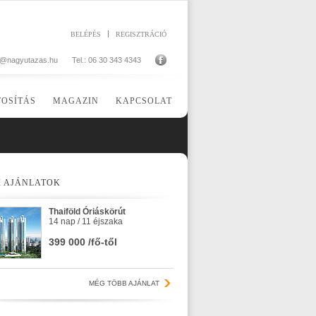
BELÉPÉS
REGISZTRÁCIÓ
o@nagyutazas.hu
Tel.: 06 30 343 4343
TOSÍTÁS
MAGAZIN
KAPCSOLAT
I AJÁNLATOK
Thaiföld Óriáskörút
14 nap / 11 éjszaka
399 000 /fő-től
MÉG TÖBB AJÁNLAT