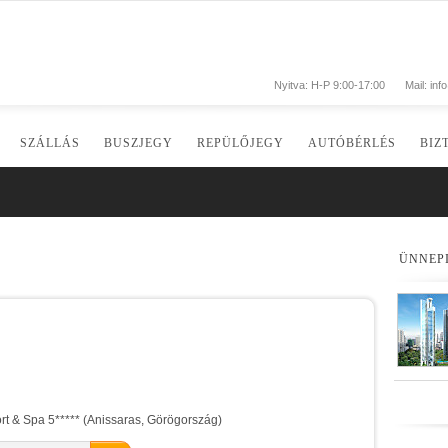
Nyitva: H-P 9:00-17:00
Mail:
inf
SZÁLLÁS
BUSZJEGY
REPÜLŐJEGY
AUTÓBÉRLÉS
BIZ
ÜNNEP
rt & Spa 5***** (Anissaras, Görögország)