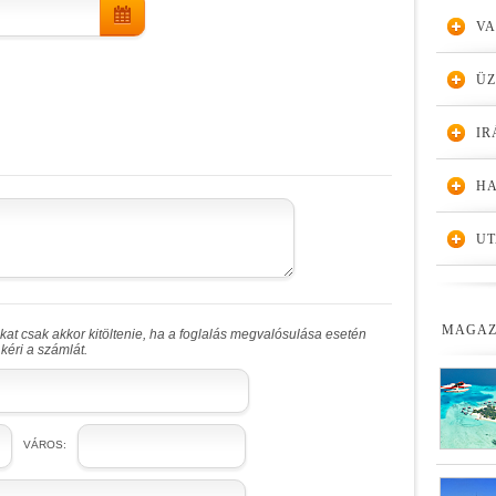
VA
Ü
IR
HA
UT
MAGAZ
at csak akkor kitöltenie, ha a foglalás megvalósulása esetén
kéri a számlát.
VÁROS: