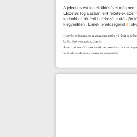
A jelentkezési lap elküldésével még nem j
Előzetes foglalásban leírt feltételek szer
irodánkhoz történő beérkezése után jön l
kiegyenlíteni. Ennek lehetőségeiről
itt
olv
*A nyári időszakban a visszaigazolás 48 órát is igé
kollégáink visszaigazolását.
Amennyiben 48 órán belül mégsem kapna visszaigazol
vállalati rendszerek szűrik az e-mail-eket.