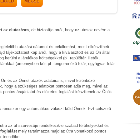
ELKÜLD
MÉGSE
zi az elutazásra
, de biztosítja arról, hogy az utasok nevére a
gfelelőbb utazási dátumot és célállomást, most elkészítheti
 tájékoztatást kap arról, hogy a kiválasztott és az Ön által
kerülni a járulékos költségekkel (pl. repülőtéri illeték,
lárakkal (amennyiben kéri pl. tengerrenéző felár, egyágyas felár,
 Ön és az Önnel utazók adataira is, mivel különböző
k, hogy a szükséges adatokat pontosan adja meg, mivel az
k pontos árajánlatot és előzetes foglalást készítenek az Önök
t a rendszer egy automatikus választ küld Önnek. Ezt célszerű
t útra az út szervezője rendelkezik-e szabad férőhelyekkel és
foglalást
mely tartalmazza majd az útra vonatkozó pontos
i teendőket.