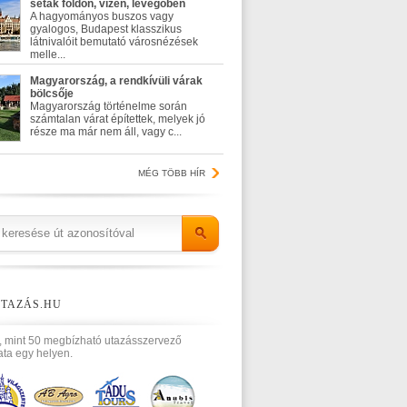
séták földön, vízen, levegőben
A hagyományos buszos vagy
gyalogos, Budapest klasszikus
látnivalóit bemutató városnézések
melle...
Magyarország, a rendkívüli várak
bölcsője
Magyarország történelme során
számtalan várat építettek, melyek jó
része ma már nem áll, vagy c...
MÉG TÖBB HÍR
TAZÁS.HU
, mint 50 megbízható utazásszervező
ata egy helyen.