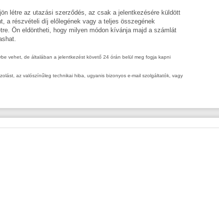
ön létre az utazási szerződés, az csak a jelentkezésére küldött
int, a részvételi díj előlegének vagy a teljes összegének
étre. Ön eldöntheti, hogy milyen módon kívánja majd a számlát
ashat.
nybe vehet, de általában a jelentkezést követő 24 órán belül meg fogja kapni
ást, az valószínűleg technikai hiba, ugyanis bizonyos e-mail szolgáltatók, vagy