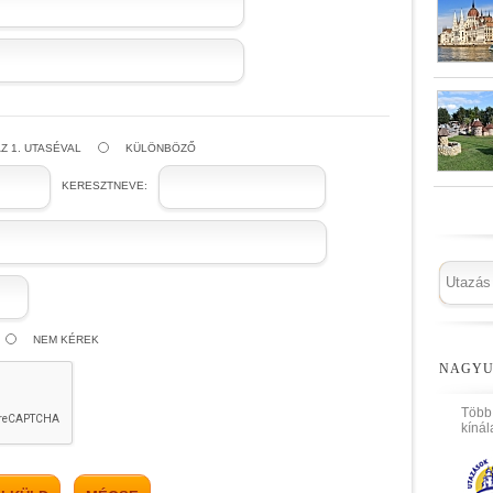
Z 1. UTASÉVAL
KÜLÖNBÖZŐ
KERESZTNEVE:
NEM KÉREK
NAGYU
Több
kínál