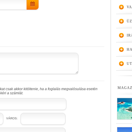
VA
Ü
IR
HA
UT
MAGAZ
at csak akkor kitöltenie, ha a foglalás megvalósulása esetén
kéri a számlát.
VÁROS: