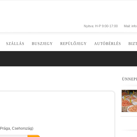
Nyitva: H-P 9:00-17:00
Mail:
inf
SZÁLLÁS
BUSZJEGY
REPÜLŐJEGY
AUTÓBÉRLÉS
BIZ
ÜNNEP
 (Prága, Csehország)