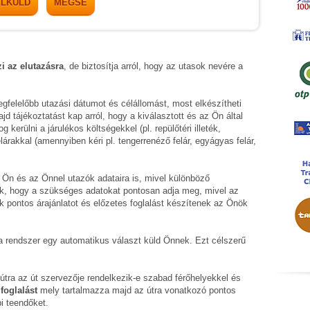
ELKÜLD
MÉGSE
zi az elutazásra
, de biztosítja arról, hogy az utasok nevére a
gfelelőbb utazási dátumot és célállomást, most elkészítheti
 tájékoztatást kap arról, hogy a kiválasztott és az Ön által
kerülni a járulékos költségekkel (pl. repülőtéri illeték,
lárakkal (amennyiben kéri pl. tengerrenéző felár, egyágyas felár,
 Ön és az Önnel utazók adataira is, mivel különböző
k, hogy a szükséges adatokat pontosan adja meg, mivel az
k pontos árajánlatot és előzetes foglalást készítenek az Önök
t a rendszer egy automatikus választ küld Önnek. Ezt célszerű
t útra az út szervezője rendelkezik-e szabad férőhelyekkel és
foglalást
mely tartalmazza majd az útra vonatkozó pontos
i teendőket.