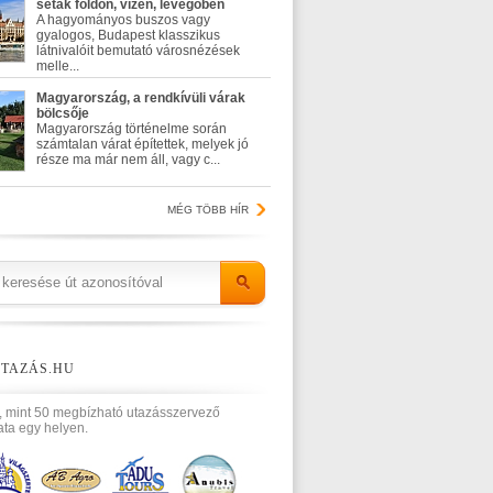
séták földön, vízen, levegőben
A hagyományos buszos vagy
gyalogos, Budapest klasszikus
látnivalóit bemutató városnézések
melle...
Magyarország, a rendkívüli várak
bölcsője
Magyarország történelme során
számtalan várat építettek, melyek jó
része ma már nem áll, vagy c...
MÉG TÖBB HÍR
TAZÁS.HU
, mint 50 megbízható utazásszervező
ata egy helyen.