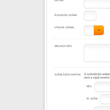
DÁTUM:
ÉJSZAKÁK SZÁMA:
UTASOK SZÁMA:
MEGJEGYZÉS:
A számlázási adatok
SZÁMLÁZÁSI ADATOK:
nem a saját nevére 
NÉV:
IR. SZÁM: