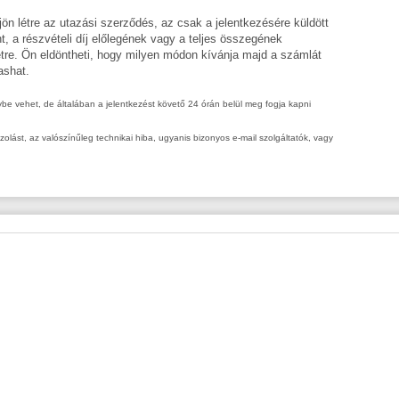
ön létre az utazási szerződés, az csak a jelentkezésére küldött
int, a részvételi díj előlegének vagy a teljes összegének
étre. Ön eldöntheti, hogy milyen módon kívánja majd a számlát
ashat.
nybe vehet, de általában a jelentkezést követő 24 órán belül meg fogja kapni
ást, az valószínűleg technikai hiba, ugyanis bizonyos e-mail szolgáltatók, vagy