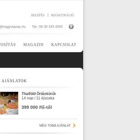
BELÉPÉS
REGISZTRÁCIÓ
o@nagyutazas.hu
Tel.: 06 30 343 4343
TOSÍTÁS
MAGAZIN
KAPCSOLAT
I AJÁNLATOK
Thaiföld Óriáskörút
14 nap / 11 éjszaka
399 000 /fő-től
MÉG TÖBB AJÁNLAT