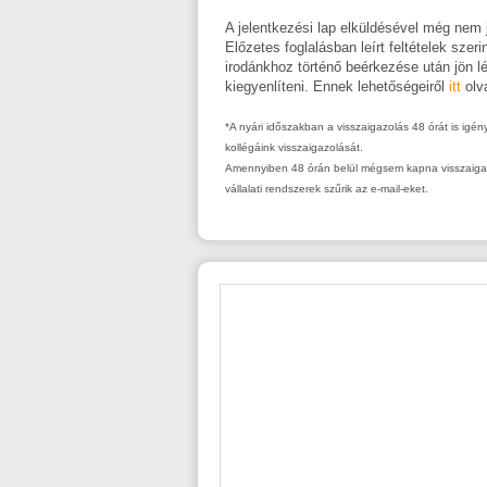
A jelentkezési lap elküldésével még nem j
Előzetes foglalásban leírt feltételek szer
irodánkhoz történő beérkezése után jön l
kiegyenlíteni. Ennek lehetőségeiről
itt
olv
*A nyári időszakban a visszaigazolás 48 órát is igé
kollégáink visszaigazolását.
Amennyiben 48 órán belül mégsem kapna visszaigazol
vállalati rendszerek szűrik az e-mail-eket.