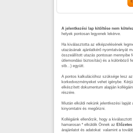
A jelentkezési lap kitöltése nem kötele
helyek pontosan legyenek lekérve.
Ha kiválasztotta az elképzelésének legme
utazásának ajánlatkérő nyomtatványát majd
összeállított utazás pontosan mennyibe fog 
útlemondási biztosítás) és a különböző fe
stb...) együtt.
A pontos kalkulációhoz szüksége lesz az
korkedvezményeket vehet igénybe. Kérjü
elkészített dokumentum alapján kollégáin
részére.
Miután elküldi nekünk jelentkezési lapjá
kinyomtatni és megőrizni.
Kollégáink ellenőrzik, hogy a kiválasztot
hamarosan * elküldik Önnek az
Előzetes 
árajánlatot és adatokat valamint a tovább