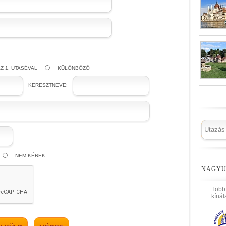
Z 1. UTASÉVAL
KÜLÖNBÖZŐ
KERESZTNEVE:
NEM KÉREK
NAGYU
Több
kínál