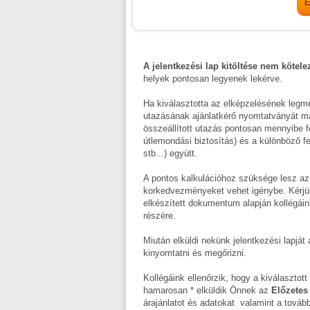
A jelentkezési lap kitöltése nem kötele
helyek pontosan legyenek lekérve.
Ha kiválasztotta az elképzelésének legme
utazásának ajánlatkérő nyomtatványát majd
összeállított utazás pontosan mennyibe fog 
útlemondási biztosítás) és a különböző fe
stb...) együtt.
A pontos kalkulációhoz szüksége lesz az
korkedvezményeket vehet igénybe. Kérjü
elkészített dokumentum alapján kollégáin
részére.
Miután elküldi nekünk jelentkezési lapjá
kinyomtatni és megőrizni.
Kollégáink ellenőrzik, hogy a kiválasztot
hamarosan * elküldik Önnek az
Előzetes 
árajánlatot és adatokat valamint a tovább