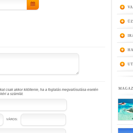
VA
Ü
IR
HA
UT
MAGAZ
at csak akkor kitöltenie, ha a foglalás megvalósulása esetén
kéri a számlát.
VÁROS: