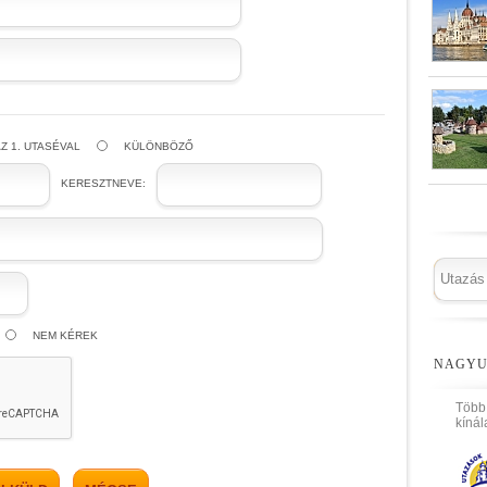
Z 1. UTASÉVAL
KÜLÖNBÖZŐ
KERESZTNEVE:
NEM KÉREK
NAGYU
Több
kínál