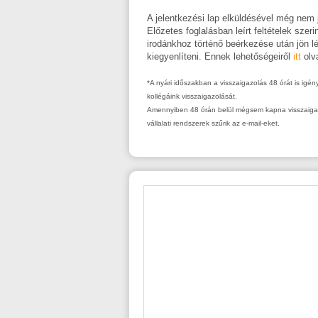
A jelentkezési lap elküldésével még nem j
Előzetes foglalásban leírt feltételek szer
irodánkhoz történő beérkezése után jön l
kiegyenlíteni. Ennek lehetőségeiről
itt
olv
*A nyári időszakban a visszaigazolás 48 órát is igé
kollégáink visszaigazolását.
Amennyiben 48 órán belül mégsem kapna visszaigazol
vállalati rendszerek szűrik az e-mail-eket.