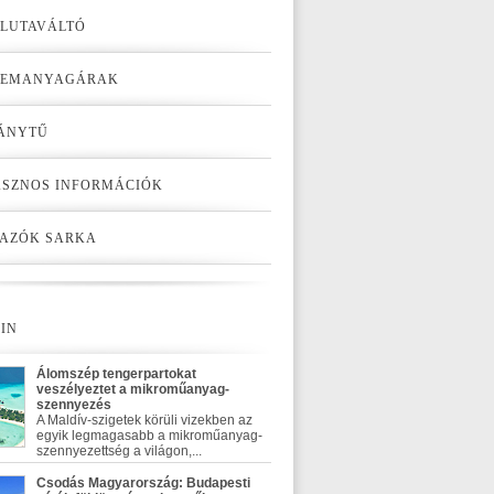
LUTAVÁLTÓ
ZEMANYAGÁRAK
ÁNYTŰ
SZNOS INFORMÁCIÓK
AZÓK SARKA
IN
Álomszép tengerpartokat
veszélyeztet a mikroműanyag-
szennyezés
A Maldív-szigetek körüli vizekben az
egyik legmagasabb a mikroműanyag-
szennyezettség a világon,...
Csodás Magyarország: Budapesti