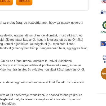
ELKÜLD
MÉGSE
zi az elutazásra
, de biztosítja arról, hogy az utasok nevére a
gfelelőbb utazási dátumot és célállomást, most elkészítheti
 tájékoztatást kap arról, hogy a kiválasztott és az Ön által
kerülni a járulékos költségekkel (pl. repülőtéri illeték,
lárakkal (amennyiben kéri pl. tengerrenéző felár, egyágyas felár,
 Ön és az Önnel utazók adataira is, mivel különböző
k, hogy a szükséges adatokat pontosan adja meg, mivel az
k pontos árajánlatot és előzetes foglalást készítenek az Önök
t a rendszer egy automatikus választ küld Önnek. Ezt célszerű
t útra az út szervezője rendelkezik-e szabad férőhelyekkel és
foglalást
mely tartalmazza majd az útra vonatkozó pontos
i teendőket.