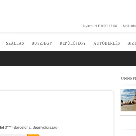
Nyitva: H-P 9:00-17:00
Mail:
inf
SZÁLLÁS
BUSZJEGY
REPÜLŐJEGY
AUTÓBÉRLÉS
BIZ
ÜNNEP
el 3*** (Barcelona, Spanyolország)