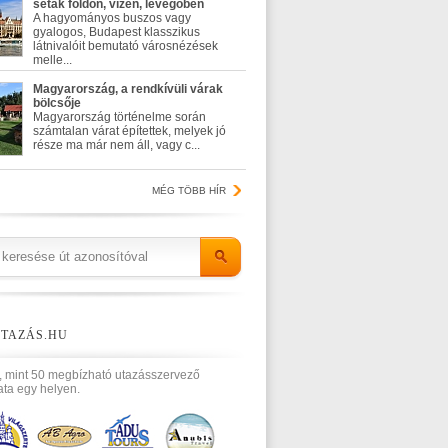
séták földön, vízen, levegőben
A hagyományos buszos vagy
gyalogos, Budapest klasszikus
látnivalóit bemutató városnézések
melle...
Magyarország, a rendkívüli várak
bölcsője
Magyarország történelme során
számtalan várat építettek, melyek jó
része ma már nem áll, vagy c...
MÉG TÖBB HÍR
TAZÁS.HU
, mint 50 megbízható utazásszervező
ata egy helyen.