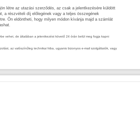
ön létre az utazási szerződés, az csak a jelentkezésére küldött
int, a részvételi díj előlegének vagy a teljes összegének
étre. Ön eldöntheti, hogy milyen módon kívánja majd a számlát
ashat.
nybe vehet, de általában a jelentkezést követő 24 órán belül meg fogja kapni
ást, az valószínűleg technikai hiba, ugyanis bizonyos e-mail szolgáltatók, vagy