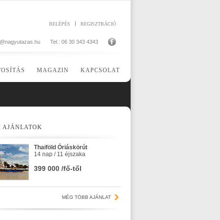
BELÉPÉS
REGISZTRÁCIÓ
o@nagyutazas.hu
Tel.: 06 30 343 4343
TOSÍTÁS
MAGAZIN
KAPCSOLAT
I AJÁNLATOK
Thaiföld Óriáskörút
14 nap / 11 éjszaka
399 000 /fő-től
MÉG TÖBB AJÁNLAT