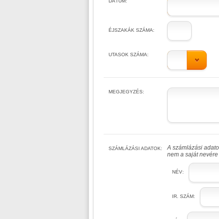
DÁTUM:
ÉJSZAKÁK SZÁMA:
UTASOK SZÁMA:
MEGJEGYZÉS:
A számlázási adatok
SZÁMLÁZÁSI ADATOK:
nem a saját nevére 
NÉV:
IR. SZÁM: