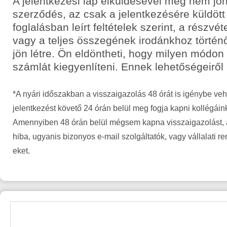
A jelentkezési lap elküldésével még nem jön
szerződés, az csak a jelentkezésére küldött
foglalásban leírt feltételek szerint, a részvét
vagy a teljes összegének irodánkhoz történ
jön létre. Ön eldöntheti, hogy milyen módon
számlát kiegyenlíteni. Ennek lehetőségeiről
*A nyári időszakban a visszaigazolás 48 órát is igénybe veh
jelentkezést követő 24 órán belül meg fogja kapni kollégáin
Amennyiben 48 órán belül mégsem kapna visszaigazolást, a
hiba, ugyanis bizonyos e-mail szolgáltatók, vagy vállalati r
eket.