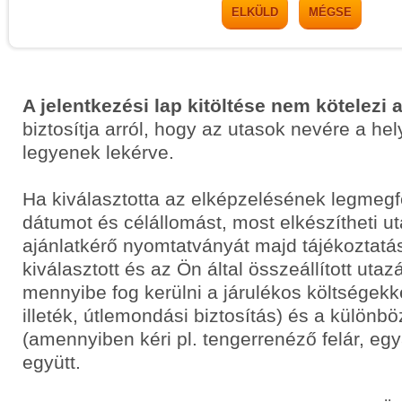
ELKÜLD
MÉGSE
A jelentkezési lap kitöltése nem kötelezi 
biztosítja arról, hogy az utasok nevére a he
legyenek lekérve.
Ha kiválasztotta az elképzelésének legmegf
dátumot és célállomást, most elkészítheti 
ajánlatkérő nyomtatványát majd tájékoztatás
kiválasztott és az Ön által összeállított uta
mennyibe fog kerülni a járulékos költségekkel
illeték, útlemondási biztosítás) és a különbö
(amennyiben kéri pl. tengerrenéző felár, egyá
együtt.