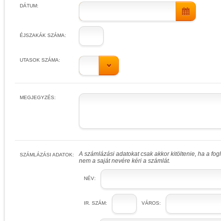
DÁTUM:
ÉJSZAKÁK SZÁMA:
UTASOK SZÁMA:
MEGJEGYZÉS:
A számlázási adatokat csak akkor kitöltenie, ha a fo
SZÁMLÁZÁSI ADATOK:
nem a saját nevére kéri a számlát.
NÉV:
IR. SZÁM:
VÁROS: