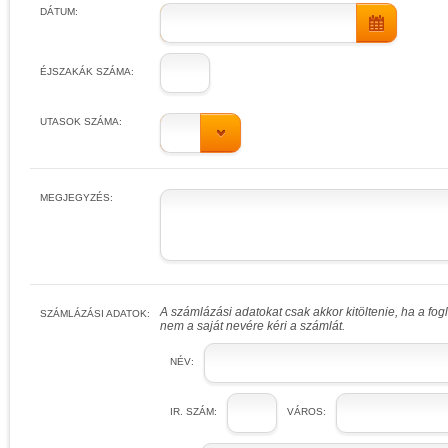
DÁTUM:
ÉJSZAKÁK SZÁMA:
UTASOK SZÁMA:
MEGJEGYZÉS:
A számlázási adatokat csak akkor kitöltenie, ha a fo
SZÁMLÁZÁSI ADATOK:
nem a saját nevére kéri a számlát.
NÉV:
IR. SZÁM:
VÁROS: