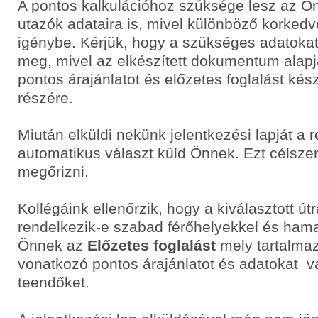
A pontos kalkulációhoz szüksége lesz az Ö
utazók adataira is, mivel különböző korke
igénybe. Kérjük, hogy a szükséges adatoka
meg, mivel az elkészített dokumentum alapj
pontos árajánlatot és előzetes foglalást ké
részére.
Miután elküldi nekünk jelentkezési lapját a 
automatikus választ küld Önnek. Ezt célsze
megőrizni.
Kollégáink ellenőrzik, hogy a kiválasztott út
rendelkezik-e szabad férőhelyekkel és hama
Önnek az
Előzetes foglalást
mely tartalmaz
vonatkozó pontos árajánlatot és adatokat v
teendőket.