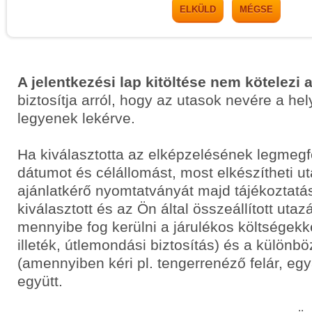
ELKÜLD
MÉGSE
A jelentkezési lap kitöltése nem kötelezi 
biztosítja arról, hogy az utasok nevére a he
legyenek lekérve.
Ha kiválasztotta az elképzelésének legmegf
dátumot és célállomást, most elkészítheti 
ajánlatkérő nyomtatványát majd tájékoztatás
kiválasztott és az Ön által összeállított uta
mennyibe fog kerülni a járulékos költségekkel
illeték, útlemondási biztosítás) és a különbö
(amennyiben kéri pl. tengerrenéző felár, egyá
együtt.