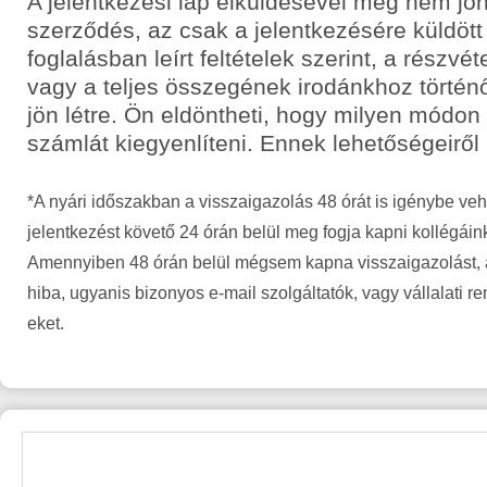
A jelentkezési lap elküldésével még nem jön
szerződés, az csak a jelentkezésére küldött
foglalásban leírt feltételek szerint, a részvét
vagy a teljes összegének irodánkhoz történ
jön létre. Ön eldöntheti, hogy milyen módon
számlát kiegyenlíteni. Ennek lehetőségeiről
*A nyári időszakban a visszaigazolás 48 órát is igénybe veh
jelentkezést követő 24 órán belül meg fogja kapni kollégáin
Amennyiben 48 órán belül mégsem kapna visszaigazolást, a
hiba, ugyanis bizonyos e-mail szolgáltatók, vagy vállalati r
eket.