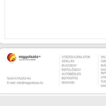
UTAZÁSI AJÁNLATOK
VA
SZÁLLÁS
ÜZ
BUSZJEGY
IR
REPÜLŐJEGY
HA
IN
AUTÓBÉRLÉS
UT
BIZTOSÍTÁS
NAGYUTAZÁS.HU
TU
MAGAZIN
E-mail:
info@nagyutazas.hu
KA