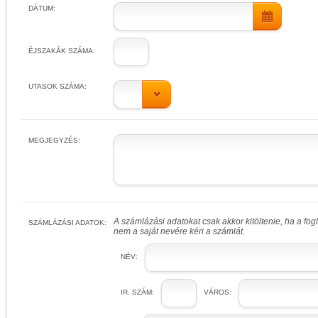
DÁTUM:
ÉJSZAKÁK SZÁMA:
UTASOK SZÁMA:
MEGJEGYZÉS:
A számlázási adatokat csak akkor kitöltenie, ha a fo
SZÁMLÁZÁSI ADATOK:
nem a saját nevére kéri a számlát.
NÉV:
IR. SZÁM:
VÁROS: