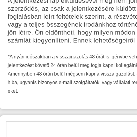
A jelentkezési lap elküldésével még nem jön
szerződés, az csak a jelentkezésére küldött
foglalásban leírt feltételek szerint, a részvét
vagy a teljes összegének irodánkhoz történ
jön létre. Ön eldöntheti, hogy milyen módon
számlát kiegyenlíteni. Ennek lehetőségeiről
*A nyári időszakban a visszaigazolás 48 órát is igénybe veh
jelentkezést követő 24 órán belül meg fogja kapni kollégáin
Amennyiben 48 órán belül mégsem kapna visszaigazolást, a
hiba, ugyanis bizonyos e-mail szolgáltatók, vagy vállalati r
eket.