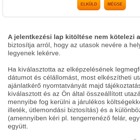
ELKÜLD
MÉGSE
A jelentkezési lap kitöltése nem kötelezi 
biztosítja arról, hogy az utasok nevére a he
legyenek lekérve.
Ha kiválasztotta az elképzelésének legmegf
dátumot és célállomást, most elkészítheti 
ajánlatkérő nyomtatványát majd tájékoztatás
kiválasztott és az Ön által összeállított uta
mennyibe fog kerülni a járulékos költségekkel
illeték, útlemondási biztosítás) és a különbö
(amennyiben kéri pl. tengerrenéző felár, egyá
együtt.