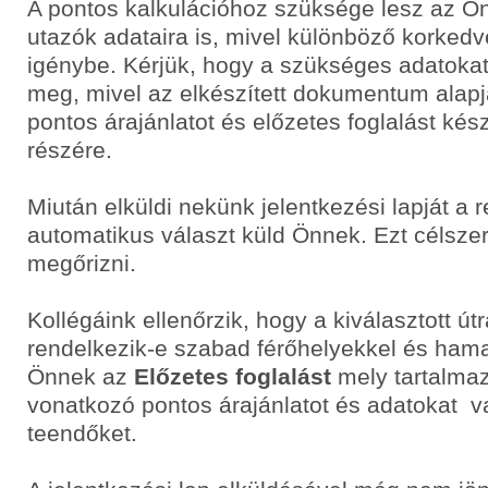
A pontos kalkulációhoz szüksége lesz az Ö
utazók adataira is, mivel különböző korke
igénybe. Kérjük, hogy a szükséges adatoka
meg, mivel az elkészített dokumentum alapj
pontos árajánlatot és előzetes foglalást ké
részére.
Miután elküldi nekünk jelentkezési lapját a 
automatikus választ küld Önnek. Ezt célsze
megőrizni.
Kollégáink ellenőrzik, hogy a kiválasztott út
rendelkezik-e szabad férőhelyekkel és hama
Önnek az
Előzetes foglalást
mely tartalmaz
vonatkozó pontos árajánlatot és adatokat v
teendőket.