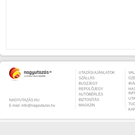
UTAZÁSI AJÁNLATOK
VA
SZÁLLÁS
ÜZ
BUSZJEGY
IR
REPÜLŐJEGY
HA
IN
AUTÓBÉRLÉS
UT
BIZTOSÍTÁS
NAGYUTAZÁS.HU
TU
MAGAZIN
E-mail:
info@nagyutazas.hu
KA