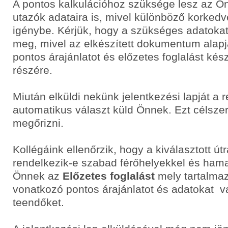
A pontos kalkulációhoz szüksége lesz az Ö
utazók adataira is, mivel különböző korke
igénybe. Kérjük, hogy a szükséges adatoka
meg, mivel az elkészített dokumentum alapj
pontos árajánlatot és előzetes foglalást ké
részére.
Miután elküldi nekünk jelentkezési lapját a 
automatikus választ küld Önnek. Ezt célsze
megőrizni.
Kollégáink ellenőrzik, hogy a kiválasztott út
rendelkezik-e szabad férőhelyekkel és hama
Önnek az
Előzetes foglalást
mely tartalmaz
vonatkozó pontos árajánlatot és adatokat v
teendőket.