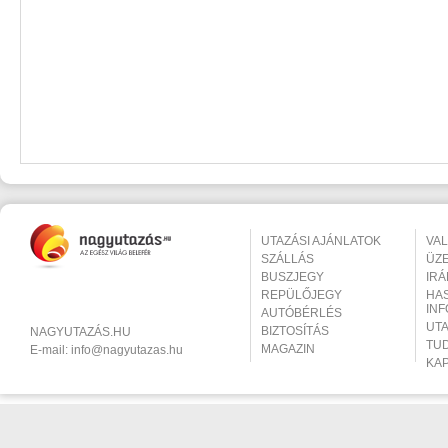
UTAZÁSI AJÁNLATOK
VA
SZÁLLÁS
ÜZ
BUSZJEGY
IR
REPÜLŐJEGY
HA
IN
AUTÓBÉRLÉS
UT
BIZTOSÍTÁS
NAGYUTAZÁS.HU
TU
MAGAZIN
E-mail:
info@nagyutazas.hu
KA