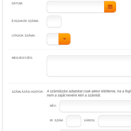
DÁTUM:
ÉJSZAKÁK SZÁMA:
UTASOK SZÁMA:
MEGJEGYZÉS:
A számlázási adatokat csak akkor kitöltenie, ha a fo
SZÁMLÁZÁSI ADATOK:
nem a saját nevére kéri a számlát.
NÉV:
IR. SZÁM:
VÁROS: