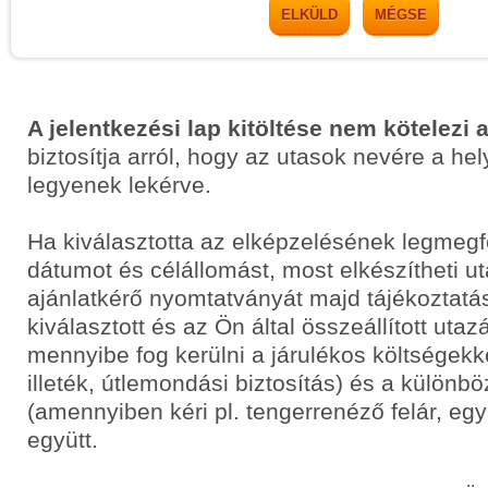
ELKÜLD
MÉGSE
A jelentkezési lap kitöltése nem kötelezi 
biztosítja arról, hogy az utasok nevére a he
legyenek lekérve.
Ha kiválasztotta az elképzelésének legmegf
dátumot és célállomást, most elkészítheti 
ajánlatkérő nyomtatványát majd tájékoztatás
kiválasztott és az Ön által összeállított uta
mennyibe fog kerülni a járulékos költségekkel
illeték, útlemondási biztosítás) és a különbö
(amennyiben kéri pl. tengerrenéző felár, egyá
együtt.