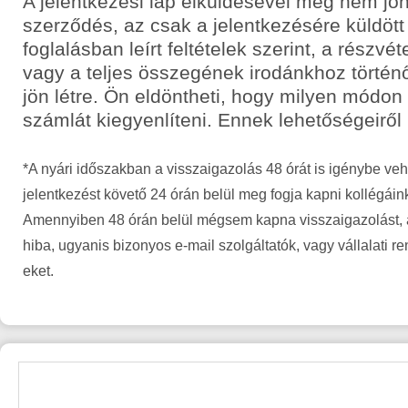
A jelentkezési lap elküldésével még nem jön
szerződés, az csak a jelentkezésére küldött
foglalásban leírt feltételek szerint, a részvét
vagy a teljes összegének irodánkhoz történ
jön létre. Ön eldöntheti, hogy milyen módon
számlát kiegyenlíteni. Ennek lehetőségeiről
*A nyári időszakban a visszaigazolás 48 órát is igénybe veh
jelentkezést követő 24 órán belül meg fogja kapni kollégáin
Amennyiben 48 órán belül mégsem kapna visszaigazolást, a
hiba, ugyanis bizonyos e-mail szolgáltatók, vagy vállalati r
eket.