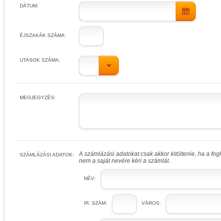
DÁTUM:
ÉJSZAKÁK SZÁMA:
UTASOK SZÁMA:
MEGJEGYZÉS:
A számlázási adatokat csak akkor kitöltenie, ha a fo
SZÁMLÁZÁSI ADATOK:
nem a saját nevére kéri a számlát.
NÉV:
IR. SZÁM:
VÁROS: