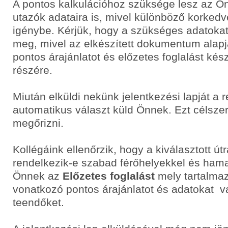
A pontos kalkulációhoz szüksége lesz az Ö
utazók adataira is, mivel különböző korke
igénybe. Kérjük, hogy a szükséges adatoka
meg, mivel az elkészített dokumentum alapj
pontos árajánlatot és előzetes foglalást ké
részére.
Miután elküldi nekünk jelentkezési lapját a 
automatikus választ küld Önnek. Ezt célsze
megőrizni.
Kollégáink ellenőrzik, hogy a kiválasztott út
rendelkezik-e szabad férőhelyekkel és hama
Önnek az
Előzetes foglalást
mely tartalmaz
vonatkozó pontos árajánlatot és adatokat v
teendőket.