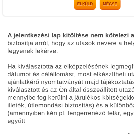
ELKÜLD
MÉGSE
A jelentkezési lap kitöltése nem kötelezi 
biztosítja arról, hogy az utasok nevére a he
legyenek lekérve.
Ha kiválasztotta az elképzelésének legmegf
dátumot és célállomást, most elkészítheti 
ajánlatkérő nyomtatványát majd tájékoztatás
kiválasztott és az Ön által összeállított uta
mennyibe fog kerülni a járulékos költségekkel
illeték, útlemondási biztosítás) és a különbö
(amennyiben kéri pl. tengerrenéző felár, egyá
együtt.