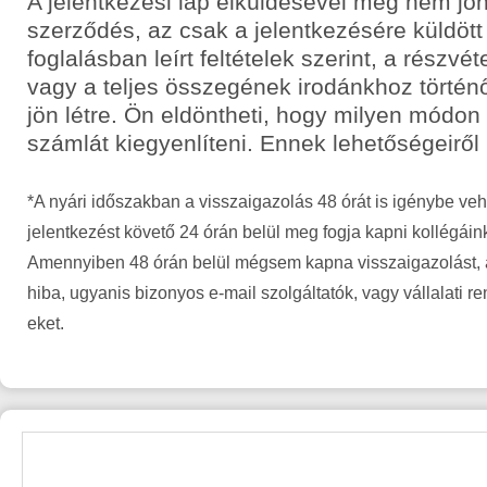
A jelentkezési lap elküldésével még nem jön
szerződés, az csak a jelentkezésére küldött
foglalásban leírt feltételek szerint, a részvét
vagy a teljes összegének irodánkhoz történ
jön létre. Ön eldöntheti, hogy milyen módon
számlát kiegyenlíteni. Ennek lehetőségeiről
*A nyári időszakban a visszaigazolás 48 órát is igénybe veh
jelentkezést követő 24 órán belül meg fogja kapni kollégáin
Amennyiben 48 órán belül mégsem kapna visszaigazolást, a
hiba, ugyanis bizonyos e-mail szolgáltatók, vagy vállalati r
eket.