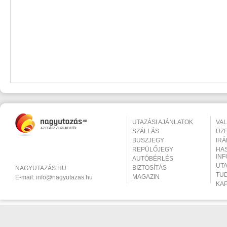
UTAZÁSI AJÁNLATOK
VA
SZÁLLÁS
ÜZ
BUSZJEGY
IR
REPÜLŐJEGY
HA
IN
AUTÓBÉRLÉS
UT
BIZTOSÍTÁS
NAGYUTAZÁS.HU
TU
MAGAZIN
E-mail:
info@nagyutazas.hu
KA