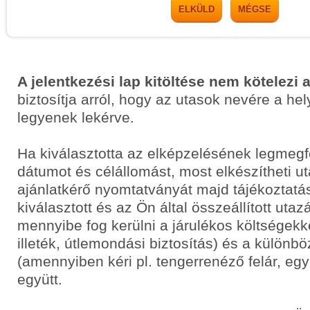
ELKÜLD
MÉGSE
A jelentkezési lap kitöltése nem kötelezi 
biztosítja arról, hogy az utasok nevére a he
legyenek lekérve.
Ha kiválasztotta az elképzelésének legmegf
dátumot és célállomást, most elkészítheti 
ajánlatkérő nyomtatványát majd tájékoztatás
kiválasztott és az Ön által összeállított uta
mennyibe fog kerülni a járulékos költségekkel
illeték, útlemondási biztosítás) és a különbö
(amennyiben kéri pl. tengerrenéző felár, egyá
együtt.