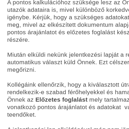
A pontos kalkulációhoz szüksége lesz az Ö
utazók adataira is, mivel különböző korke
igénybe. Kérjük, hogy a szükséges adatoka
meg, mivel az elkészített dokumentum alapj
pontos árajánlatot és előzetes foglalást ké
részére.
Miután elküldi nekünk jelentkezési lapját a 
automatikus választ küld Önnek. Ezt célsze
megőrizni.
Kollégáink ellenőrzik, hogy a kiválasztott út
rendelkezik-e szabad férőhelyekkel és hama
Önnek az
Előzetes foglalást
mely tartalmaz
vonatkozó pontos árajánlatot és adatokat v
teendőket.