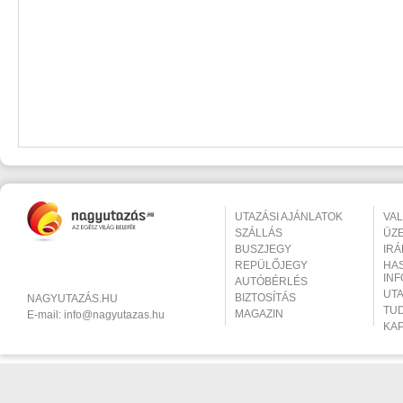
UTAZÁSI AJÁNLATOK
VA
SZÁLLÁS
ÜZ
BUSZJEGY
IR
REPÜLŐJEGY
HA
IN
AUTÓBÉRLÉS
UT
BIZTOSÍTÁS
NAGYUTAZÁS.HU
TU
MAGAZIN
E-mail:
info@nagyutazas.hu
KA