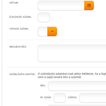
DÁTUM:
ÉJSZAKÁK SZÁMA:
UTASOK SZÁMA:
MEGJEGYZÉS:
A számlázási adatokat csak akkor kitöltenie, ha a fo
SZÁMLÁZÁSI ADATOK:
nem a saját nevére kéri a számlát.
NÉV:
IR. SZÁM:
VÁROS: