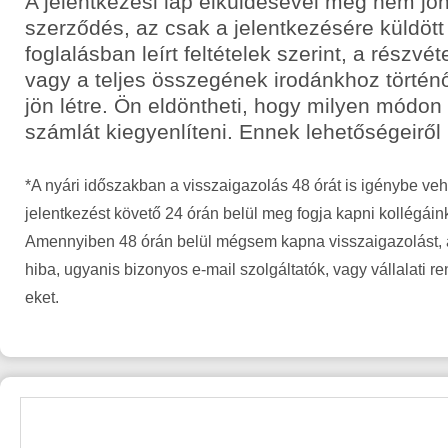
A jelentkezési lap elküldésével még nem jön
szerződés, az csak a jelentkezésére küldött
foglalásban leírt feltételek szerint, a részvét
vagy a teljes összegének irodánkhoz történ
jön létre. Ön eldöntheti, hogy milyen módon
számlát kiegyenlíteni. Ennek lehetőségeiről
*A nyári időszakban a visszaigazolás 48 órát is igénybe veh
jelentkezést követő 24 órán belül meg fogja kapni kollégáin
Amennyiben 48 órán belül mégsem kapna visszaigazolást, a
hiba, ugyanis bizonyos e-mail szolgáltatók, vagy vállalati r
eket.