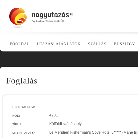
FŐOLDAL
UTAZÁSI AJÁNLATOK
SZÁLLÁS
BUSZJEGY
Foglalás
SZOLGÁLTATÁS:
4201
KÓD:
Külföldi szálláshely
TÍPUS:
Le Meridien Fisherman’s Cove Hotel 5***** (Mahé Isl
MEGNEVEZÉS: