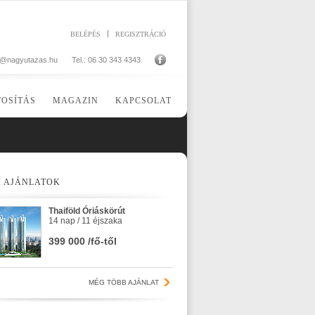
BELÉPÉS
REGISZTRÁCIÓ
o@nagyutazas.hu
Tel.: 06 30 343 4343
TOSÍTÁS
MAGAZIN
KAPCSOLAT
I AJÁNLATOK
Thaiföld Óriáskörút
14 nap / 11 éjszaka
399 000 /fő-től
MÉG TÖBB AJÁNLAT