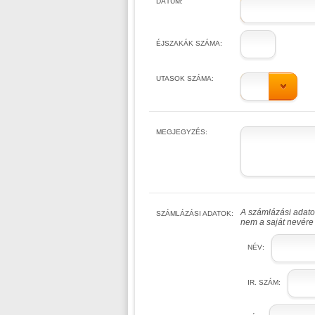
DÁTUM:
ÉJSZAKÁK SZÁMA:
UTASOK SZÁMA:
MEGJEGYZÉS:
A számlázási adatok
SZÁMLÁZÁSI ADATOK:
nem a saját nevére 
NÉV:
IR. SZÁM: