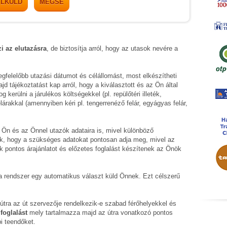
ELKÜLD
MÉGSE
zi az elutazásra
, de biztosítja arról, hogy az utasok nevére a
gfelelőbb utazási dátumot és célállomást, most elkészítheti
 tájékoztatást kap arról, hogy a kiválasztott és az Ön által
kerülni a járulékos költségekkel (pl. repülőtéri illeték,
lárakkal (amennyiben kéri pl. tengerrenéző felár, egyágyas felár,
 Ön és az Önnel utazók adataira is, mivel különböző
k, hogy a szükséges adatokat pontosan adja meg, mivel az
k pontos árajánlatot és előzetes foglalást készítenek az Önök
t a rendszer egy automatikus választ küld Önnek. Ezt célszerű
t útra az út szervezője rendelkezik-e szabad férőhelyekkel és
foglalást
mely tartalmazza majd az útra vonatkozó pontos
i teendőket.