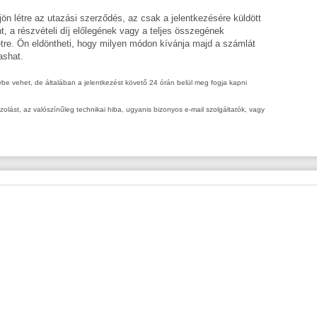
ön létre az utazási szerződés, az csak a jelentkezésére küldött
int, a részvételi díj előlegének vagy a teljes összegének
étre. Ön eldöntheti, hogy milyen módon kívánja majd a számlát
ashat.
nybe vehet, de általában a jelentkezést követő 24 órán belül meg fogja kapni
ást, az valószínűleg technikai hiba, ugyanis bizonyos e-mail szolgáltatók, vagy