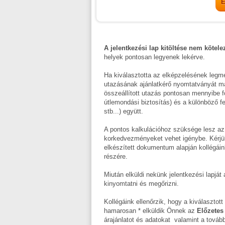
A jelentkezési lap kitöltése nem kötele
helyek pontosan legyenek lekérve.
Ha kiválasztotta az elképzelésének legme
utazásának ajánlatkérő nyomtatványát majd
összeállított utazás pontosan mennyibe fog 
útlemondási biztosítás) és a különböző fe
stb...) együtt.
A pontos kalkulációhoz szüksége lesz az
korkedvezményeket vehet igénybe. Kérjü
elkészített dokumentum alapján kollégáin
részére.
Miután elküldi nekünk jelentkezési lapjá
kinyomtatni és megőrizni.
Kollégáink ellenőrzik, hogy a kiválasztot
hamarosan * elküldik Önnek az
Előzetes 
árajánlatot és adatokat valamint a tovább