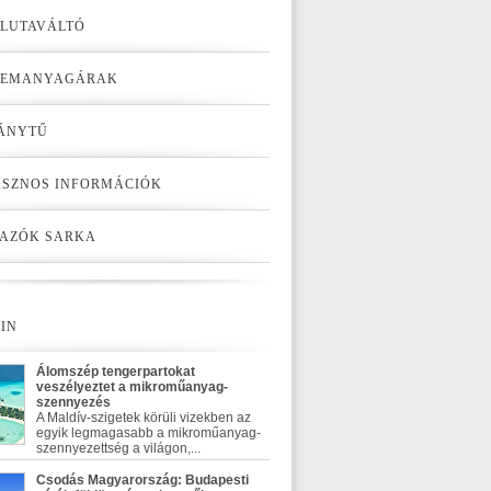
LUTAVÁLTÓ
ZEMANYAGÁRAK
ÁNYTŰ
SZNOS INFORMÁCIÓK
AZÓK SARKA
IN
Álomszép tengerpartokat
veszélyeztet a mikroműanyag-
szennyezés
A Maldív-szigetek körüli vizekben az
egyik legmagasabb a mikroműanyag-
szennyezettség a világon,...
Csodás Magyarország: Budapesti