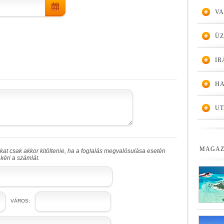
VA
Ü
IR
HA
UT
MAGAZ
at csak akkor kitöltenie, ha a foglalás megvalósulása esetén
kéri a számlát.
VÁROS: