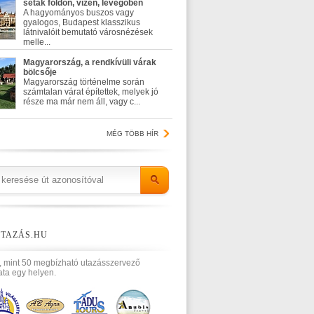
séták földön, vízen, levegőben
A hagyományos buszos vagy
gyalogos, Budapest klasszikus
látnivalóit bemutató városnézések
melle...
Magyarország, a rendkívüli várak
bölcsője
Magyarország történelme során
számtalan várat építettek, melyek jó
része ma már nem áll, vagy c...
MÉG TÖBB HÍR
TAZÁS.HU
, mint 50 megbízható utazásszervező
ata egy helyen.