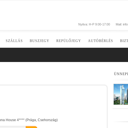
Nyitva: H-P 9:00-17:00
Mail:
inf
SZÁLLÁS
BUSZJEGY
REPÜLŐJEGY
AUTÓBÉRLÉS
BIZ
ÜNNEP
nna House 4**** (Prága, Csehország)