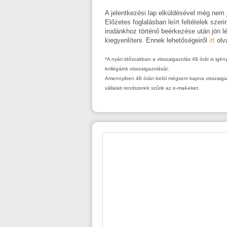
A jelentkezési lap elküldésével még nem j
Előzetes foglalásban leírt feltételek szer
irodánkhoz történő beérkezése után jön l
kiegyenlíteni. Ennek lehetőségeiről
itt
olv
*A nyári időszakban a visszaigazolás 48 órát is igé
kollégáink visszaigazolását.
Amennyiben 48 órán belül mégsem kapna visszaigazol
vállalati rendszerek szűrik az e-mail-eket.