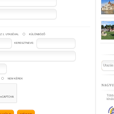
Z 1. UTASÉVAL
KÜLÖNBÖZŐ
KERESZTNEVE:
NEM KÉREK
NAGYU
Több
kínál