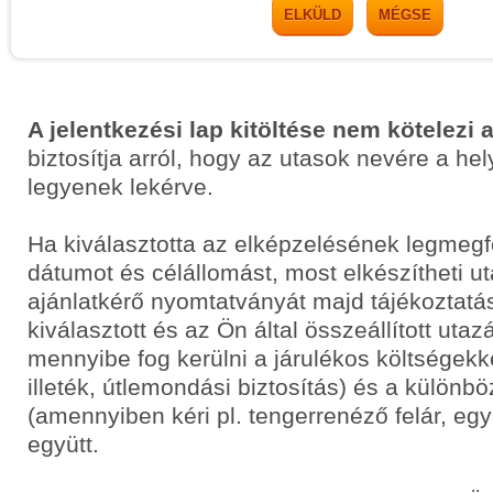
ELKÜLD
MÉGSE
A jelentkezési lap kitöltése nem kötelezi 
biztosítja arról, hogy az utasok nevére a he
legyenek lekérve.
Ha kiválasztotta az elképzelésének legmegf
dátumot és célállomást, most elkészítheti 
ajánlatkérő nyomtatványát majd tájékoztatás
kiválasztott és az Ön által összeállított uta
mennyibe fog kerülni a járulékos költségekkel
illeték, útlemondási biztosítás) és a különbö
(amennyiben kéri pl. tengerrenéző felár, egyá
együtt.