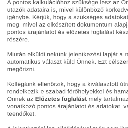
A pontos kalkulációhoz szüksége lesz az Ö
utazók adataira is, mivel különböző korke
igénybe. Kérjük, hogy a szükséges adatoka
meg, mivel az elkészített dokumentum alapj
pontos árajánlatot és előzetes foglalást ké
részére.
Miután elküldi nekünk jelentkezési lapját a 
automatikus választ küld Önnek. Ezt célsze
megőrizni.
Kollégáink ellenőrzik, hogy a kiválasztott út
rendelkezik-e szabad férőhelyekkel és hama
Önnek az
Előzetes foglalást
mely tartalmaz
vonatkozó pontos árajánlatot és adatokat v
teendőket.