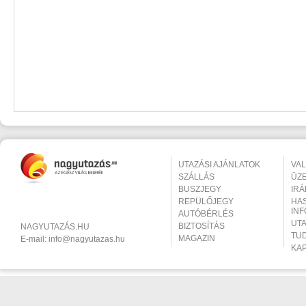
UTAZÁSI AJÁNLATOK
VA
SZÁLLÁS
ÜZ
BUSZJEGY
IR
REPÜLŐJEGY
HA
IN
AUTÓBÉRLÉS
UT
BIZTOSÍTÁS
NAGYUTAZÁS.HU
TU
MAGAZIN
E-mail:
info@nagyutazas.hu
KA