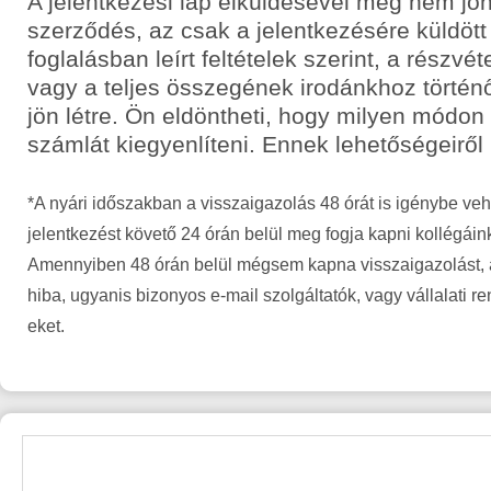
A jelentkezési lap elküldésével még nem jön
szerződés, az csak a jelentkezésére küldött
foglalásban leírt feltételek szerint, a részvét
vagy a teljes összegének irodánkhoz történ
jön létre. Ön eldöntheti, hogy milyen módon
számlát kiegyenlíteni. Ennek lehetőségeiről
*A nyári időszakban a visszaigazolás 48 órát is igénybe veh
jelentkezést követő 24 órán belül meg fogja kapni kollégáin
Amennyiben 48 órán belül mégsem kapna visszaigazolást, a
hiba, ugyanis bizonyos e-mail szolgáltatók, vagy vállalati r
eket.