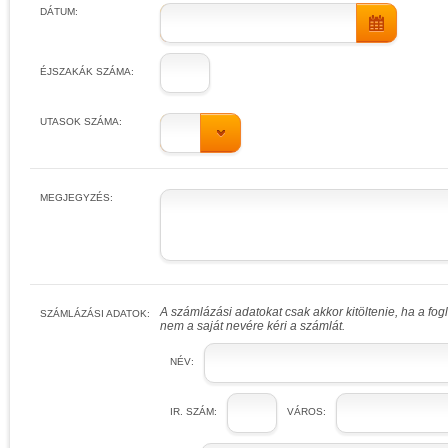
DÁTUM:
ÉJSZAKÁK SZÁMA:
UTASOK SZÁMA:
MEGJEGYZÉS:
A számlázási adatokat csak akkor kitöltenie, ha a fo
SZÁMLÁZÁSI ADATOK:
nem a saját nevére kéri a számlát.
NÉV:
IR. SZÁM:
VÁROS: