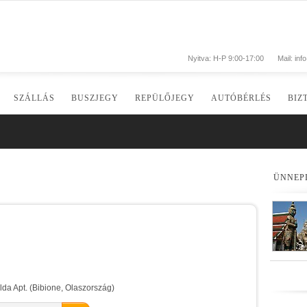
Nyitva: H-P 9:00-17:00
Mail:
inf
SZÁLLÁS
BUSZJEGY
REPÜLŐJEGY
AUTÓBÉRLÉS
BIZ
ÜNNEP
a Apt. (Bibione, Olaszország)