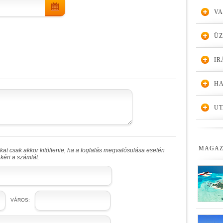
VA
Ü
IR
HA
UT
MAGAZ
at csak akkor kitöltenie, ha a foglalás megvalósulása esetén
kéri a számlát.
VÁROS: