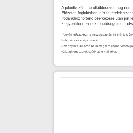
A jelentkezési lap elküldésével még nem j
Előzetes foglalásban leírt feltételek szer
irodánkhoz történő beérkezése után jön l
kiegyenlíteni. Ennek lehetőségeiről
itt
olv
*A nyári időszakban a visszaigazolás 48 órát is igé
kollégáink visszaigazolását.
Amennyiben 48 órán belül mégsem kapna visszaigazol
vállalati rendszerek szűrik az e-mail-eket.