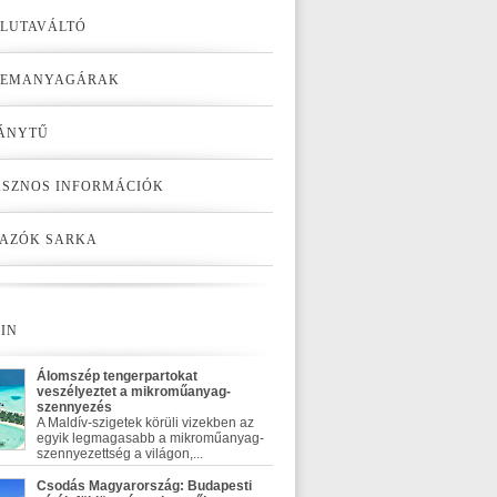
LUTAVÁLTÓ
ZEMANYAGÁRAK
ÁNYTŰ
SZNOS INFORMÁCIÓK
AZÓK SARKA
IN
Álomszép tengerpartokat
veszélyeztet a mikroműanyag-
szennyezés
A Maldív-szigetek körüli vizekben az
egyik legmagasabb a mikroműanyag-
szennyezettség a világon,...
Csodás Magyarország: Budapesti