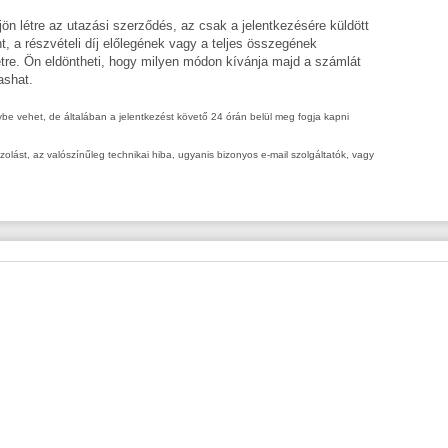
ön létre az utazási szerződés, az csak a jelentkezésére küldött
int, a részvételi díj előlegének vagy a teljes összegének
étre. Ön eldöntheti, hogy milyen módon kívánja majd a számlát
ashat.
nybe vehet, de általában a jelentkezést követő 24 órán belül meg fogja kapni
ást, az valószínűleg technikai hiba, ugyanis bizonyos e-mail szolgáltatók, vagy