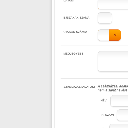
DÁTUM:
ÉJSZAKÁK SZÁMA:
UTASOK SZÁMA:
MEGJEGYZÉS:
A számlázási adatok
SZÁMLÁZÁSI ADATOK:
nem a saját nevére 
NÉV:
IR. SZÁM: