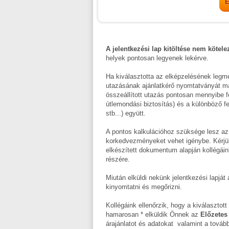
A jelentkezési lap kitöltése nem kötele
helyek pontosan legyenek lekérve.
Ha kiválasztotta az elképzelésének legme
utazásának ajánlatkérő nyomtatványát majd
összeállított utazás pontosan mennyibe fog 
útlemondási biztosítás) és a különböző fe
stb...) együtt.
A pontos kalkulációhoz szüksége lesz az
korkedvezményeket vehet igénybe. Kérjü
elkészített dokumentum alapján kollégáin
részére.
Miután elküldi nekünk jelentkezési lapjá
kinyomtatni és megőrizni.
Kollégáink ellenőrzik, hogy a kiválasztot
hamarosan * elküldik Önnek az
Előzetes 
árajánlatot és adatokat valamint a tovább