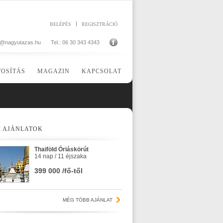
BELÉPÉS
REGISZTRÁCIÓ
o@nagyutazas.hu
Tel.: 06 30 343 4343
TOSÍTÁS
MAGAZIN
KAPCSOLAT
I AJÁNLATOK
Thaiföld Óriáskörút
14 nap / 11 éjszaka
399 000 /fő-től
MÉG TÖBB AJÁNLAT