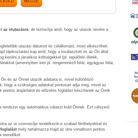
ELKÜLD
MÉGSE
zi az elutazásra
, de biztosítja arról, hogy az utasok nevére a
gfelelőbb utazási dátumot és célállomást, most elkészítheti
 tájékoztatást kap arról, hogy a kiválasztott és az Ön által
kerülni a járulékos költségekkel (pl. repülőtéri illeték,
lárakkal (amennyiben kéri pl. tengerrenéző felár, egyágyas felár,
 Ön és az Önnel utazók adataira is, mivel különböző
k, hogy a szükséges adatokat pontosan adja meg, mivel az
k pontos árajánlatot és előzetes foglalást készítenek az Önök
t a rendszer egy automatikus választ küld Önnek. Ezt célszerű
t útra az út szervezője rendelkezik-e szabad férőhelyekkel és
foglalást
mely tartalmazza majd az útra vonatkozó pontos
i teendőket.