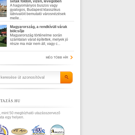
séták földön, vízen, levegőben
A hagyományos buszos vagy
gyalogos, Budapest klasszikus
látnivalóit bemutató városnézések
melle...
Magyarország, a rendkívüli várak
bölcsője
Magyarország történelme során
számtalan várat építettek, melyek jó
része ma már nem áll, vagy c...
MÉG TÖBB HÍR
TAZÁS.HU
, mint 50 megbízható utazásszervező
ata egy helyen.