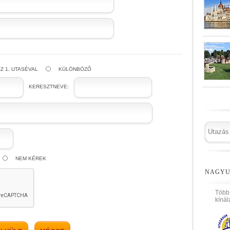
Z 1. UTASÉVAL
KÜLÖNBÖZŐ
KERESZTNEVE:
NEM KÉREK
NAGYU
Több
kínál