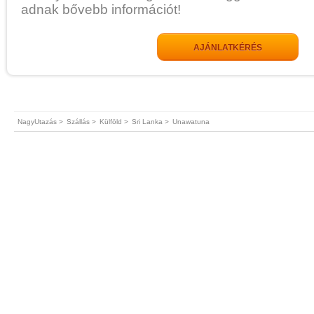
adnak bővebb információt!
AJÁNLATKÉRÉS
NagyUtazás >
Szállás >
Külföld >
Sri Lanka >
Unawatuna