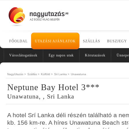
FŐOLDAL
UTAZÁSI AJÁNLATOK
SZÁLLÁS
BUSZJEGY
Városlátogatások
Egy napos utak
Körutazások
Ünnepe
NagyUtazás >
Szállás >
Külföld >
Sri Lanka >
Unawatuna
Neptune Bay Hotel 3***
Unawatuna, , Sri Lanka
A hotel Srí Lanka déli részén található a nem
kb. 156 km-re. A híres Unawatuna Beach st