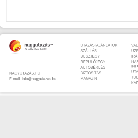
UTAZÁSI AJÁNLATOK
VA
SZÁLLÁS
ÜZ
BUSZJEGY
IR
REPÜLŐJEGY
HA
IN
AUTÓBÉRLÉS
UT
BIZTOSÍTÁS
NAGYUTAZÁS.HU
TU
MAGAZIN
E-mail:
info@nagyutazas.hu
KA