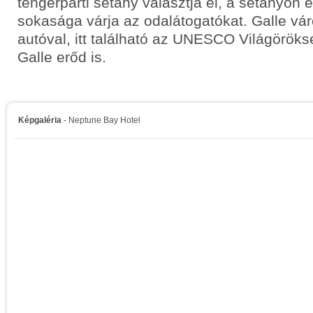
tengerparti sétány választja el, a sétányon 
sokasága várja az odalátogatókat. Galle vá
autóval, itt található az UNESCO Világörök
Galle erőd is.
Képgaléria
- Neptune Bay Hotel