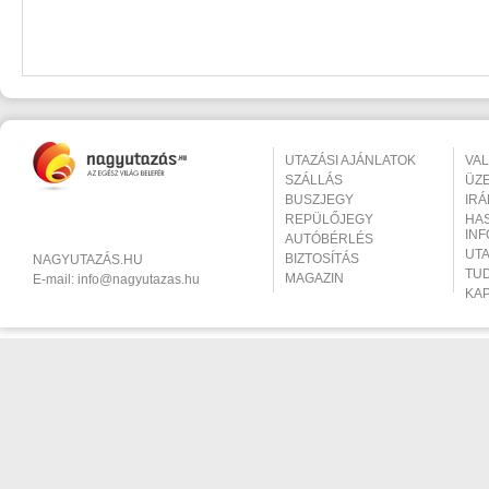
UTAZÁSI AJÁNLATOK
VA
SZÁLLÁS
ÜZ
BUSZJEGY
IR
REPÜLŐJEGY
HA
IN
AUTÓBÉRLÉS
UT
BIZTOSÍTÁS
NAGYUTAZÁS.HU
TU
MAGAZIN
E-mail:
info@nagyutazas.hu
KA