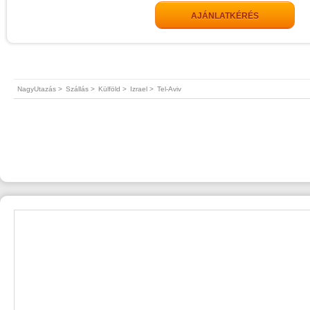
AJÁNLATKÉRÉS
NagyUtazás >
Szállás >
Külföld >
Izrael >
Tel-Aviv