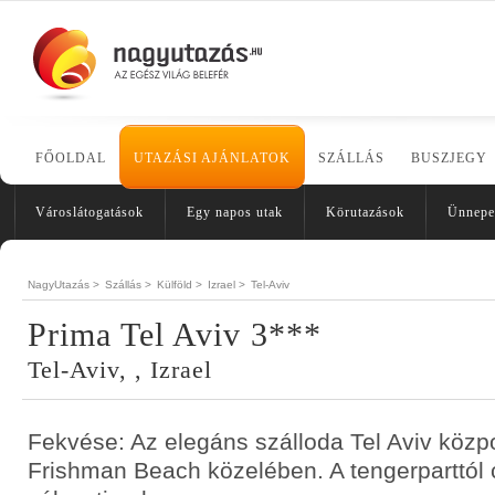
FŐOLDAL
UTAZÁSI AJÁNLATOK
SZÁLLÁS
BUSZJEGY
Városlátogatások
Egy napos utak
Körutazások
Ünnepe
NagyUtazás >
Szállás >
Külföld >
Izrael >
Tel-Aviv
Prima Tel Aviv 3***
Tel-Aviv, , Izrael
Fekvése: Az elegáns szálloda Tel Aviv közpo
Frishman Beach közelében. A tengerparttól c