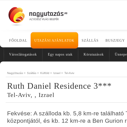
FŐOLDAL
UTAZÁSI AJÁNLATOK
SZÁLLÁS
BUSZJEGY
Városlátogatások
Egy napos utak
Körutazások
Ünnepe
NagyUtazás >
Szállás >
Külföld >
Izrael >
Tel-Aviv
Ruth Daniel Residence 3***
Tel-Aviv, , Izrael
Fekvése: A szálloda kb. 5,8 km-re található 
központjától, és kb. 12 km-re a Ben Gurion r