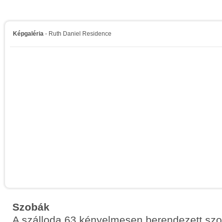
Képgaléria
- Ruth Daniel Residence
Szobák
A szálloda 63 kényelmesen berendezett szo