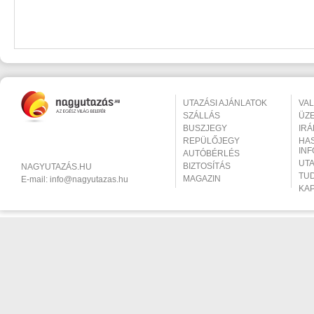
UTAZÁSI AJÁNLATOK
VA
SZÁLLÁS
ÜZ
BUSZJEGY
IR
REPÜLŐJEGY
HA
IN
AUTÓBÉRLÉS
UT
BIZTOSÍTÁS
NAGYUTAZÁS.HU
TU
MAGAZIN
E-mail:
info@nagyutazas.hu
KA