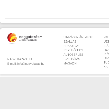
UTAZÁSI AJÁNLATOK
VA
SZÁLLÁS
ÜZ
BUSZJEGY
IR
REPÜLŐJEGY
HA
IN
AUTÓBÉRLÉS
UT
BIZTOSÍTÁS
NAGYUTAZÁS.HU
TU
MAGAZIN
E-mail:
info@nagyutazas.hu
KA