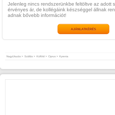
Jelenleg nincs rendszerünkbe feltöltve az adott 
érvényes ár, de kollégáink készséggel állnak re
adnak bővebb információt!
AJÁNLATKÉRÉS
NagyUtazás >
Szállás >
Külföld >
Ciprus >
Kyrenia