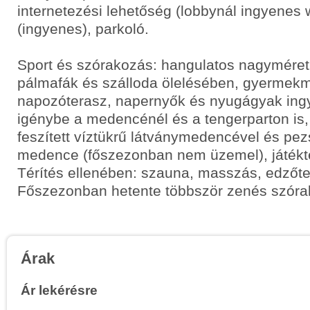
internetezési lehetőség (lobbynál ingyenes w
(ingyenes), parkoló.
Sport és szórakozás: hangulatos nagymér
pálmafák és szálloda ölelésében, gyermek
napozóterasz, napernyők és nyugágyak in
igénybe a medencénél és a tengerparton is, 
feszített víztükrű látványmedencével és pez
medence (főszezonban nem üzemel), játékte
Térítés ellenében: szauna, masszás, edzőte
Főszezonban hetente többször zenés szórak
Árak
Ár lekérésre