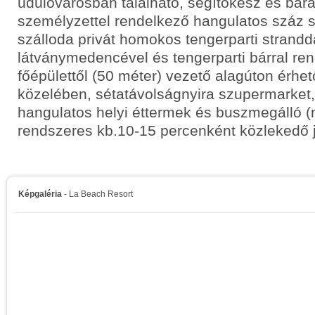
üdülővárosban található, segítőkész és bar
személyzettel rendelkező hangulatos száz s
szálloda privát homokos tengerparti strandd
látványmedencével és tengerparti bárral ren
főépülettől (50 méter) vezető alagúton érhető
közelében, sétatávolságnyira szupermarket,
hangulatos helyi éttermek és buszmegálló 
rendszeres kb.10-15 percenként közlekedő já
Képgaléria
- La Beach Resort