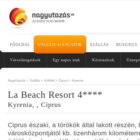
FŐOLDAL
UTAZÁSI AJÁNLATOK
SZÁLLÁS
BUSZJEGY
Városlátogatások
Egy napos utak
Körutazások
Ünnepe
NagyUtazás >
Szállás >
Külföld >
Ciprus >
Kyrenia
La Beach Resort 4****
Kyrenia, , Ciprus
Ciprus északi, a törökök által lakott részén,
városközpontjától kb. tizenhárom kilométerr