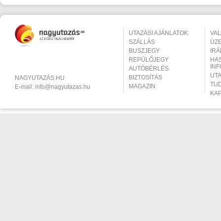
UTAZÁSI AJÁNLATOK
VA
SZÁLLÁS
ÜZ
BUSZJEGY
IR
REPÜLŐJEGY
HA
IN
AUTÓBÉRLÉS
UT
BIZTOSÍTÁS
NAGYUTAZÁS.HU
TU
MAGAZIN
E-mail:
info@nagyutazas.hu
KA