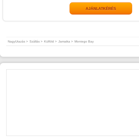
AJÁNLATKÉRÉS
NagyUtazás >
Szállás >
Külföld >
Jamaika >
Montego Bay