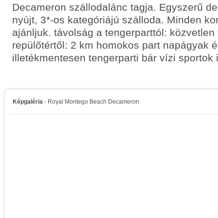
Decameron szállodalánc tagja. Egyszerű de 
nyújt, 3*-os kategóriájú szálloda. Minden k
ajánljuk. távolság a tengerparttól: közvetlen
repülőtértől: 2 km homokos part napágyak 
illetékmentesen tengerparti bár vízi sportok i
Képgaléria
- Royal Montego Beach Decameron