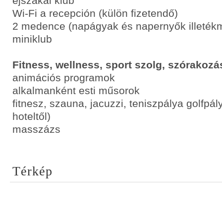
éjszakai klub
Wi-Fi a recepción (külön fizetendő)
2 medence (napágyak és napernyők illeték
miniklub
Fitness, wellness, sport szolg, szórakozá
animációs programok
alkalmanként esti műsorok
fitnesz, szauna, jacuzzi, teniszpálya golfpál
hoteltől)
masszázs
Térkép