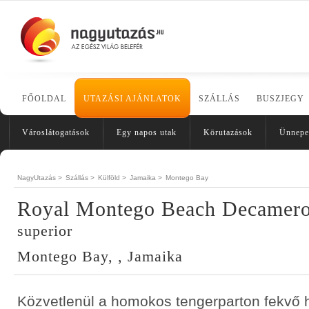
FŐOLDAL
UTAZÁSI AJÁNLATOK
SZÁLLÁS
BUSZJEGY
Városlátogatások
Egy napos utak
Körutazások
Ünnepe
NagyUtazás >
Szállás >
Külföld >
Jamaika >
Montego Bay
Royal Montego Beach Decamer
superior
Montego Bay, , Jamaika
Közvetlenül a homokos tengerparton fekvő h