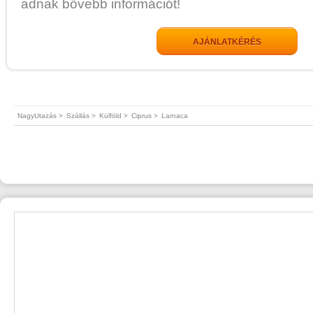
adnak bővebb információt!
AJÁNLATKÉRÉS
NagyUtazás >
Szállás >
Külföld >
Ciprus >
Larnaca