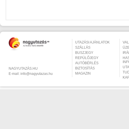
UTAZÁSI AJÁNLATOK
VA
SZÁLLÁS
ÜZ
BUSZJEGY
IR
REPÜLŐJEGY
HA
IN
AUTÓBÉRLÉS
UT
BIZTOSÍTÁS
NAGYUTAZÁS.HU
TU
MAGAZIN
E-mail:
info@nagyutazas.hu
KA