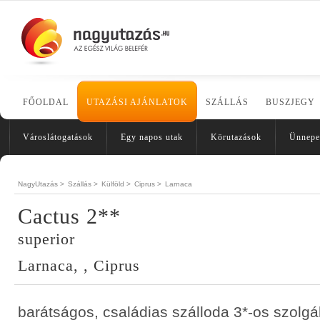
FŐOLDAL
UTAZÁSI AJÁNLATOK
SZÁLLÁS
BUSZJEGY
Városlátogatások
Egy napos utak
Körutazások
Ünnepe
NagyUtazás >
Szállás >
Külföld >
Ciprus >
Larnaca
Cactus 2**
superior
Larnaca, , Ciprus
barátságos, családias szálloda 3*-os szolgá