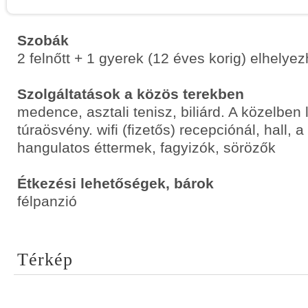
Szobák
2 felnőtt + 1 gyerek (12 éves korig) elhelye
Szolgáltatások a közös terekben
medence, asztali tenisz, biliárd. A közelben 
túraösvény. wifi (fizetős) recepciónál, hall, 
hangulatos éttermek, fagyizók, sörözők
Étkezési lehetőségek, bárok
félpanzió
Térkép