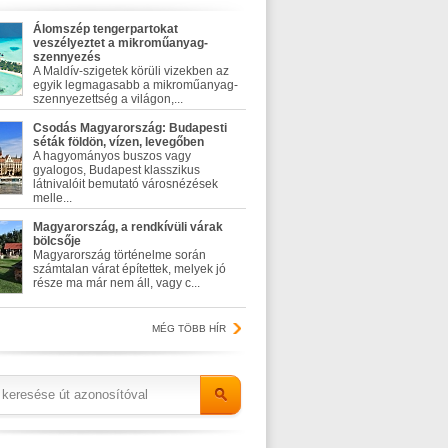
Álomszép tengerpartokat
veszélyeztet a mikroműanyag-
szennyezés
A Maldív-szigetek körüli vizekben az
egyik legmagasabb a mikroműanyag-
szennyezettség a világon,...
Csodás Magyarország: Budapesti
séták földön, vízen, levegőben
A hagyományos buszos vagy
gyalogos, Budapest klasszikus
látnivalóit bemutató városnézések
melle...
Magyarország, a rendkívüli várak
bölcsője
Magyarország történelme során
számtalan várat építettek, melyek jó
része ma már nem áll, vagy c...
MÉG TÖBB HÍR