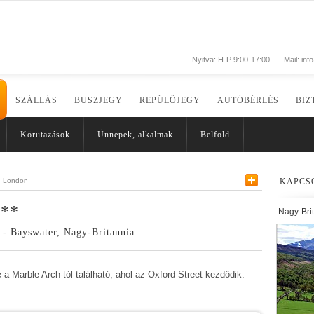
Nyitva: H-P 9:00-17:00
Mail:
inf
SZÁLLÁS
BUSZJEGY
REPÜLŐJEGY
AUTÓBÉRLÉS
BIZ
Körutazások
Ünnepek, alkalmak
Belföld
London
KAPCS
***
Nagy-Bri
- Bayswater, Nagy-Britannia
a Marble Arch-tól található, ahol az Oxford Street kezdődik.