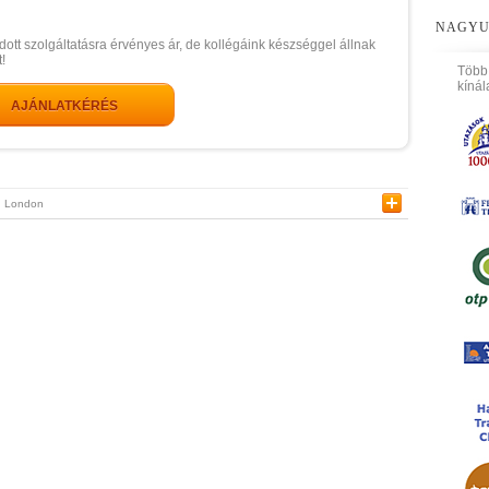
NAGYU
dott szolgáltatásra érvényes ár, de kollégáink készséggel állnak
!
Több
kínál
AJÁNLATKÉRÉS
London