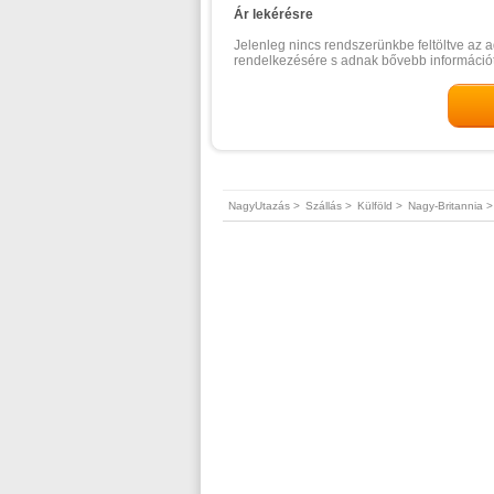
Ár lekérésre
Jelenleg nincs rendszerünkbe feltöltve az a
rendelkezésére s adnak bővebb információt
NagyUtazás >
Szállás >
Külföld >
Nagy-Britannia >