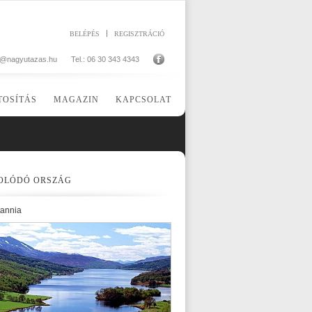
BELÉPÉS
REGISZTRÁCIÓ
o@nagyutazas.hu
Tel.: 06 30 343 4343
TOSÍTÁS
MAGAZIN
KAPCSOLAT
OLÓDÓ ORSZÁG
tannia