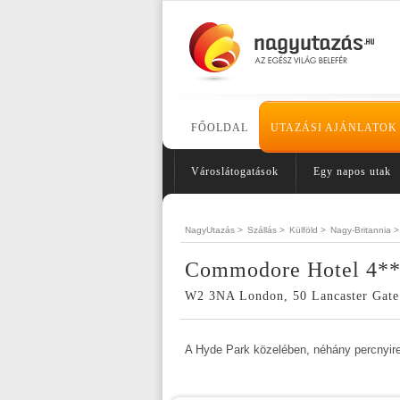
FŐOLDAL
UTAZÁSI AJÁNLATOK
Városlátogatások
Egy napos utak
NagyUtazás >
Szállás >
Külföld >
Nagy-Britannia >
Commodore Hotel 4*
W2 3NA London, 50 Lancaster Gate 
A Hyde Park közelében, néhány percnyire 