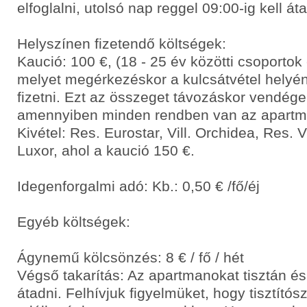
elfoglalni, utolsó nap reggel 09:00-ig kell áta
Helyszínen fizetendő költségek:
Kaució: 100 €, (18 - 25 év közötti csoporto
melyet megérkezéskor a kulcsátvétel helyén
fizetni. Ezt az összeget távozáskor vendége
amennyiben minden rendben van az apart
Kivétel: Res. Eurostar, Vill. Orchidea, Res. 
Luxor, ahol a kaució 150 €.
Idegenforgalmi adó: Kb.: 0,50 € /fő/éj
Egyéb költségek:
Ágynemű kölcsönzés: 8 € / fő / hét
Végső takarítás: Az apartmanokat tisztán és
átadni. Felhívjuk figyelmüket, hogy tisztító