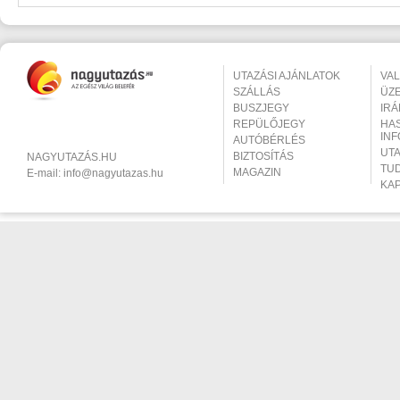
UTAZÁSI AJÁNLATOK
VA
SZÁLLÁS
ÜZ
BUSZJEGY
IR
REPÜLŐJEGY
HA
IN
AUTÓBÉRLÉS
UT
BIZTOSÍTÁS
NAGYUTAZÁS.HU
TU
MAGAZIN
E-mail:
info@nagyutazas.hu
KA