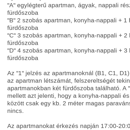
"A" egylégterű apartman, ágyak, nappali ré
fürdőszoba
"B" 2 szobás apartman, konyha-nappali + 1
fürdőszoba
"C" 3 szobás apartman, konyha-nappali + 2
fürdőszoba
"D" 4 szobás apartman, konyha-nappali + 3
fürdőszoba
Az "1" jelzés az apartmanoknál (B1, C1, D1)
az apartman létszámát, felszereltségét tekint
apartmanokban két fürdőszoba található. A "
mellett azt jelenti, hogy a konyha-nappali é
között csak egy kb. 2 méter magas paraváns
nincs.
Az apartmanokat érkezés napján 17:00-20:00