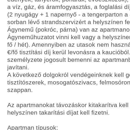
a víz, gáz, és áramfogyasztás, a foglalási dí
(2 nyugágy + 1 napernyő - a tengerparton a 4
sorban lévő strandszervizért a helyszínen felá
Ágynemű (pokróc, párna) van az apartmano
Ágyneműhuzatot vinni kell vagy a helyszínen 
fő / hét). Amennyiben az utasok nem haszn
€/fő tisztítási díj kerül levonásra a kaucióból
személyzete jogosult bemenni az apartmanba 
javítani.
A következő dolgokról vendégeinknek kell 
tisztítószerek, mosogatószivacs, felmosóro
szappan.
Az apartmanokat távozáskor kitakarítva kell
helyszínen takarítási díjat kell fizetni.
Apartman típusok: