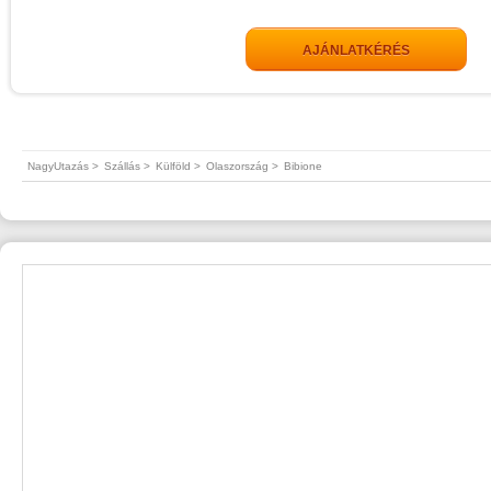
AJÁNLATKÉRÉS
NagyUtazás >
Szállás >
Külföld >
Olaszország >
Bibione