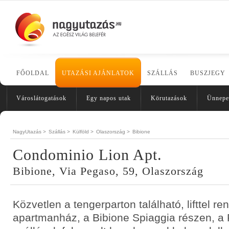
FŐOLDAL
UTAZÁSI AJÁNLATOK
SZÁLLÁS
BUSZJEGY
Városlátogatások
Egy napos utak
Körutazások
Ünnepe
NagyUtazás >
Szállás >
Külföld >
Olaszország >
Bibione
Condominio Lion Apt.
Bibione, Via Pegaso, 59, Olaszország
Közvetlen a tengerparton található, lifttel r
apartmanház, a Bibione Spiaggia részen, a