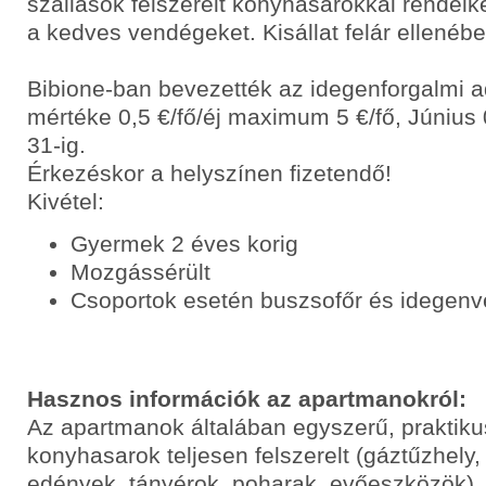
szállások felszerelt konyhasarokkal rendelk
a kedves vendégeket. Kisállat felár ellenéb
Bibione-ban bevezették az idegenforgalmi 
mértéke 0,5 €/fő/éj maximum 5 €/fő, Június 
31-ig.
Érkezéskor a helyszínen fizetendő!
Kivétel:
Gyermek 2 éves korig
Mozgássérült
Csoportok esetén buszsofőr és idegenv
Hasznos információk az apartmanokról:
Az apartmanok általában egyszerű, praktik
konyhasarok teljesen felszerelt (gáztűzhely,
edények, tányérok, poharak, evőeszközök),