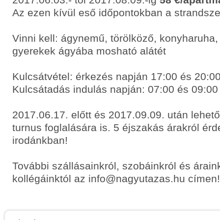
Az ezen kívül eső időpontokban a strandsze
Vinni kell: ágynemű, törölköző, konyharuha, 
gyerekek ágyába mosható alátét
Kulcsátvétel: érkezés napján 17:00 és 20:00
Kulcsátadás indulás napján: 07:00 és 09:00
2017.06.17. előtt és 2017.09.09. után lehet
turnus foglalására is. 5 éjszakás árakról ér
irodánkban!
További szállásainkról, szobáinkról és árain
kollégáinktól az info@nagyutazas.hu címen!