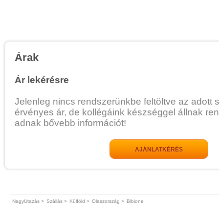
Árak
Ár lekérésre
Jelenleg nincs rendszerünkbe feltöltve az adott 
érvényes ár, de kollégáink készséggel állnak re
adnak bővebb információt!
AJÁNLATKÉRÉS
NagyUtazás >
Szállás >
Külföld >
Olaszország >
Bibione