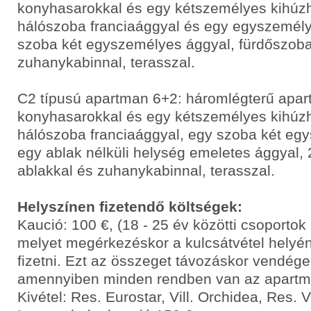
konyhasarokkal és egy kétszemélyes kihúzh
hálószoba franciaággyal és egy egyszemély
szoba két egyszemélyes ággyal, fürdőszoba
zuhanykabinnal, terasszal.
C2 típusú apartman 6+2: háromlégterű apar
konyhasarokkal és egy kétszemélyes kihúzh
hálószoba franciaággyal, egy szoba két eg
egy ablak nélküli helység emeletes ággyal,
ablakkal és zuhanykabinnal, terasszal.
Helyszínen fizetendő költségek:
Kaució: 100 €, (18 - 25 év közötti csoporto
melyet megérkezéskor a kulcsátvétel helyén
fizetni. Ezt az összeget távozáskor vendége
amennyiben minden rendben van az apart
Kivétel: Res. Eurostar, Vill. Orchidea, Res. 