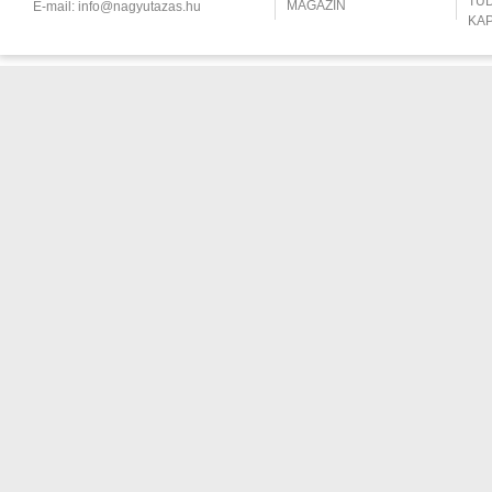
TU
MAGAZIN
E-mail:
info@nagyutazas.hu
KA