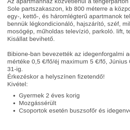
Az apartmanház közvetlenül a tengerparton t
Sole partszakaszon, kb 800 méterre a központ
egy-, kettő-, és háromlégterű apartmanok tel
bennük légkondicionáló, hajszárító, széf, m
mosógép, műholdas televízió, parkoló. lift, t
Kisállat bevihető.
Bibione-ban bevezették az idegenforgalmi 
mértéke 0,5 €/fő/éj maximum 5 €/fő, Június 
31-ig.
Érkezéskor a helyszínen fizetendő!
Kivétel:
Gyermek 2 éves korig
Mozgássérült
Csoportok esetén buszsofőr és idegenv