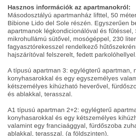
Hasznos információk az apartmanokról:
Másodosztályú apartmanház lifttel, 50 méterr
Bibione Lido del Sole részén. Egyszerűen b
apartmanok légkondicionálóval és fűtéssel, 
mikrohullámú sütővel, mosógéppel, 230 liter
fagyasztórekesszel rendelkező hűtőszekrén
hajszárítóval felszerelt, fedett parkolóhellyel
A típusú apartman 3: egylégterű apartman, 
konyhasarokkal és egy egyszemélyes valam
kétszemélyes kihúzható heverővel, fürdősz
és ablakkal, terasszal.
A1 típusú apartman 2+2: egylégterű apartma
konyhasarokkal és egy kétszemélyes kihúzh
valamint egy franciaággyal, fürdőszoba zuh
ablakkal, terasszal. (a földszinten).