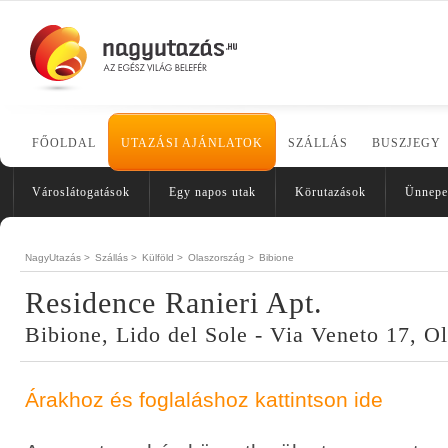
FŐOLDAL
UTAZÁSI AJÁNLATOK
SZÁLLÁS
BUSZJEGY
Városlátogatások
Egy napos utak
Körutazások
Ünnepe
NagyUtazás >
Szállás >
Külföld >
Olaszország >
Bibione
Residence Ranieri Apt.
Bibione, Lido del Sole - Via Veneto 17, O
Árakhoz és foglaláshoz kattintson ide