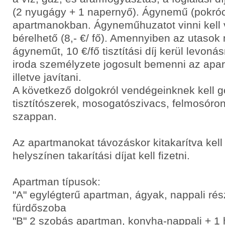
(2 nyugágy + 1 napernyő). Ágynemű (pokróc
apartmanokban. Ágyneműhuzatot vinni kell 
bérelhető (8,- €/ fő). Amennyiben az utaso
ágyneműt, 10 €/fő tisztítási díj kerül levoná
iroda személyzete jogosult bemenni az apar
illetve javítani.
A következő dolgokról vendégeinknek kell 
tisztítószerek, mosogatószivacs, felmosóro
szappan.
Az apartmanokat távozáskor kitakarítva kell
helyszínen takarítási díjat kell fizetni.
Apartman típusok:
"A" egylégterű apartman, ágyak, nappali ré
fürdőszoba
"B" 2 szobás apartman, konyha-nappali + 1