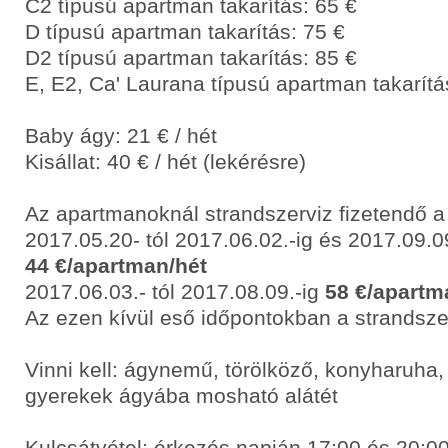
C2 típusú apartman takarítás: 65 €
D típusú apartman takarítás: 75 €
D2 típusú apartman takarítás: 85 €
E, E2, Ca' Laurana típusú apartman takarítá
Baby ágy: 21 € / hét
Kisállat: 40 € / hét (lekérésre)
Az apartmanoknál strandszerviz fizetendő a
2017.05.20- tól 2017.06.02.-ig és 2017.09.09
44 €/apartman/hét
2017.06.03.- tól 2017.08.09.-ig
58 €/apartm
Az ezen kívül eső időpontokban a strandsze
Vinni kell: ágynemű, törölköző, konyharuha, 
gyerekek ágyába mosható alátét
Kulcsátvétel: érkezés napján 17:00 és 20:00