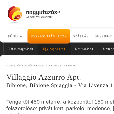
FŐOLDAL
UTAZÁSI AJÁNLATOK
SZÁLLÁS
BUSZJEGY
Városlátogatások
Egy napos utak
Körutazások
Ünnepe
NagyUtazás >
Szállás >
Külföld >
Olaszország >
Bibione
Villaggio Azzurro Apt.
Bibione, Bibione Spiaggia - Via Livenza 1
Tengertől 450 méterre, a központtól 150 méte
felszerelése: privát kert, parkoló, medence, 