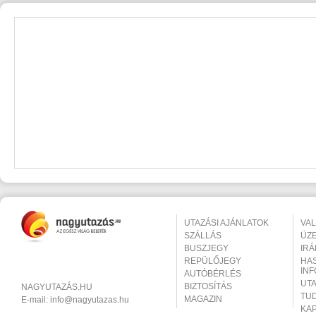
UTAZÁSI AJÁNLATOK
VA
SZÁLLÁS
ÜZ
BUSZJEGY
IR
REPÜLŐJEGY
HA
IN
AUTÓBÉRLÉS
UT
BIZTOSÍTÁS
NAGYUTAZÁS.HU
TU
MAGAZIN
E-mail:
info@nagyutazas.hu
KA