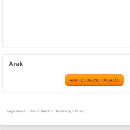
Árak
ÁRAK ÉS ONLINE FOGLALÁS
NagyUtazás >
Szállás >
Külföld >
Olaszország >
Bibione