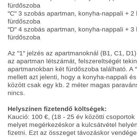
fürdőszoba
"C" 3 szobás apartman, konyha-nappali + 2
fürdőszoba
"D" 4 szobás apartman, konyha-nappali + 3
fürdőszoba
Az "1" jelzés az apartmanoknál (B1, C1, D1)
az apartman létszámát, felszereltségét tekint
apartmanokban két fürdőszoba található. A "
mellett azt jelenti, hogy a konyha-nappali é
között csak egy kb. 2 méter magas paraváns
nincs.
Helyszínen fizetendő költségek:
Kaució: 100 €, (18 - 25 év közötti csoporto
melyet megérkezéskor a kulcsátvétel helyén
fizetni. Ezt az összeget távozáskor vendége