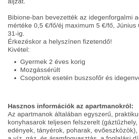
aljzat.
Bibione-ban bevezették az idegenforgalmi 
mértéke 0,5 €/fő/éj maximum 5 €/fő, Június 
31-ig.
Érkezéskor a helyszínen fizetendő!
Kivétel:
Gyermek 2 éves korig
Mozgássérült
Csoportok esetén buszsofőr és idegenv
Hasznos információk az apartmanokról:
Az apartmanok általában egyszerű, praktik
konyhasarok teljesen felszerelt (gáztűzhely,
edények, tányérok, poharak, evőeszközök),
a víz, gáz, és áramfogyasztás, a foglalási dí