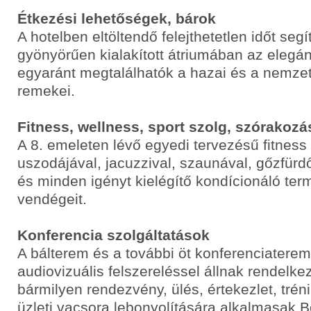
Étkezési lehetőségek, bárok
A hotelben eltöltendő felejthetetlen időt segí
gyönyörűen kialakított átriumában az elegán
egyaránt megtalálhatók a hazai és a nemze
remekei.
Fitness, wellness, sport szolg, szórakozá
A 8. emeleten lévő egyedi tervezésű fitnes
uszodájával, jacuzzival, szaunával, gőzfür
és minden igényt kielégítő kondícionáló ter
vendégeit.
Konferencia szolgáltatások
A bálterem és a további öt konferenciater
audiovizuális felszereléssel állnak rendelk
bármilyen rendezvény, ülés, értekezlet, tréni
üzleti vacsora lebonyolítására alkalmasak