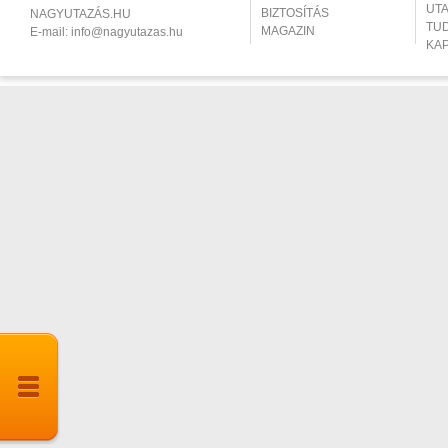
UT
BIZTOSÍTÁS
NAGYUTAZÁS.HU
TU
MAGAZIN
E-mail:
info@nagyutazas.hu
KA