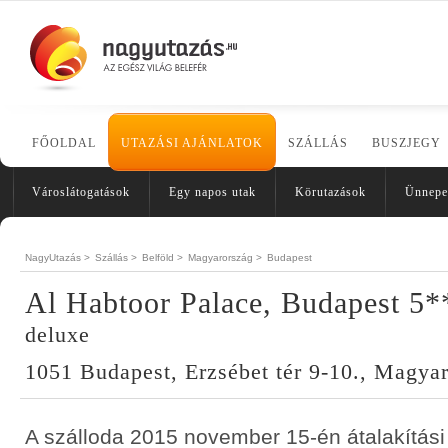
FŐOLDAL
UTAZÁSI AJÁNLATOK
SZÁLLÁS
BUSZJEGY
Városlátogatások
Egy napos utak
Körutazások
Ünnepe
NagyUtazás >
Szállás >
Belföld >
Magyarország >
Budapest
Al Habtoor Palace, Budapest 5
deluxe
1051 Budapest, Erzsébet tér 9-10., Magya
A szálloda 2015 november 15-én átalakítási