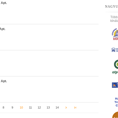
 Apt.
NAGYU
Több
kínál
Apt.
 Apt.
8
9
10
11
12
13
14