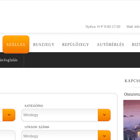
Nyitva: H-P 9:00-17:00
Mail:
inf
SZÁLLÁS
BUSZJEGY
REPÜLŐJEGY
AUTÓBÉRLÉS
BIZ
ásfoglalás
KAPCS
Olaszors
KATEGÓRIA
Mindegy
UTASOK SZÁMA
Mindegy