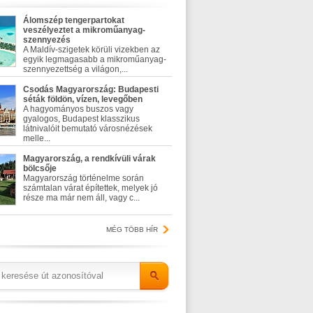
Álomszép tengerpartokat
veszélyeztet a mikroműanyag-
szennyezés
A Maldív-szigetek körüli vizekben az
egyik legmagasabb a mikroműanyag-
szennyezettség a világon,...
Csodás Magyarország: Budapesti
séták földön, vízen, levegőben
A hagyományos buszos vagy
gyalogos, Budapest klasszikus
látnivalóit bemutató városnézések
melle...
Magyarország, a rendkívüli várak
bölcsője
Magyarország történelme során
számtalan várat építettek, melyek jó
része ma már nem áll, vagy c...
MÉG TÖBB HÍR