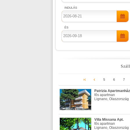
INDULÁS
ÉS
Száll
5
6
7
Patrizia Apartmanház
fős apartman
Lignano, Olaszország
Villa Missana Apt.
fős apartman
Lignano, Olaszország