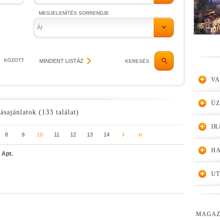
MEGJELENÍTÉS SORRENDJE
Ár
KÖZÖTT
MINDENT LISTÁZ
KERESÉS
VA
Ü
ásajánlatok (133 találat)
IR
8
9
10
11
12
13
14
HA
 Apt.
UT
MAGAZ