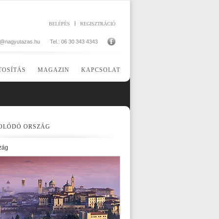
BELÉPÉS
REGISZTRÁCIÓ
o@nagyutazas.hu
Tel.: 06 30 343 4343
TOSÍTÁS
MAGAZIN
KAPCSOLAT
OLÓDÓ ORSZÁG
zág