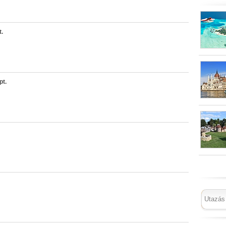
.
pt.