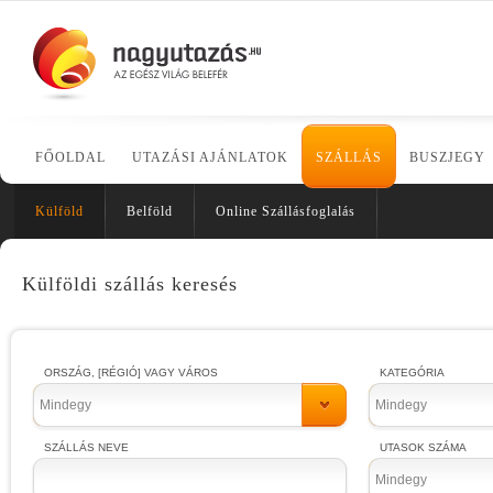
FŐOLDAL
UTAZÁSI AJÁNLATOK
SZÁLLÁS
BUSZJEGY
Külföld
Belföld
Online Szállásfoglalás
Külföldi szállás keresés
ORSZÁG, [RÉGIÓ] VAGY VÁROS
KATEGÓRIA
Mindegy
Mindegy
SZÁLLÁS NEVE
UTASOK SZÁMA
Mindegy