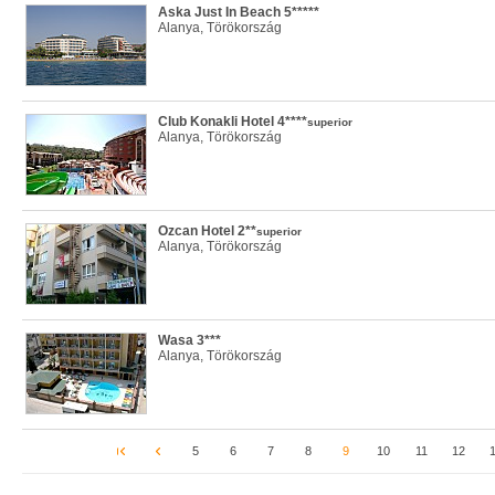
Aska Just In Beach 5*****
Alanya, Törökország
Club Konakli Hotel 4****
superior
Alanya, Törökország
Ozcan Hotel 2**
superior
Alanya, Törökország
Wasa 3***
Alanya, Törökország
5
6
7
8
9
10
11
12