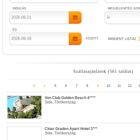
INDULÁS
MEGJELENÍTÉS SO
Ár
ÉS
KÖZÖTT
MINDENT LISTÁZ
Szállásajánlatok (561 találat)
5
6
7
8
9
10
11
12
Von Club Golden Beach 4****
Side, Törökország
Cinar Graden Apart Hotel 3***
Side, Törökország