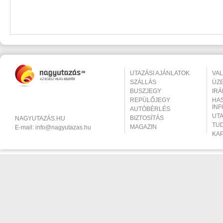
UTAZÁSI AJÁNLATOK
VA
SZÁLLÁS
ÜZ
BUSZJEGY
IR
REPÜLŐJEGY
HA
IN
AUTÓBÉRLÉS
UT
BIZTOSÍTÁS
NAGYUTAZÁS.HU
TU
MAGAZIN
E-mail:
info@nagyutazas.hu
KA